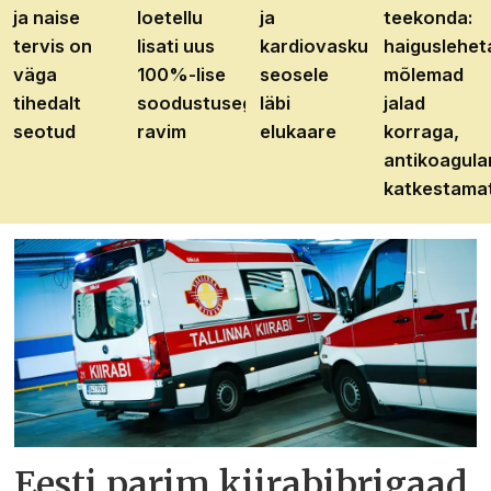
ja naise
loetellu
ja
teekonda:
tervis on
lisati uus
kardiovaskulaarhaiguste
haiguslehet
väga
100%-lise
seosele
mõlemad
tihedalt
soodustusega
läbi
jalad
seotud
ravim
elukaare
korraga,
antikoagula
katkestama
Eesti parim kiirabibrigaad