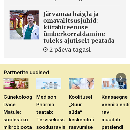
Järvamaa haigla ja
omavalitsusjuhid:
kiirabiteenuse
ümberkorraldamine
tuleks ajutiselt peatada
2 päeva tagasi
Partnerite uudised
Günekoloog
Medison
Koolitusel
Kaasaegne
Dace
Pharma
„Suur
veenilaiendi
Matule:
teatab:
süda“
ravi
soolestiku
Tervisekassa
keskenduti
muudab
mikrobioota
soodusravimite
rasvumise
patsiendi