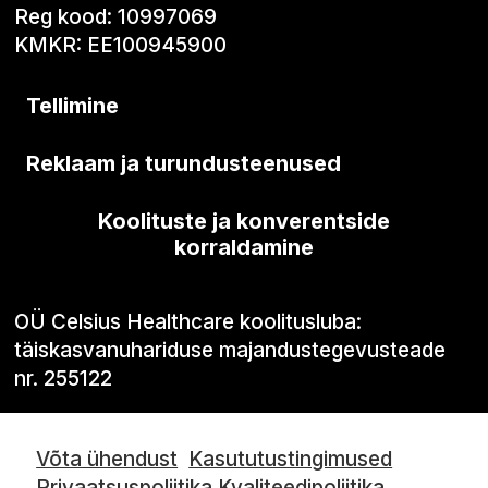
Reg kood: 10997069
KMKR: EE100945900
Tellimine
Reklaam ja turundusteenused
Koolituste ja konverentside
korraldamine
OÜ Celsius Healthcare koolitusluba:
täiskasvanuhariduse majandustegevusteade
nr. 255122
Võta ühendust
Kasututustingimused
Privaatsuspoliitika
Kvaliteedipoliitika