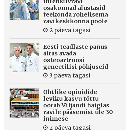
intensiivravi
osakonnad alustasid
teekonda rohelisema
ravikeskkonna poole
2 päeva tagasi
Eesti teadlaste panus
aitas avada
osteoartroosi
geneetilisi põhjuseid
3 päeva tagasi
Ohtlike opioidide
leviku kasvu tõttu
ootab Viljandi haiglas
ravile pääsemist üle 30
inimese
2 päeva tagasi