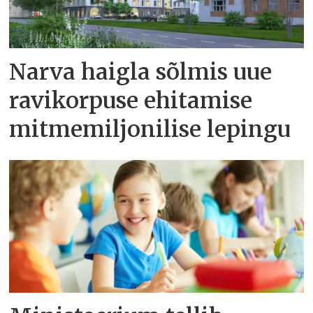
Narva haigla sõlmis uue
ravikorpuse ehitamise
mitmemiljonilise lepingu