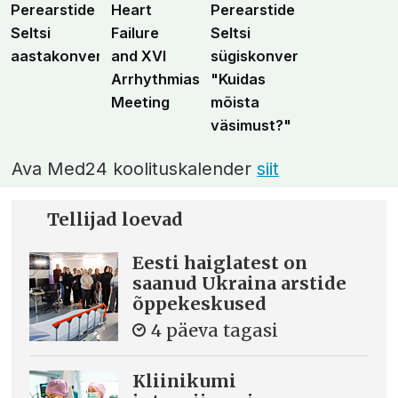
Perearstide
Heart
Perearstide
Seltsi
Failure
Seltsi
aastakonverents
and XVI
sügiskonverents
Arrhythmias
"Kuidas
Meeting
mõista
väsimust?"
Ava Med24 koolituskalender
siit
Tellijad loevad
Eesti haiglatest on
saanud Ukraina arstide
õppekeskused
4 päeva tagasi
Kliinikumi