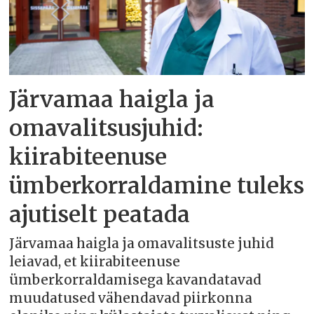
Järvamaa haigla ja
omavalitsusjuhid:
kiirabiteenuse
ümberkorraldamine tuleks
ajutiselt peatada
Järvamaa haigla ja omavalitsuste juhid
leiavad, et kiirabiteenuse
ümberkorraldamisega kavandatavad
muudatused vähendavad piirkonna