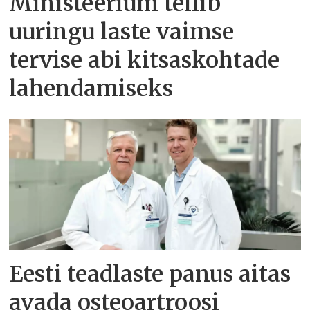
Ministeerium tellib
uuringu laste vaimse
tervise abi kitsaskohtade
lahendamiseks
Eesti teadlaste panus aitas
avada osteoartroosi