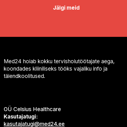
Jälgi meid
Med24 hoiab kokku tervishoiutöötajate aega,
koondades kliiniliseks tööks vajaliku info ja
täiendkoolitused.
OÜ Celsius Healthcare
Kasutajatugi:
kasutajatugi@med24.ee