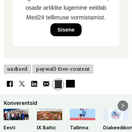
osade artiklite lugemine eeldab
Med24 tellimuse vormistamist.
Sisene
uudised
paywall-free-content
Konverentsid
Eesti
IX Baltic
Tallinna
Diabeediko