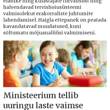
elanike ning külastajate turvalisust ning
halvendavad tervishoiusüsteemi
valmisolekut erakorraliste juhtumite
lahendamisel. Haigla ettepanek on peatada
kavandatavad muudatused, kuni
sõltumatu mõjuanalüüsi valmimiseni.
Ministeerium tellib
uuringu laste vaimse