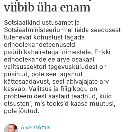
viibib üha enam
Sotsiaalkindlustusamet ja
Sotsiaalministeerium ei täida seadusest
tulenevat kohustust tagada
erihoolekandeteenuseid
psüühikahäiretega inimestele. Ehkki
erihoolekande eelarve osakaal
valitsussektori tegevuskuludest on
püsinud, pole see taganud
kättesaadavust, sest abivajajate arv
kasvab. Valitsus ja Riigikogu on
probleemidest aastaid teadnud, kuid
otsusteni, mis tooksid kaasa muutusi,
pole jõutud.
Aive Mõttus