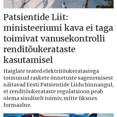
Patsientide Liit:
ministeeriumi kava ei taga
toimivat vanusekontrolli
renditõukerataste
kasutamisel
Haiglate teated elektritõukeratastega
toimunud raskete õnnetuste sagenemisest
näitavad Eesti Patsientide Liidu hinnangul,
et renditõukerataste regulatsioon peab
olema sisuliselt toimiv, mitte üksnes
formaalne.