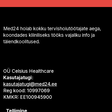
Med24 hoiab kokku tervishoiutöötajate aega,
koondades kliiniliseks tööks vajaliku info ja
täiendkoolitused.
OÜ Celsius Healthcare
Kasutajatugi:
kasutajatugi@med24.ee
Reg kood: 10997069
KMKR: EE100945900
Tellimine