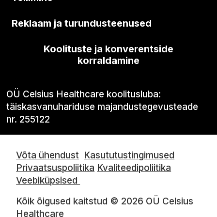
Reklaam ja turundusteenused
Koolituste ja konverentside
korraldamine
OÜ Celsius Healthcare koolitusluba:
täiskasvanuhariduse majandustegevusteade
nr. 255122
Võta ühendust
Kasututustingimused
Privaatsuspoliitika
Kvaliteedipoliitika
Veebiküpsised
Kõik õigused kaitstud © 2026 OÜ Celsius
Healthcare