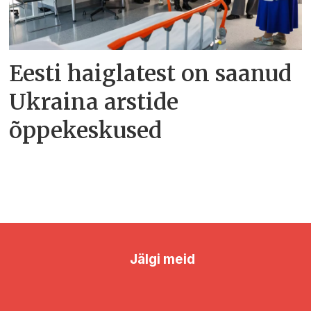
Eesti haiglatest on saanud
Ukraina arstide
õppekeskused
Jälgi meid