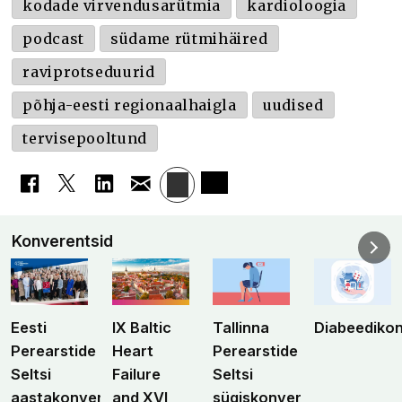
kodade virvendusarütmia
kardioloogia
podcast
südame rütmihäired
raviprotseduurid
põhja-eesti regionaalhaigla
uudised
tervisepooltund
Konverentsid
Eesti
IX Baltic
Tallinna
Diabeediko
Perearstide
Heart
Perearstide
Seltsi
Failure
Seltsi
aastakonverents
and XVI
sügiskonverents