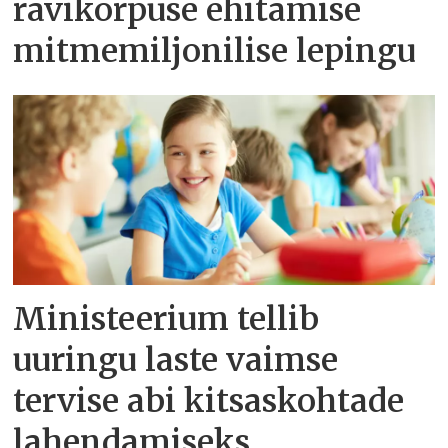
ravikorpuse ehitamise
mitmemiljonilise lepingu
Ministeerium tellib
uuringu laste vaimse
tervise abi kitsaskohtade
lahendamiseks