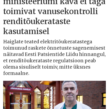
ministeeriumi kava ei taga
toimivat vanusekontrolli
renditõukerataste
kasutamisel
Haiglate teated elektritõukeratastega
toimunud raskete õnnetuste sagenemisest
näitavad Eesti Patsientide Liidu hinnangul,
et renditõukerataste regulatsioon peab
olema sisuliselt toimiv, mitte üksnes
formaalne.