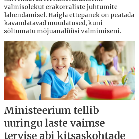
valmisolekut erakorraliste juhtumite
lahendamisel. Haigla ettepanek on peatada
kavandatavad muudatused, kuni
sõltumatu mõjuanalüüsi valmimiseni.
Ministeerium tellib
uuringu laste vaimse
tervise abi kitsaskohtade