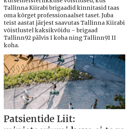
kutsemeisterlikkuse võistlused, kus
Tallinna Kiirabi brigaadid kinnitasid taas
oma kõrget professionaalset taset. Juba
teist aastat järjest saavutas Tallinna Kiirabi
võistlustel kaksikvõidu – brigaad
Tallinn92 pälvis I koha ning Tallinn91 II
koha.
Patsientide Liit: