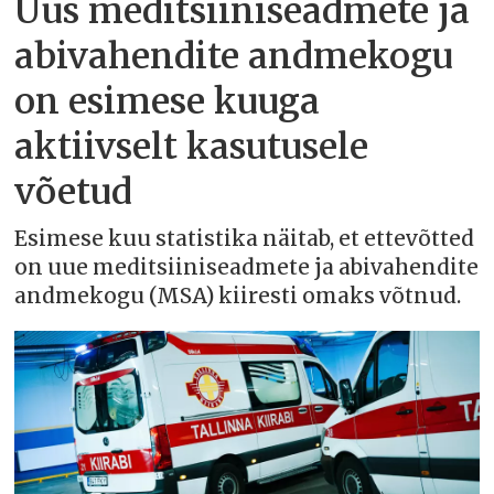
Uus meditsiiniseadmete ja
abivahendite andmekogu
on esimese kuuga
aktiivselt kasutusele
võetud
Esimese kuu statistika näitab, et ettevõtted
on uue meditsiiniseadmete ja abivahendite
andmekogu (MSA) kiiresti omaks võtnud.