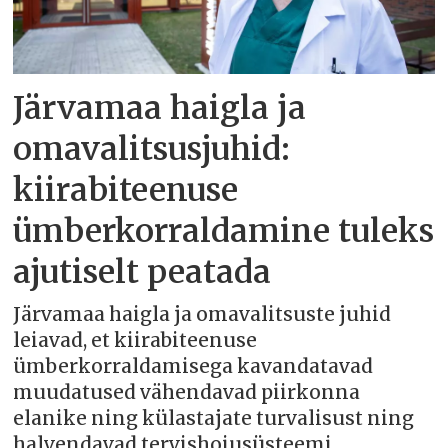
Järvamaa haigla ja
omavalitsusjuhid:
kiirabiteenuse
ümberkorraldamine tuleks
ajutiselt peatada
Järvamaa haigla ja omavalitsuste juhid
leiavad, et kiirabiteenuse
ümberkorraldamisega kavandatavad
muudatused vähendavad piirkonna
elanike ning külastajate turvalisust ning
halvendavad tervishoiusüsteemi