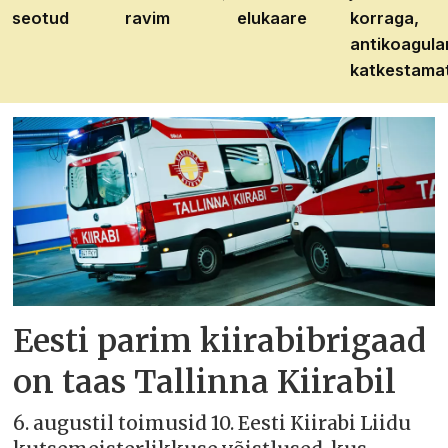
seotud
ravim
elukaare
korraga,
antikoagula
katkestama
Eesti parim kiirabibrigaad
on taas Tallinna Kiirabil
6. augustil toimusid 10. Eesti Kiirabi Liidu