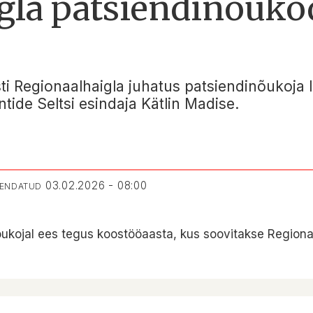
gla patsiendinõukod
esti Regionaalhaigla juhatus patsiendinõukoja
tide Seltsi esindaja Kätlin Madise.
03.02.2026 - 08:00
UENDATUD
õukojal ees tegus koostööaasta, kus soovitakse Regionaa