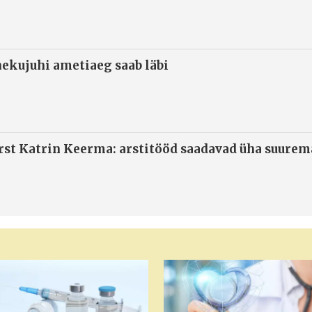
ekujuhi ametiaeg saab läbi
arst Katrin Keerma: arstitööd saadavad üha suure