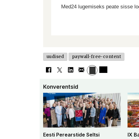
Med24 lugemiseks peate sisse log
uudised
paywall-free-content
Konverentsid
Eesti Perearstide Seltsi
IX B