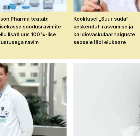
son Pharma teatab:
Koolitusel „Suur süda“
isekassa soodusravimite
keskenduti rasvumise ja
ellu lisati uus 100%-lise
kardiovaskulaarhaiguste
ustusega ravim
seosele läbi elukaare