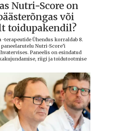
s Nutri-Score on
päästerõngas või
ilt toidupakendil?
a -terapeutide Ühendus korraldab 8.
 paneelarutelu Nutri-Score’i
rahvatervises. Paneelis on esindatud
ikakujundamise, riigi ja toidutootmise