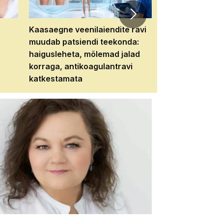
Kaasaegne veenilaiendite ravi
Veebiseminar:
muudab patsiendi teekonda:
patsiendi neere
haigusleheta, mõlemad jalad
tema tulevikku
korraga, antikoagulantravi
katkestamata