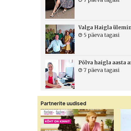
Valga Haigla ülemin
5 päeva tagasi
Põlva haigla aasta 
7 päeva tagasi
Partnerite uudised