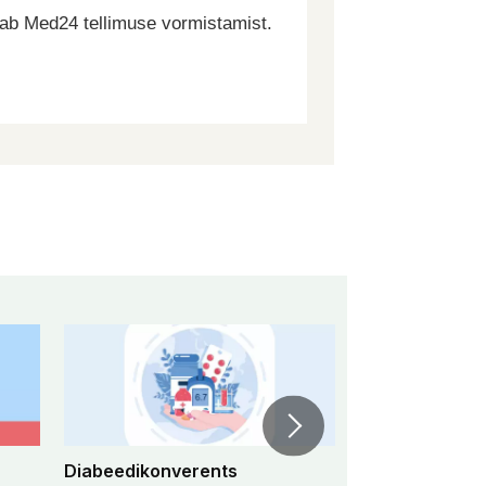
dab Med24 tellimuse vormistamist.
Diabeedikonverents
Peremeditsiini 