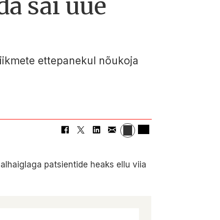
a sai uue
 liikmete ettepanekul nõukoja
lhaiglaga patsientide heaks ellu viia