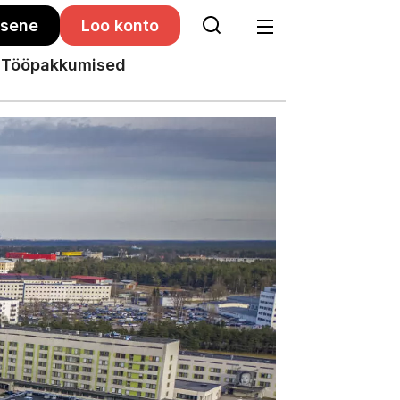
isene
Loo konto
Tööpakkumised