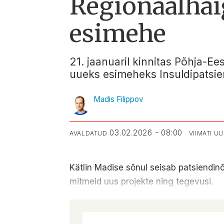
Regionaalhai
esimehe
21. jaanuaril kinnitas Põhja-E
uueks esimeheks Insuldipatsien
Madis Filippov
03.02.2026 - 08:00
AVALDATUD
VIIMATI U
Kätlin Madise sõnul seisab patsiendin
mitmeid uus projekte ning tegevusi.