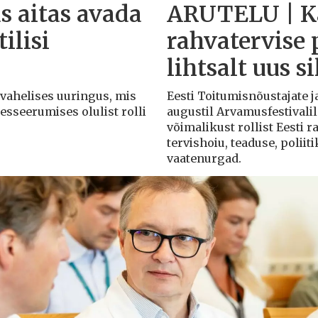
s aitas avada
ARUTELU | Ka
ilisi
rahvatervise 
lihtsalt uus s
svahelises uuringus, mis
Eesti Toitumisnõustajate j
esseerumises olulist rolli
augustil Arvamusfestivalil
võimalikust rollist Eesti 
tervishoiu, teaduse, poliit
vaatenurgad.