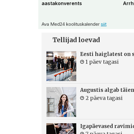
aastakonverents
Arrh
Ava Med24 koolituskalender
siit
Tellijad loevad
Eesti haiglatest on
1 päev tagasi
Augustis algab täie
2 päeva tagasi
Igapäevased ravimi
7 päeva tagasi