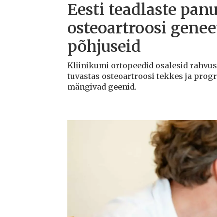
Eesti teadlaste panu
osteoartroosi geneet
põhjuseid
Kliinikumi ortopeedid osalesid rahvu
tuvastas osteoartroosi tekkes ja progr
mängivad geenid.