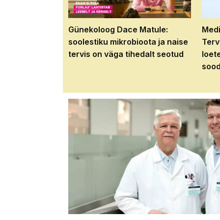
Günekoloog Dace Matule:
Medi
soolestiku mikrobioota ja naise
Terv
tervis on väga tihedalt seotud
loet
sood