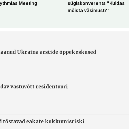
ythmias Meeting
sügiskonverents "Kuidas
mõista väsimust?"
 saanud Ukraina arstide õppekeskused
ndav vastuvõtt residentuuri
d tõstavad eakate kukkumisriski