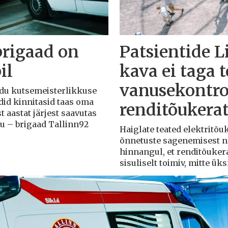
brigaad on
Patsientide L
il
kava ei taga 
vanusekontro
Liidu kutsemeisterlikkuse
adid kinnitasid taas oma
renditõukera
t aastat järjest saavutas
du – brigaad Tallinn92
Haiglate teated elektritõ
õnnetuste sagenemisest näi
hinnangul, et renditõuker
sisuliselt toimiv, mitte ü