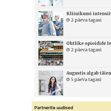
Kliinikumi intensi
2 päeva tagasi
Ohtlike opioidide le
2 päeva tagasi
Augustis algab täie
5 päeva tagasi
Partnerite uudised