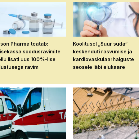
son Pharma teatab:
Koolitusel „Suur süda“
isekassa soodusravimite
keskenduti rasvumise ja
ellu lisati uus 100%-lise
kardiovaskulaarhaiguste
ustusega ravim
seosele läbi elukaare