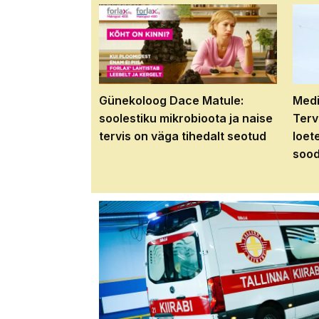
Günekoloog Dace Matule:
Medi
soolestiku mikrobioota ja naise
Terv
tervis on väga tihedalt seotud
loet
sood