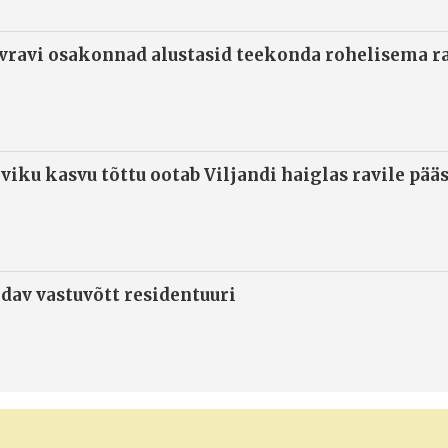
ivravi osakonnad alustasid teekonda rohelisema 
viku kasvu tõttu ootab Viljandi haiglas ravile pää
ndav vastuvõtt residentuuri