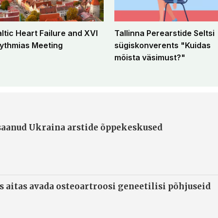
altic Heart Failure and XVI
Tallinna Perearstide Seltsi
ythmias Meeting
sügiskonverents "Kuidas
mõista väsimust?"
 saanud Ukraina arstide õppekeskused
s aitas avada osteoartroosi geneetilisi põhjuseid