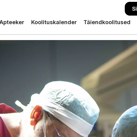
S
Apteeker
Koolituskalender
Täiendkoolitused