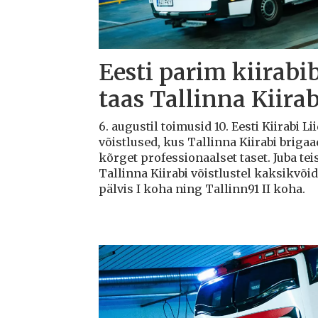
Eesti parim kiirabi
taas Tallinna Kiirab
6. augustil toimusid 10. Eesti Kiirabi 
võistlused, kus Tallinna Kiirabi briga
kõrget professionaalset taset. Juba teis
Tallinna Kiirabi võistlustel kaksikvõi
pälvis I koha ning Tallinn91 II koha.