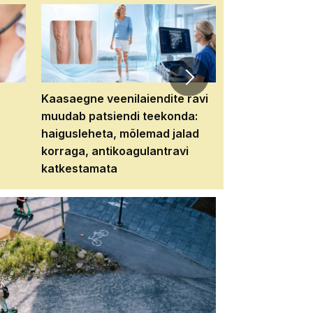
Kaasaegne veenilaiendite ravi
Veebiseminar:
muudab patsiendi teekonda:
patsiendi neere
haigusleheta, mõlemad jalad
tema tulevikku
korraga, antikoagulantravi
katkestamata