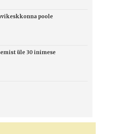
ravikeskkonna poole
semist üle 30 inimese