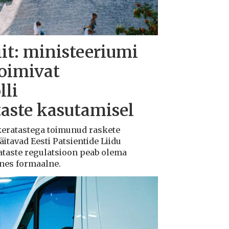
iit: ministeeriumi
toimivat
lli
taste kasutamisel
ukeratastega toimunud raskete
tavad Eesti Patsientide Liidu
ataste regulatsioon peab olema
ksnes formaalne.