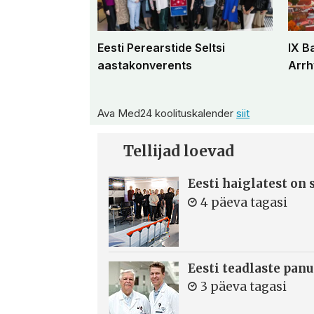
Eesti Perearstide Seltsi
IX B
aastakonverents
Arrh
Ava Med24 koolituskalender
siit
Tellijad loevad
Eesti haiglatest on
4 päeva tagasi
Eesti teadlaste panu
3 päeva tagasi