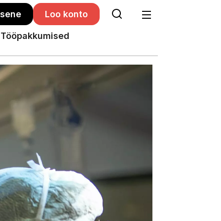
isene
Loo konto
Tööpakkumised