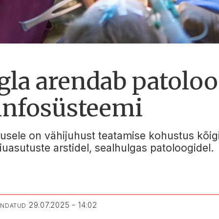
gla arendab patolo
 infosüsteemi
usele on vähijuhust teatamise kohustus kõigil 
uasutuste arstidel, sealhulgas patoloogidel.
29.07.2025 - 14:02
UENDATUD