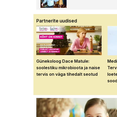
Partnerite uudised
Günekoloog Dace Matule:
Medi
soolestiku mikrobioota ja naise
Terv
tervis on väga tihedalt seotud
loet
sood