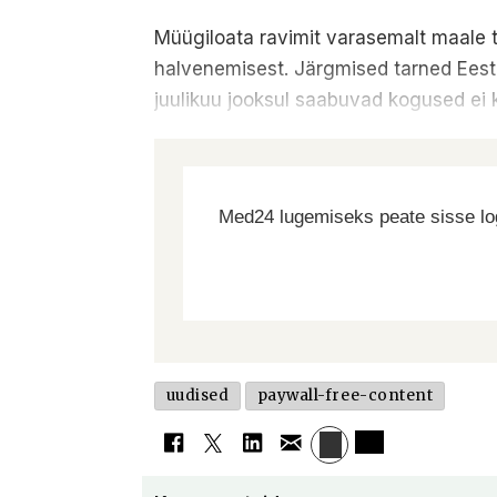
Müügiloata ravimit varasemalt maale 
halvenemisest. Järgmised tarned Eesti
juulikuu jooksul saabuvad kogused ei 
Med24 lugemiseks peate sisse log
uudised
paywall-free-content