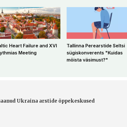
altic Heart Failure and XVI
Tallinna Perearstide Seltsi
ythmias Meeting
sügiskonverents "Kuidas
mõista väsimust?"
 saanud Ukraina arstide õppekeskused