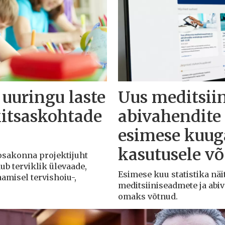
 uuringu laste
Uus meditsii
kitsaskohtade
abivahendit
esimese kuuga
kasutusele v
 osakonna projektijuht
dub terviklik ülevaade,
Esimese kuu statistika näit
aamisel tervishoiu-,
meditsiiniseadmete ja abi
omaks võtnud.