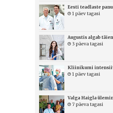
Eesti teadlaste panu
1 päev tagasi
Augustis algab täie
3 päeva tagasi
Kliinikumi intensi
1 päev tagasi
Valga Haigla ülemin
7 päeva tagasi