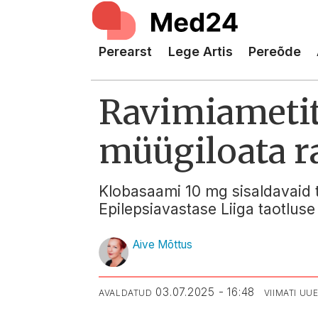
Perearst
Lege Artis
Pereõde
Ravimiametit 
müügiloata r
Klobasaami 10 mg sisaldavaid t
Epilepsiavastase Liiga taotluse
Aive Mõttus
03.07.2025 - 16:48
AVALDATUD
VIIMATI U