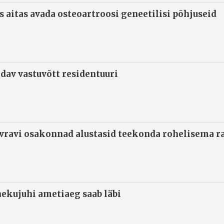
s aitas avada osteoartroosi geneetilisi põhjuseid
ndav vastuvõtt residentuuri
ivravi osakonnad alustasid teekonda rohelisema 
ekujuhi ametiaeg saab läbi