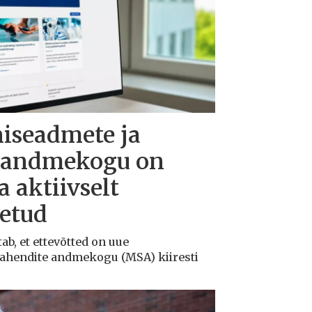
niseadmete ja
e andmekogu on
 aktiivselt
õetud
ab, et ettevõtted on uue
vahendite andmekogu (MSA) kiiresti