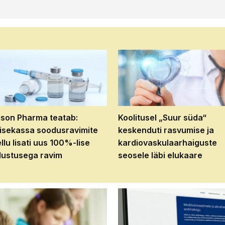
son Pharma teatab:
Koolitusel „Suur süda“
isekassa soodusravimite
keskenduti rasvumise ja
ellu lisati uus 100%-lise
kardiovaskulaarhaiguste
ustusega ravim
seosele läbi elukaare