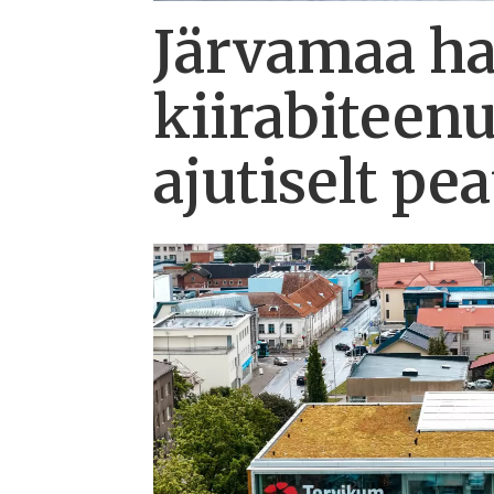
Järvamaa hai
kiirabiteen
ajutiselt pe