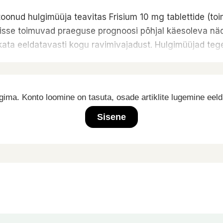
toonud hulgimüüja teavitas Frisium 10 mg tablettide (t
sse toimuvad praeguse prognoosi põhjal käesoleva näda
kata eeldatavasti kogu ravimivajadust. Hulgimüüjad teg
ima. Konto loomine on tasuta, osade artiklite lugemine eel
Sisene