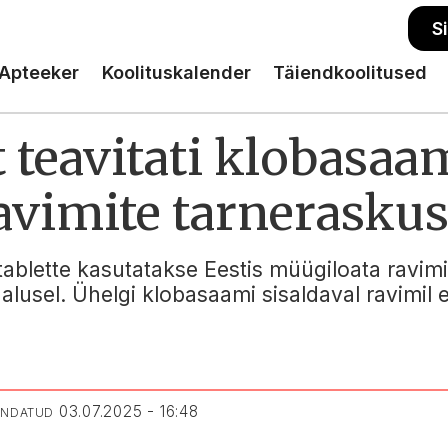
S
Apteeker
Koolituskalender
Täiendkoolitused
teavitati klobasaam
avimite tarneraskus
ablette kasutatakse Eestis müügiloata ravimin
 alusel. Ühelgi klobasaami sisaldaval ravimil 
03.07.2025 - 16:48
UENDATUD