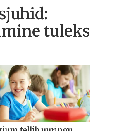
sjuhid:
amine tuleks
rium tellib uuringu