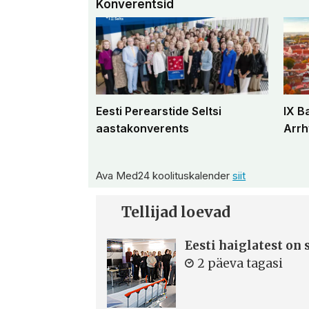
Konverentsid
Eesti Perearstide Seltsi
IX B
aastakonverents
Arrh
Ava Med24 koolituskalender
siit
Tellijad loevad
Eesti haiglatest on
2 päeva tagasi