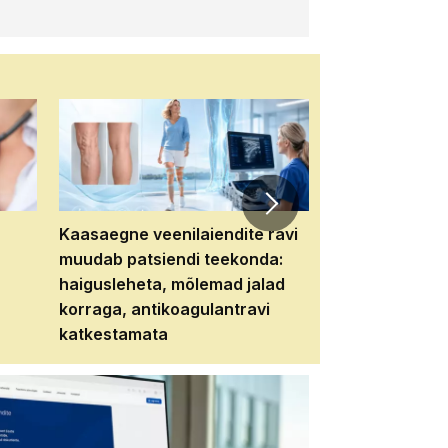
Kaasaegne veenilaiendite ravi
Veebiseminar:
muudab patsiendi teekonda:
patsiendi neere
haigusleheta, mõlemad jalad
tema tulevikku
korraga, antikoagulantravi
katkestamata