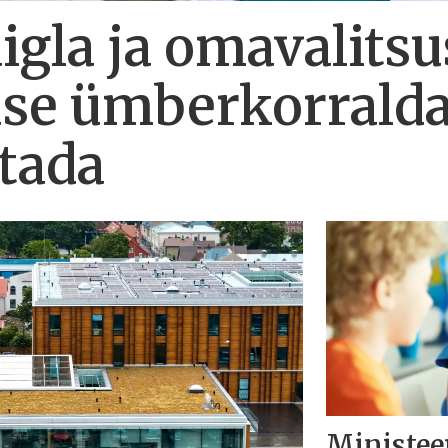
gla ja omavalitsu
use ümberkorrald
atada
Ministee