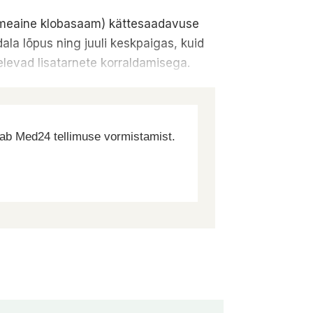
oimeaine klobasaam) kättesaadavuse
la lõpus ning juuli keskpaigas, kuid
elevad lisatarnete korraldamisega.
dab Med24 tellimuse vormistamist.