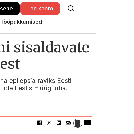
isene
Loo konto
Tööpakkumised
i sisaldavate
est
a epilepsia raviks Eesti
ei ole Eestis müügiluba.