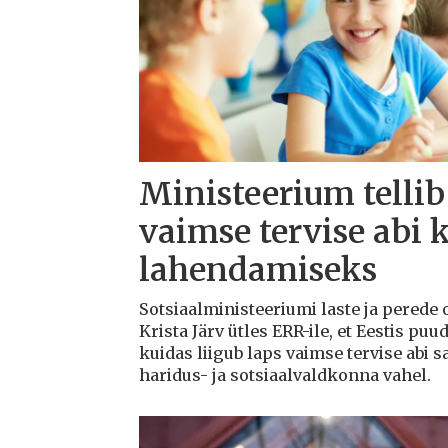
Ministeerium tellib
vaimse tervise abi 
lahendamiseks
Sotsiaalministeeriumi laste ja perede
Krista Järv ütles ERR-ile, et Eestis puu
kuidas liigub laps vaimse tervise abi s
haridus- ja sotsiaalvaldkonna vahel.