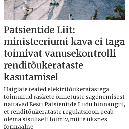
Patsientide Liit:
ministeeriumi kava ei taga
toimivat vanusekontrolli
renditõukerataste
kasutamisel
Haiglate teated elektritõukeratastega
toimunud raskete õnnetuste sagenemisest
näitavad Eesti Patsientide Liidu hinnangul,
et renditõukerataste regulatsioon peab
olema sisuliselt toimiv, mitte üksnes
formaalne.