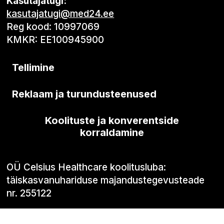
Kasutajatugi:
kasutajatugi@med24.ee
Reg kood: 10997069
KMKR: EE100945900
Tellimine
Reklaam ja turundusteenused
Koolituste ja konverentside
korraldamine
OÜ Celsius Healthcare koolitusluba:
täiskasvanuhariduse majandustegevusteade
nr. 255122