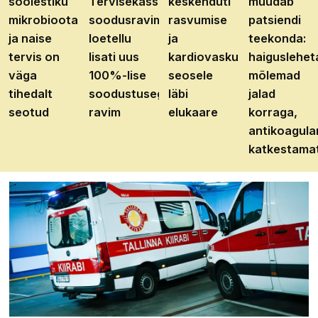
soolestiku
Tervisekassa
keskenduti
muudab
mikrobioota
soodusravimite
rasvumise
patsiendi
ja naise
loetellu
ja
teekonda:
tervis on
lisati uus
kardiovaskulaarhaiguste
haiguslehet
väga
100%-lise
seosele
mõlemad
tihedalt
soodustusega
läbi
jalad
seotud
ravim
elukaare
korraga,
antikoagula
katkestama