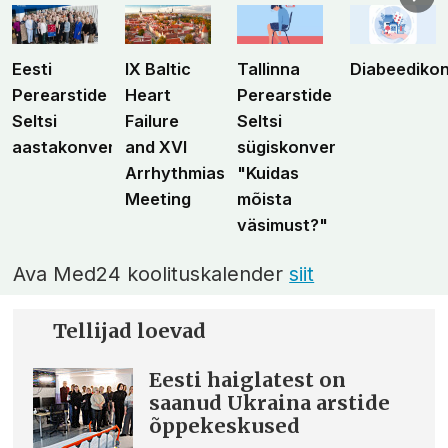
Eesti
IX Baltic
Tallinna
Diabeediko
Perearstide
Heart
Perearstide
Seltsi
Failure
Seltsi
aastakonverents
and XVI
sügiskonverents
Arrhythmias
"Kuidas
Meeting
mõista
väsimust?"
Ava Med24 koolituskalender
siit
Tellijad loevad
Eesti haiglatest on
saanud Ukraina arstide
õppekeskused