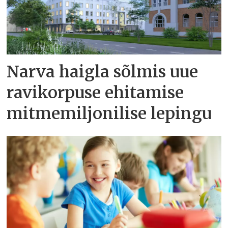
Narva haigla sõlmis uue
ravikorpuse ehitamise
mitmemiljonilise lepingu