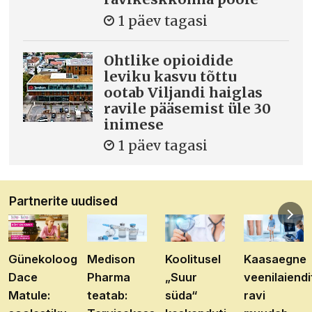
1 päev tagasi
Ohtlike opioidide
leviku kasvu tõttu
ootab Viljandi haiglas
ravile pääsemist üle 30
inimese
1 päev tagasi
Partnerite uudised
Günekoloog
Medison
Koolitusel
Kaasaegne
Dace
Pharma
„Suur
veenilaiendi
Matule:
teatab:
süda“
ravi