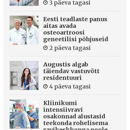
3 päeva tagasi
Eesti teadlaste panus
aitas avada
osteoartroosi
geneetilisi põhjuseid
2 päeva tagasi
Augustis algab
täiendav vastuvõtt
residentuuri
4 päeva tagasi
Kliinikumi
intensiivravi
osakonnad alustasid
teekonda rohelisema
ravikeskkonna poole