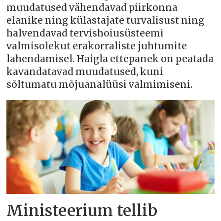
muudatused vähendavad piirkonna
elanike ning külastajate turvalisust ning
halvendavad tervishoiusüsteemi
valmisolekut erakorraliste juhtumite
lahendamisel. Haigla ettepanek on peatada
kavandatavad muudatused, kuni
sõltumatu mõjuanalüüsi valmimiseni.
Ministeerium tellib