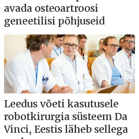
avada osteoartroosi
geneetilisi põhjuseid
Leedus võeti kasutusele
robotkirurgia süsteem Da
Vinci, Eestis läheb sellega