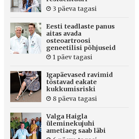
3 päeva tagasi
Eesti teadlaste panus
aitas avada
osteoartroosi
geneetilisi põhjuseid
1 päev tagasi
Igapäevased ravimid
tõstavad eakate
kukkumisriski
8 päeva tagasi
Valga Haigla
üleminekujuhi
ametiaeg saab läbi