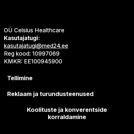
OÜ Celsius Healthcare
Kasutajatugi:
kasutajatugi@med24.ee
Reg kood: 10997069
KMKR: EE100945900
Tellimine
Reklaam ja turundusteenused
Koolituste ja konverentside
korraldamine