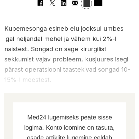
Kubemesonga esineb elu jooksul umbes
igal neljandal mehel ja vähem kui 2%-l
naistest. Songad on sage kirurgilist
sekkumist vajav probleem, kusjuures isegi
pärast operatsiooni taastekivad songad 10-
15%-l meestest.
Med24 lugemiseks peate sisse
logima. Konto loomine on tasuta,
osade artiklite lugemine eeldab