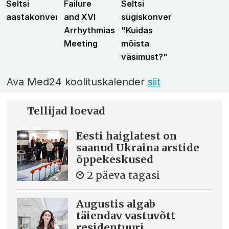
Seltsi
Failure
Seltsi
aastakonverents
and XVI
sügiskonverents
Arrhythmias
"Kuidas
Meeting
mõista
väsimust?"
Ava Med24 koolituskalender
siit
Tellijad loevad
Eesti haiglatest on
saanud Ukraina arstide
õppekeskused
2 päeva tagasi
Augustis algab
täiendav vastuvõtt
residentuuri