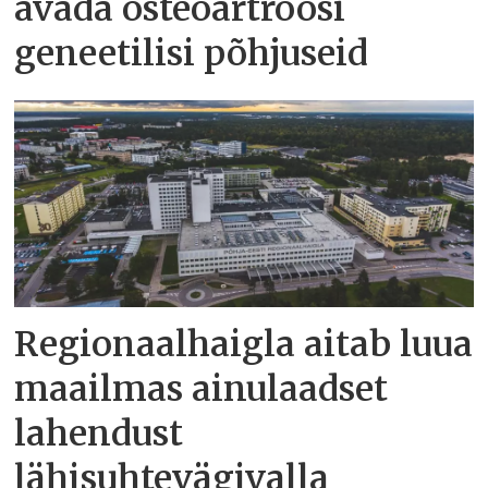
avada osteoartroosi
geneetilisi põhjuseid
Regionaalhaigla aitab luua
maailmas ainulaadset
lahendust
lähisuhtevägivalla