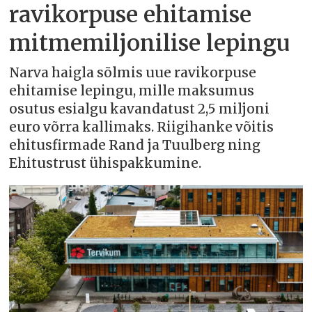
ravikorpuse ehitamise
mitmemiljonilise lepingu
Narva haigla sõlmis uue ravikorpuse
ehitamise lepingu, mille maksumus
osutus esialgu kavandatust 2,5 miljoni
euro võrra kallimaks. Riigihanke võitis
ehitusfirmade Rand ja Tuulberg ning
Ehitustrust ühispakkumine.