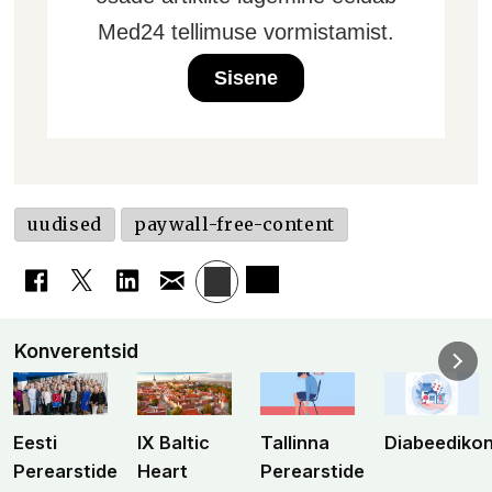
Med24 tellimuse vormistamist.
Sisene
uudised
paywall-free-content
Konverentsid
Eesti
IX Baltic
Tallinna
Diabeediko
Perearstide
Heart
Perearstide