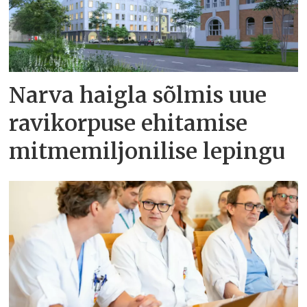
Narva haigla sõlmis uue
ravikorpuse ehitamise
mitmemiljonilise lepingu