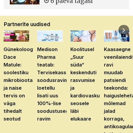
6 päeva tagasi
Partnerite uudised
Günekoloog
Medison
Koolitusel
Kaasaegne
Dace
Pharma
„Suur
veenilaiendi
Matule:
teatab:
süda“
ravi
soolestiku
Tervisekassa
keskenduti
muudab
mikrobioota
soodusravimite
rasvumise
patsiendi
ja naise
loetellu
ja
teekonda:
tervis on
lisati uus
kardiovaskulaarhaiguste
haiguslehet
väga
100%-lise
seosele
mõlemad
tihedalt
soodustusega
läbi
jalad
seotud
ravim
elukaare
korraga,
antikoagula