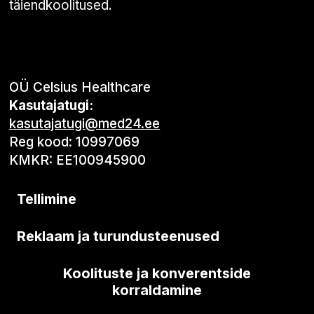
täiendkoolitused.
OÜ Celsius Healthcare
Kasutajatugi:
kasutajatugi@med24.ee
Reg kood: 10997069
KMKR: EE100945900
Tellimine
Reklaam ja turundusteenused
Koolituste ja konverentside
korraldamine