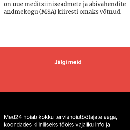
on uue meditsiiniseadmete ja abivahendite
andmekogu (MSA) kiiresti omaks võtnud.
Jälgi meid
Med24 hoiab kokku tervishoiutöötajate aega,
koondades kliiniliseks tööks vajaliku info ja