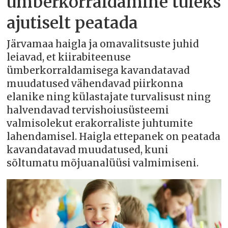
ümberkorraldamine tuleks
ajutiselt peatada
Järvamaa haigla ja omavalitsuste juhid
leiavad, et kiirabiteenuse
ümberkorraldamisega kavandatavad
muudatused vähendavad piirkonna
elanike ning külastajate turvalisust ning
halvendavad tervishoiusüsteemi
valmisolekut erakorraliste juhtumite
lahendamisel. Haigla ettepanek on peatada
kavandatavad muudatused, kuni
sõltumatu mõjuanalüüsi valmimiseni.