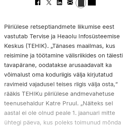
Piiriülese retseptiandmete liikumise eest
vastutab Tervise ja Heaolu Infosüsteemise
Keskus (TEHIK). „Tänases maailmas, kus
reisimine ja töötamine välisriikides on täiesti
tavapärane, oodatakse arusaadavalt ka
võimalust oma koduriigis välja kirjutatud
ravimeid vajadusel teises riigis välja osta,“
rääkis TEHIKu piiriülese andmevahetuse
teenusehaldur Katre Pruul. „Näiteks sel
aastal ei ole olnud peale 1. jaanuari mitte
ühtegi päeva, kus poleks toimunud mõnda