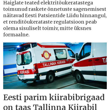
Haiglate teated elektritõukeratastega
toimunud raskete õnnetuste sagenemisest
näitavad Eesti Patsientide Liidu hinnangul,
et renditõukerataste regulatsioon peab
olema sisuliselt toimiv, mitte üksnes
formaalne.
Eesti parim kiirabibrigaad
on taas Tallinna Kiirabil