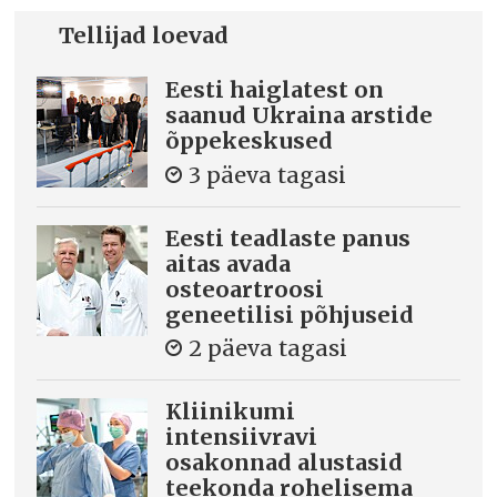
Tellijad loevad
Eesti haiglatest on
saanud Ukraina arstide
õppekeskused
3 päeva tagasi
Eesti teadlaste panus
aitas avada
osteoartroosi
geneetilisi põhjuseid
2 päeva tagasi
Kliinikumi
intensiivravi
osakonnad alustasid
teekonda rohelisema