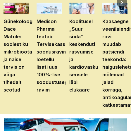
Günekoloog
Medison
Koolitusel
Kaasaegne
Dace
Pharma
„Suur
veenilaiendi
Matule:
teatab:
süda“
ravi
soolestiku
Tervisekassa
keskenduti
muudab
mikrobioota
soodusravimite
rasvumise
patsiendi
ja naise
loetellu
ja
teekonda:
tervis on
lisati uus
kardiovaskulaarhaiguste
haiguslehet
väga
100%-lise
seosele
mõlemad
tihedalt
soodustusega
läbi
jalad
seotud
ravim
elukaare
korraga,
antikoagula
katkestama