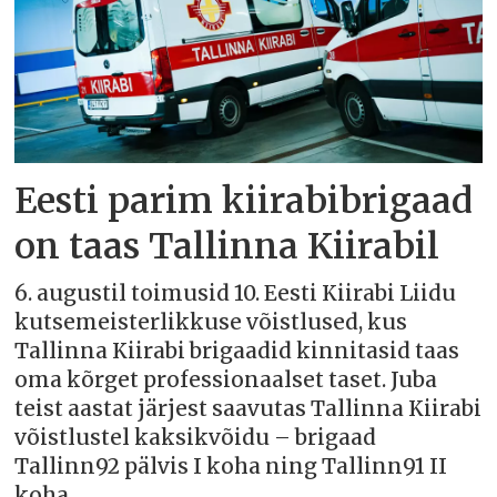
Eesti parim kiirabibrigaad
on taas Tallinna Kiirabil
6. augustil toimusid 10. Eesti Kiirabi Liidu
kutsemeisterlikkuse võistlused, kus
Tallinna Kiirabi brigaadid kinnitasid taas
oma kõrget professionaalset taset. Juba
teist aastat järjest saavutas Tallinna Kiirabi
võistlustel kaksikvõidu – brigaad
Tallinn92 pälvis I koha ning Tallinn91 II
koha.