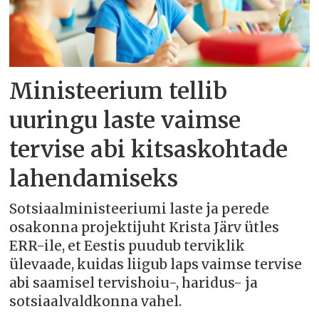
Ministeerium tellib
uuringu laste vaimse
tervise abi kitsaskohtade
lahendamiseks
Sotsiaalministeeriumi laste ja perede
osakonna projektijuht Krista Järv ütles
ERR-ile, et Eestis puudub terviklik
ülevaade, kuidas liigub laps vaimse tervise
abi saamisel tervishoiu-, haridus- ja
sotsiaalvaldkonna vahel.