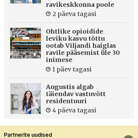
ravikeskkonna poole
2 päeva tagasi
Ohtlike opioidide
leviku kasvu tõttu
ootab Viljandi haiglas
ravile pääsemist üle 30
inimese
1 päev tagasi
Augustis algab
täiendav vastuvõtt
residentuuri
4 päeva tagasi
Partnerite uudised