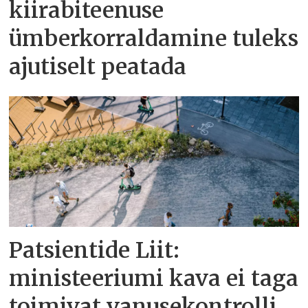
kiirabiteenuse
ümberkorraldamine tuleks
ajutiselt peatada
Patsientide Liit:
ministeeriumi kava ei taga
toimivat vanusekontrolli