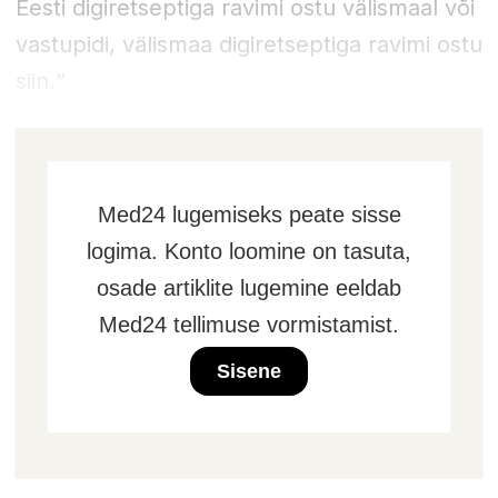
Eesti digiretseptiga ravimi ostu välismaal või
vastupidi, välismaa digiretseptiga ravimi ostu
siin.“
Med24 lugemiseks peate sisse
logima. Konto loomine on tasuta,
osade artiklite lugemine eeldab
Med24 tellimuse vormistamist.
Sisene