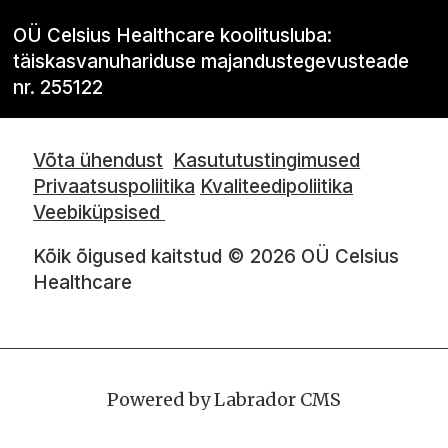
OÜ Celsius Healthcare koolitusluba:
täiskasvanuhariduse majandustegevusteade
nr. 255122
Võta ühendust
Kasututustingimused
Privaatsuspoliitika
Kvaliteedipoliitika
Veebiküpsised
Kõik õigused kaitstud © 2026 OÜ Celsius
Healthcare
Powered by Labrador CMS