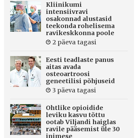
Kliinikumi
intensiivravi
osakonnad alustasid
teekonda rohelisema
ravikeskkonna poole
2 päeva tagasi
Eesti teadlaste panus
aitas avada
osteoartroosi
geneetilisi põhjuseid
3 päeva tagasi
Ohtlike opioidide
leviku kasvu tõttu
ootab Viljandi haiglas
ravile pääsemist üle 30
inimese