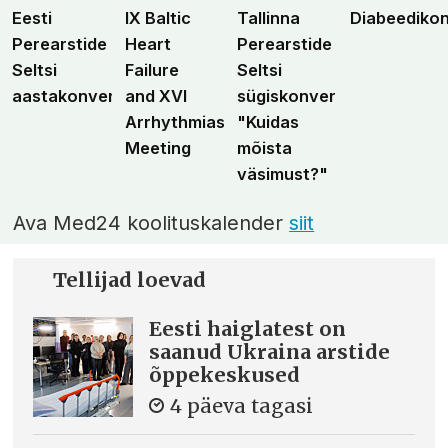
Eesti
IX Baltic
Tallinna
Diabeediko
Perearstide
Heart
Perearstide
Seltsi
Failure
Seltsi
aastakonverents
and XVI
sügiskonverents
Arrhythmias
"Kuidas
Meeting
mõista
väsimust?"
Ava Med24 koolituskalender
siit
Tellijad loevad
Eesti haiglatest on
saanud Ukraina arstide
õppekeskused
4 päeva tagasi