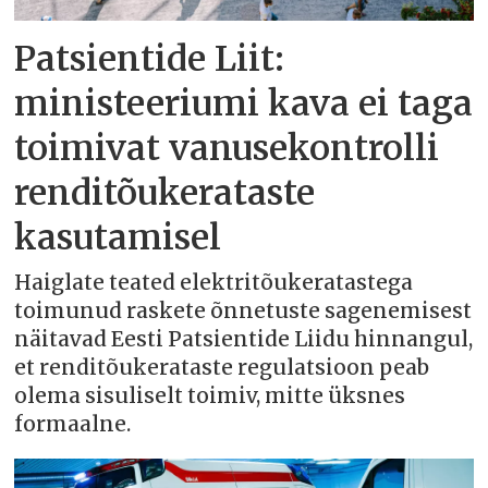
Patsientide Liit:
ministeeriumi kava ei taga
toimivat vanusekontrolli
renditõukerataste
kasutamisel
Haiglate teated elektritõukeratastega
toimunud raskete õnnetuste sagenemisest
näitavad Eesti Patsientide Liidu hinnangul,
et renditõukerataste regulatsioon peab
olema sisuliselt toimiv, mitte üksnes
formaalne.