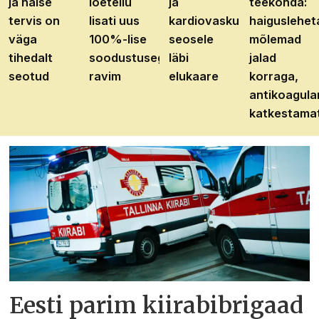
ja naise
loetellu
ja
teekonda:
tervis on
lisati uus
kardiovaskulaarhaiguste
haiguslehet
väga
100%-lise
seosele
mõlemad
tihedalt
soodustusega
läbi
jalad
seotud
ravim
elukaare
korraga,
antikoagula
katkestama
Eesti parim kiirabibrigaad