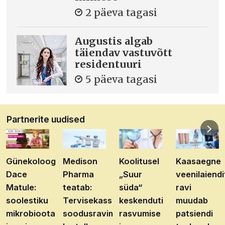
2 päeva tagasi
Augustis algab
täiendav vastuvõtt
residentuuri
5 päeva tagasi
Partnerite uudised
Günekoloog
Medison
Koolitusel
Kaasaegne
Dace
Pharma
„Suur
veenilaiendi
Matule:
teatab:
süda“
ravi
soolestiku
Tervisekassa
keskenduti
muudab
mikrobioota
soodusravimite
rasvumise
patsiendi