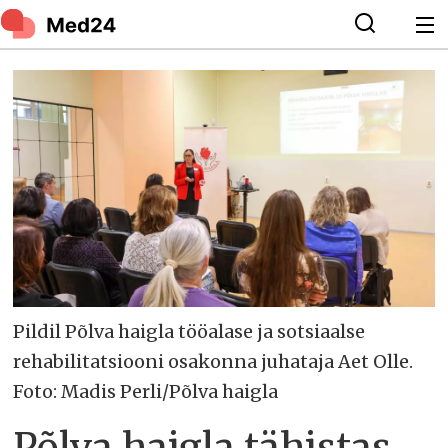
Pildil Põlva haigla tööalase ja sotsiaalse
rehabilitatsiooni osakonna juhataja Aet Olle.
Foto: Madis Perli/Põlva haigla
Põlva haigla tähistas