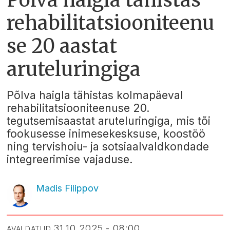
rehabilitatsiooniteenu
se 20 aastat
aruteluringiga
Põlva haigla tähistas kolmapäeval
rehabilitatsiooniteenuse 20.
tegutsemisaastat aruteluringiga, mis tõi
fookusesse inimesekesksuse, koostöö
ning tervishoiu- ja sotsiaalvaldkondade
integreerimise vajaduse.
Madis Filippov
31.10.2025 - 08:00
AVALDATUD