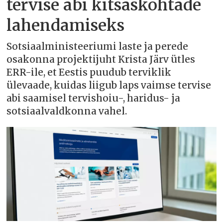
tervise abi kitsaskohtade
lahendamiseks
Sotsiaalministeeriumi laste ja perede
osakonna projektijuht Krista Järv ütles
ERR-ile, et Eestis puudub terviklik
ülevaade, kuidas liigub laps vaimse tervise
abi saamisel tervishoiu-, haridus- ja
sotsiaalvaldkonna vahel.