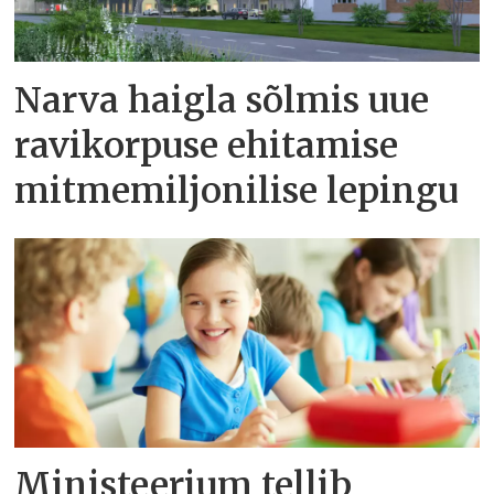
Narva haigla sõlmis uue
ravikorpuse ehitamise
mitmemiljonilise lepingu
Ministeerium tellib