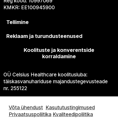
Reg kood: 10997069
KMKR: EE100945900
Tellimine
Reklaam ja turundusteenused
Koolituste ja konverentside
korraldamine
OÜ Celsius Healthcare koolitusluba:
täiskasvanuhariduse majandustegevusteade
nr. 255122
Võta ühendust
Kasututustingimused
Privaatsuspoliitika
Kvaliteedipoliitika