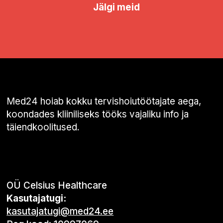
Jälgi meid
Med24 hoiab kokku tervishoiutöötajate aega,
koondades kliiniliseks tööks vajaliku info ja
täiendkoolitused.
OÜ Celsius Healthcare
Kasutajatugi:
kasutajatugi@med24.ee