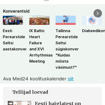
Konverentsid
Eesti
IX Baltic
Tallinna
Diabeediko
Perearstide
Heart
Perearstide
Seltsi
Failure
Seltsi
aastakonverents
and XVI
sügiskonverents
Arrhythmias
"Kuidas
Meeting
mõista
väsimust?"
Ava Med24 koolituskalender
siit
Tellijad loevad
Eesti haiglatest on