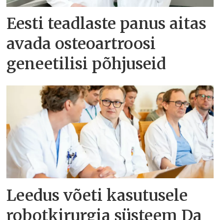
Eesti teadlaste panus aitas
avada osteoartroosi
geneetilisi põhjuseid
Leedus võeti kasutusele
robotkirurgia süsteem Da