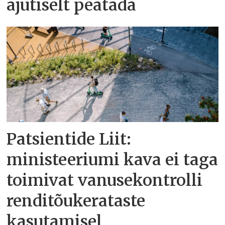
ajutiselt peatada
Patsientide Liit:
ministeeriumi kava ei taga
toimivat vanusekontrolli
renditõukerataste
kasutamisel