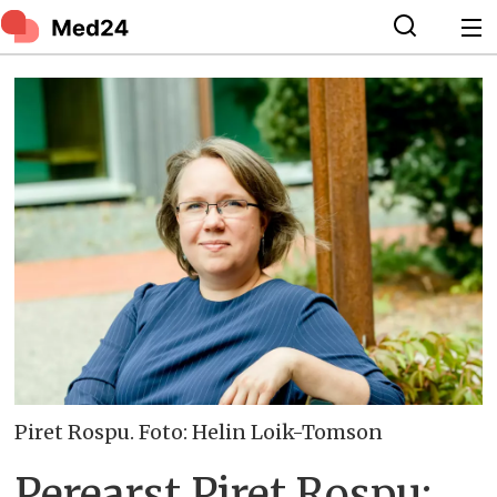
Piret Rospu. Foto: Helin Loik-Tomson
Perearst Piret Rospu: