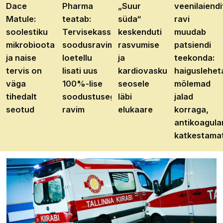
Dace
Pharma
„Suur
veenilaiendi
Matule:
teatab:
süda“
ravi
soolestiku
Tervisekassa
keskenduti
muudab
mikrobioota
soodusravimite
rasvumise
patsiendi
ja naise
loetellu
ja
teekonda:
tervis on
lisati uus
kardiovaskulaarhaiguste
haiguslehet
väga
100%-lise
seosele
mõlemad
tihedalt
soodustusega
läbi
jalad
seotud
ravim
elukaare
korraga,
antikoagula
katkestama