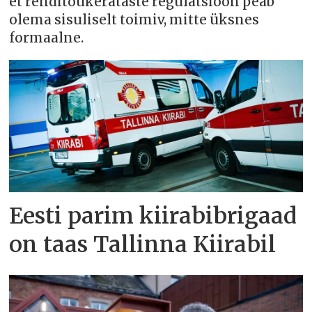
et renditõukerataste regulatsioon peab
olema sisuliselt toimiv, mitte üksnes
formaalne.
Eesti parim kiirabibrigaad
on taas Tallinna Kiirabil