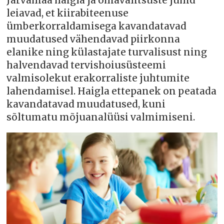
Järvamaa haigla ja omavalitsuste juhid
leiavad, et kiirabiteenuse
ümberkorraldamisega kavandatavad
muudatused vähendavad piirkonna
elanike ning külastajate turvalisust ning
halvendavad tervishoiusüsteemi
valmisolekut erakorraliste juhtumite
lahendamisel. Haigla ettepanek on peatada
kavandatavad muudatused, kuni
sõltumatu mõjuanalüüsi valmimiseni.