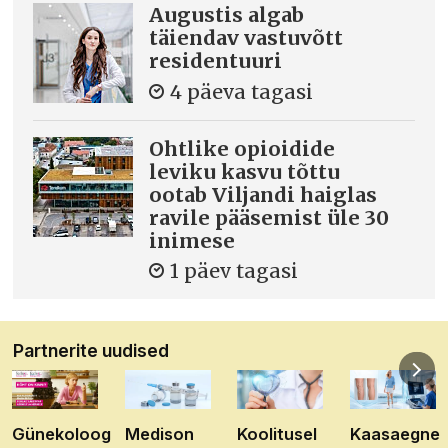
Augustis algab
täiendav vastuvõtt
residentuuri
4 päeva tagasi
Ohtlike opioidide
leviku kasvu tõttu
ootab Viljandi haiglas
ravile pääsemist üle 30
inimese
1 päev tagasi
Partnerite uudised
Günekoloog
Medison
Koolitusel
Kaasaegne