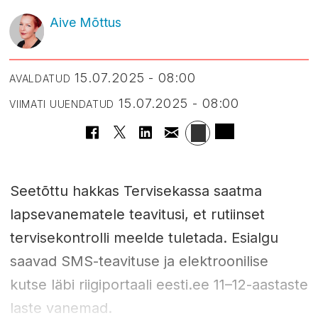
Aive Mõttus
15.07.2025 - 08:00
AVALDATUD
15.07.2025 - 08:00
VIIMATI UUENDATUD
Seetõttu hakkas Tervisekassa saatma
lapsevanematele teavitusi, et rutiinset
tervisekontrolli meelde tuletada. Esialgu
saavad SMS-teavituse ja elektroonilise
kutse läbi riigiportaali eesti.ee 11–12-aastaste
laste vanemad.