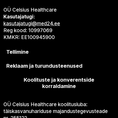
OÜ Celsius Healthcare
Kasutajatugi:
kasutajatugi@med24.ee
Reg kood: 10997069
KMKR: EE100945900
Tellimine
Reklaam ja turundusteenused
Koolituste ja konverentside
korraldamine
OÜ Celsius Healthcare koolitusluba:
täiskasvanuhariduse majandustegevusteade