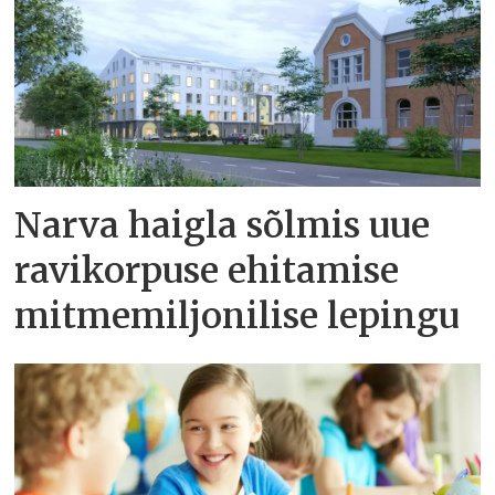
Narva haigla sõlmis uue
ravikorpuse ehitamise
mitmemiljonilise lepingu