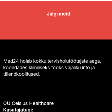
Jälgi meid
Med24 hoiab kokku tervishoiutöötajate aega,
koondades kliiniliseks tööks vajaliku info ja
täiendkoolitused.
OÜ Celsius Healthcare
Kasutajatugi: