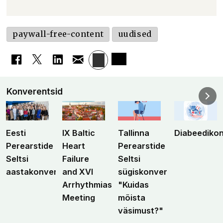
paywall-free-content
uudised
Konverentsid
Eesti
IX Baltic
Tallinna
Diabeediko
Perearstide
Heart
Perearstide
Seltsi
Failure
Seltsi
aastakonverents
and XVI
sügiskonverents
Arrhythmias
"Kuidas
Meeting
mõista
väsimust?"