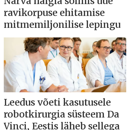
Narva haigla sõlmis uue
ravikorpuse ehitamise
mitmemiljonilise lepingu
Leedus võeti kasutusele
robotkirurgia süsteem Da
Vinci, Eestis läheb sellega