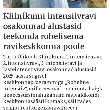
Kliinikumi intensiivravi
osakonnad alustasid
teekonda rohelisema
ravikeskkonna poole
Tartu Ülikooli Kliinikumi 1. intensiivravi,
2. intensiivravi, 3. intensiivravi ja
lasteintensiivravi osakonnad alustasid
2025. aasta sügisel
keskkonnaprogrammiga „Roheline
intensiiv“, mille eesmärk on muuta haigla
üks ressursimahukamaid ravivaldkondi
keskkonnasäästlikumaks, säilitades
sealjuures kõrge ravikvaliteedi.