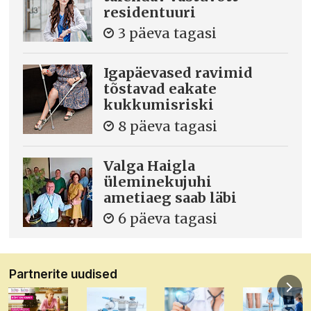
residentuuri
3 päeva tagasi
Igapäevased ravimid
tõstavad eakate
kukkumisriski
8 päeva tagasi
Valga Haigla
üleminekujuhi
ametiaeg saab läbi
6 päeva tagasi
Partnerite uudised