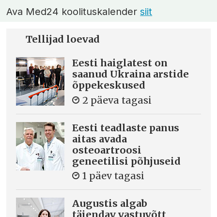
Ava Med24 koolituskalender
siit
Tellijad loevad
Eesti haiglatest on
saanud Ukraina arstide
õppekeskused
2 päeva tagasi
Eesti teadlaste panus
aitas avada
osteoartroosi
geneetilisi põhjuseid
1 päev tagasi
Augustis algab
täiendav vastuvõtt