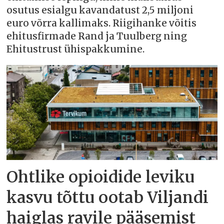
osutus esialgu kavandatust 2,5 miljoni
euro võrra kallimaks. Riigihanke võitis
ehitusfirmade Rand ja Tuulberg ning
Ehitustrust ühispakkumine.
Ohtlike opioidide leviku
kasvu tõttu ootab Viljandi
haiglas ravile pääsemist