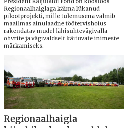
President Kaljulaidi Fond on koostöös
Regionaalhaiglaga käima lükanud
pilootprojekti, mille tulemusena valmib
maailmas ainulaadne töötervishoius
rakendatav mudel lähisuhtevägivalla
ohvrite ja vägivaldselt käituvate inimeste
märkamiseks.
Regionaalhaigla