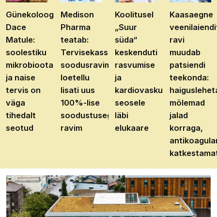
Günekoloog
Medison
Koolitusel
Kaasaegne
Dace
Pharma
„Suur
veenilaiendi
Matule:
teatab:
süda“
ravi
soolestiku
Tervisekassa
keskenduti
muudab
mikrobioota
soodusravimite
rasvumise
patsiendi
ja naise
loetellu
ja
teekonda:
tervis on
lisati uus
kardiovaskulaarhaiguste
haiguslehet
väga
100%-lise
seosele
mõlemad
tihedalt
soodustusega
läbi
jalad
seotud
ravim
elukaare
korraga,
antikoagula
katkestama