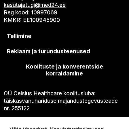
kasutajatugi@med24.ee
Reg kood: 10997069
KMKR: EE100945900
Tellimine
Reklaam ja turundusteenused
Koolituste ja konverentside
korraldamine
OÜ Celsius Healthcare koolitusluba:
täiskasvanuhariduse majandustegevusteade
nr. 255122