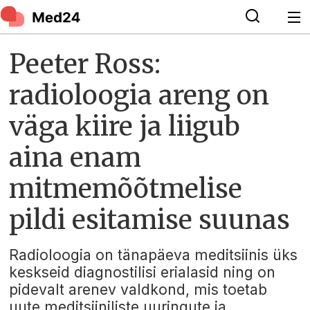
Peeter Ross:
radioloogia areng on
väga kiire ja liigub
aina enam
mitmemõõtmelise
pildi esitamise suunas
Radioloogia on tänapäeva meditsiinis üks
keskseid diagnostilisi erialasid ning on
pidevalt arenev valdkond, mis toetab
uute meditsiiniliste uuringute ja