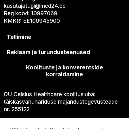
kasutajatugi@med24.ee
Reg kood: 10997069
KMKR: EE100945900
Tellimine
Reklaam ja turundusteenused
Koolituste ja konverentside
korraldamine
OÜ Celsius Healthcare koolitusluba:
täiskasvanuhariduse majandustegevusteade
nr. 255122