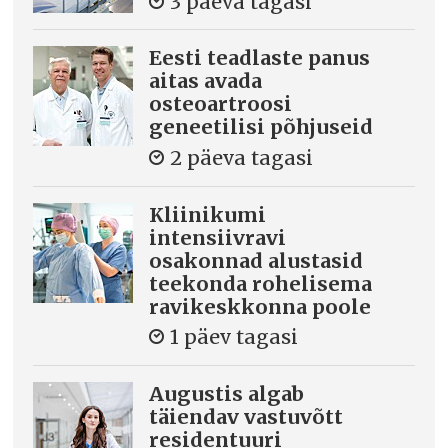
3 päeva tagasi
Eesti teadlaste panus
aitas avada
osteoartroosi
geneetilisi põhjuseid
2 päeva tagasi
Kliinikumi
intensiivravi
osakonnad alustasid
teekonda rohelisema
ravikeskkonna poole
1 päev tagasi
Augustis algab
täiendav vastuvõtt
residentuuri