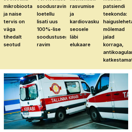
mikrobioota
soodusravimite
rasvumise
patsiendi
ja naise
loetellu
ja
teekonda:
tervis on
lisati uus
kardiovaskulaarhaiguste
haiguslehet
väga
100%-lise
seosele
mõlemad
tihedalt
soodustusega
läbi
jalad
seotud
ravim
elukaare
korraga,
antikoagula
katkestama