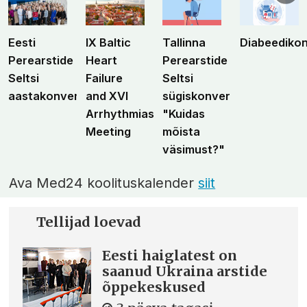
Eesti
IX Baltic
Tallinna
Diabeediko
Perearstide
Heart
Perearstide
Seltsi
Failure
Seltsi
aastakonverents
and XVI
sügiskonverents
Arrhythmias
"Kuidas
Meeting
mõista
väsimust?"
Ava Med24 koolituskalender
siit
Tellijad loevad
Eesti haiglatest on
saanud Ukraina arstide
õppekeskused