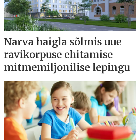
Narva haigla sõlmis uue
ravikorpuse ehitamise
mitmemiljonilise lepingu