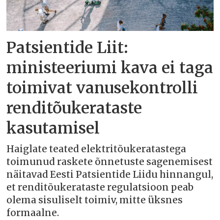
Patsientide Liit:
ministeeriumi kava ei taga
toimivat vanusekontrolli
renditõukerataste
kasutamisel
Haiglate teated elektritõukeratastega
toimunud raskete õnnetuste sagenemisest
näitavad Eesti Patsientide Liidu hinnangul,
et renditõukerataste regulatsioon peab
olema sisuliselt toimiv, mitte üksnes
formaalne.