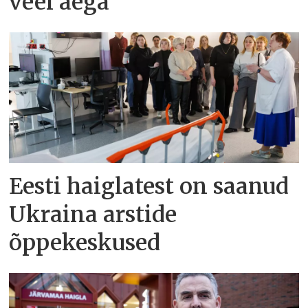
veel aega
Eesti haiglatest on saanud
Ukraina arstide
õppekeskused