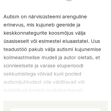
Autism on närvisüsteemi arenguline
erinevus, mis kujuneb geenide ja
keskkonnategurite koosmõjus välja
üsasiseselt või esimestel eluaastatel. Uus
teadustöö pakub välja autismi kujunemise
kolmeastmelise mudeli ja autor oletab, et
sünnieelsete ja varase eluperioodi
sekkumistega võivad kuni pooled
autismijuhtudest olla välditavad või
autistlikud jooned moduleeritavad.