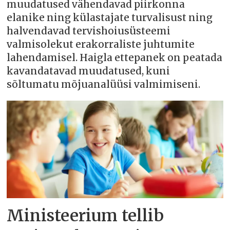
muudatused vähendavad piirkonna
elanike ning külastajate turvalisust ning
halvendavad tervishoiusüsteemi
valmisolekut erakorraliste juhtumite
lahendamisel. Haigla ettepanek on peatada
kavandatavad muudatused, kuni
sõltumatu mõjuanalüüsi valmimiseni.
Ministeerium tellib