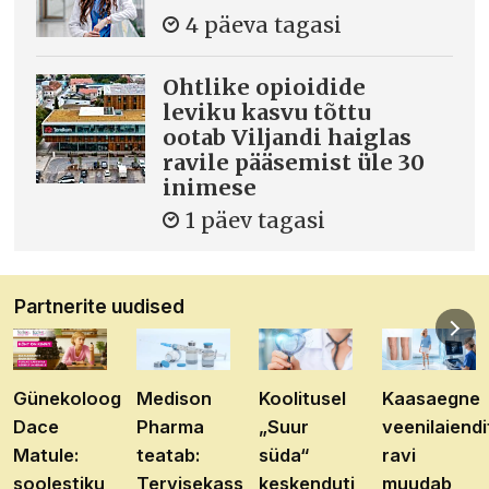
4 päeva tagasi
Ohtlike opioidide
leviku kasvu tõttu
ootab Viljandi haiglas
ravile pääsemist üle 30
inimese
1 päev tagasi
Partnerite uudised
Günekoloog
Medison
Koolitusel
Kaasaegne
Dace
Pharma
„Suur
veenilaiendi
Matule:
teatab:
süda“
ravi
soolestiku
Tervisekassa
keskenduti
muudab