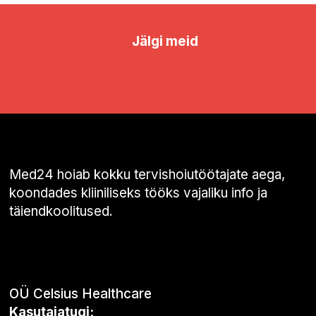
Jälgi meid
Med24 hoiab kokku tervishoiutöötajate aega,
koondades kliiniliseks tööks vajaliku info ja
täiendkoolitused.
OÜ Celsius Healthcare
Kasutajatugi: