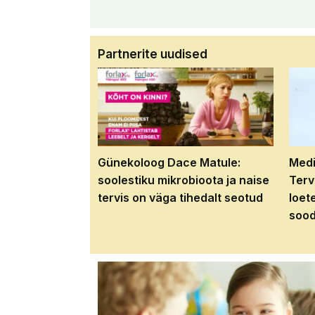
Partnerite uudised
Günekoloog Dace Matule:
Medi
soolestiku mikrobioota ja naise
Terv
tervis on väga tihedalt seotud
loet
sood