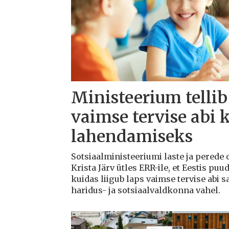
Ministeerium tellib
vaimse tervise abi 
lahendamiseks
Sotsiaalministeeriumi laste ja perede
Krista Järv ütles ERR-ile, et Eestis puu
kuidas liigub laps vaimse tervise abi s
haridus- ja sotsiaalvaldkonna vahel.