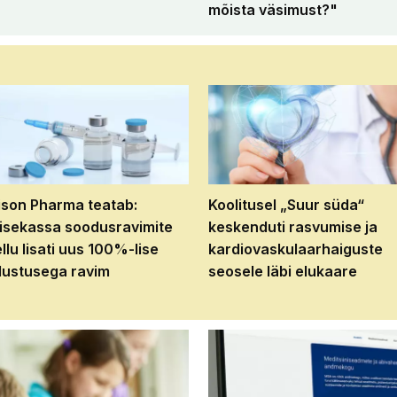
mõista väsimust?"
son Pharma teatab:
Koolitusel „Suur süda“
isekassa soodusravimite
keskenduti rasvumise ja
ellu lisati uus 100%-lise
kardiovaskulaarhaiguste
ustusega ravim
seosele läbi elukaare