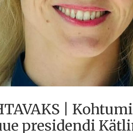
AVAKS | Kohtumin
uue presidendi Kätl