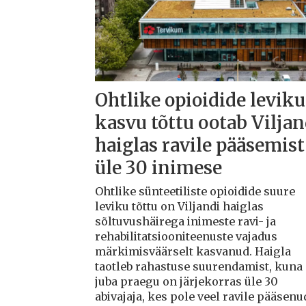
Ohtlike opioidide leviku
kasvu tõttu ootab Viljan
haiglas ravile pääsemist
üle 30 inimese
Ohtlike sünteetiliste opioidide suure
leviku tõttu on Viljandi haiglas
sõltuvushäirega inimeste ravi- ja
rehabilitatsiooniteenuste vajadus
märkimisväärselt kasvanud. Haigla
taotleb rahastuse suurendamist, kuna
juba praegu on järjekorras üle 30
abivajaja, kes pole veel ravile pääsenu