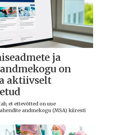
niseadmete ja
e andmekogu on
 aktiivselt
õetud
ab, et ettevõtted on uue
vahendite andmekogu (MSA) kiiresti