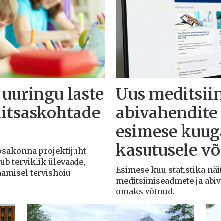
 uuringu laste
Uus meditsii
kitsaskohtade
abivahendit
esimese kuuga
kasutusele v
 osakonna projektijuht
dub terviklik ülevaade,
Esimese kuu statistika näit
aamisel tervishoiu-,
meditsiiniseadmete ja abi
omaks võtnud.