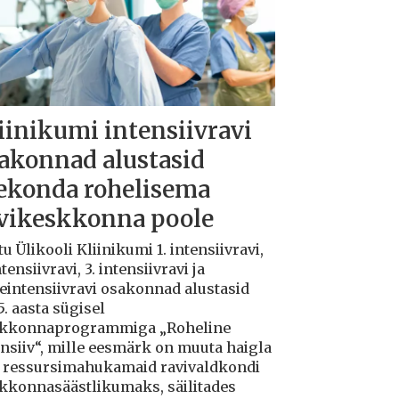
iinikumi intensiivravi
akonnad alustasid
ekonda rohelisema
vikeskkonna poole
u Ülikooli Kliinikumi 1. intensiivravi,
ntensiivravi, 3. intensiivravi ja
teintensiivravi osakonnad alustasid
. aasta sügisel
kkonnaprogrammiga „Roheline
ensiiv“, mille eesmärk on muuta haigla
 ressursimahukamaid ravivaldkondi
kkonnasäästlikumaks, säilitades