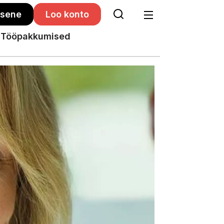
isene
Loo konto
Tööpakkumised