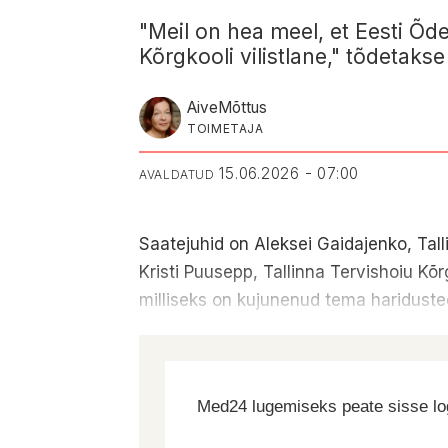
"Meil on hea meel, et Eesti Õd
Kõrgkooli vilistlane," tõdetak
Aive
Mõttus
TOIMETAJA
15.06.2026 - 07:00
AVALDATUD
Saatejuhid on Aleksei Gaidajenko, Tall
Kristi Puusepp, Tallinna Tervishoiu Kõr
milliseks on kujunenud tema haridust
Med24 lugemiseks peate sisse log