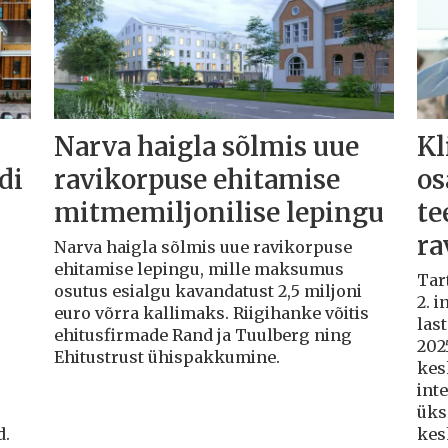
Narva haigla sõlmis uue
Kl
di
ravikorpuse ehitamise
os
mitmemiljonilise lepingu
te
ra
Narva haigla sõlmis uue ravikorpuse
ehitamise lepingu, mille maksumus
Tart
osutus esialgu kavandatust 2,5 miljoni
2. i
euro võrra kallimaks. Riigihanke võitis
las
ehitusfirmade Rand ja Tuulberg ning
2025
Ehitustrust ühispakkumine.
kes
int
üks
d.
kes