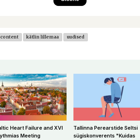
-content
kätlin lillemaa
uudised
altic Heart Failure and XVI
Tallinna Perearstide Seltsi
ythmias Meeting
sügiskonverents "Kuidas