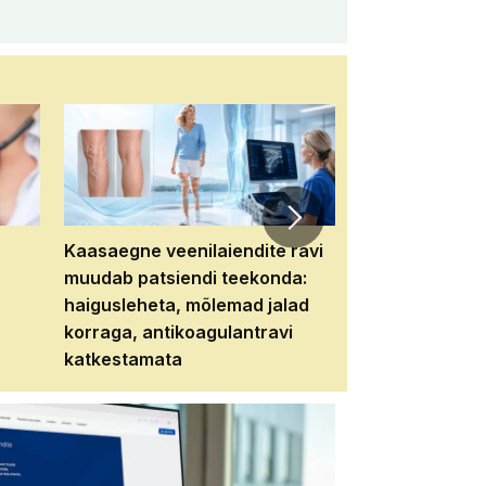
Kaasaegne veenilaiendite ravi
Veebiseminar:
muudab patsiendi teekonda:
patsiendi neere
haigusleheta, mõlemad jalad
tema tulevikku
korraga, antikoagulantravi
katkestamata