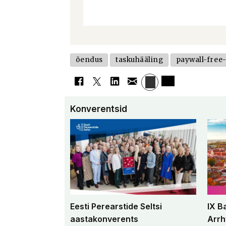
õendus
taskuhääling
paywall-free
Konverentsid
Eesti Perearstide Seltsi
IX B
aastakonverents
Arrh