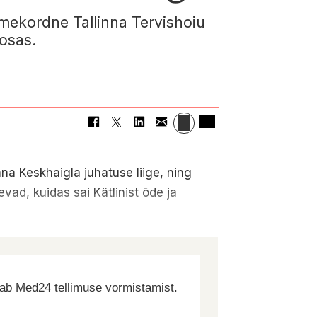
tmekordne Tallinna Tervishoiu
 osas.
nna Keskhaigla juhatuse liige, ning
vad, kuidas sai Kätlinist õde ja
dab Med24 tellimuse vormistamist.