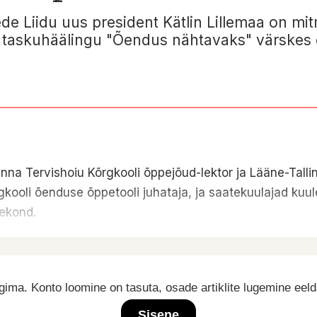
ede Liidu uus president Kätlin Lillemaa on mi
se taskuhäälingu "Õendus nähtavaks" värskes
inna Tervishoiu Kõrgkooli õppejõud-lektor ja Lääne-Talli
gkooli õenduse õppetooli juhataja, ja saatekuulajad kuule
eekond.
ima. Konto loomine on tasuta, osade artiklite lugemine eel
Sisene