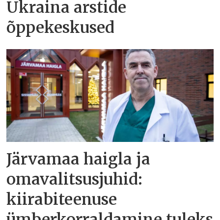
Ukraina arstide
õppekeskused
Järvamaa haigla ja
omavalitsusjuhid:
kiirabiteenuse
ümberkorraldamine tuleks