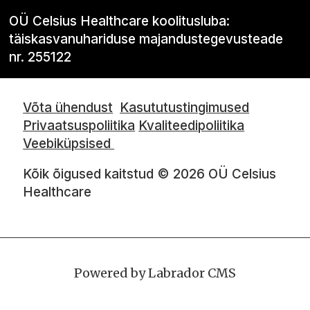
OÜ Celsius Healthcare koolitusluba:
täiskasvanuhariduse majandustegevusteade
nr. 255122
Võta ühendust
Kasututustingimused
Privaatsuspoliitika
Kvaliteedipoliitika
Veebiküpsised
Kõik õigused kaitstud © 2026 OÜ Celsius
Healthcare
Powered by Labrador CMS