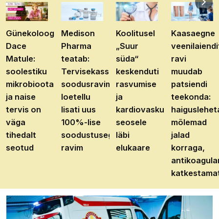
Günekoloog
Medison
Koolitusel
Kaasaegne
Dace
Pharma
„Suur
veenilaiendi
Matule:
teatab:
süda“
ravi
soolestiku
Tervisekassa
keskenduti
muudab
mikrobioota
soodusravimite
rasvumise
patsiendi
ja naise
loetellu
ja
teekonda:
tervis on
lisati uus
kardiovaskulaarhaiguste
haiguslehet
väga
100%-lise
seosele
mõlemad
tihedalt
soodustusega
läbi
jalad
seotud
ravim
elukaare
korraga,
antikoagula
katkestama