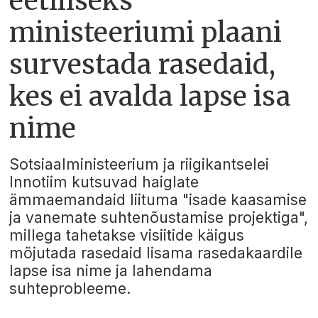
eetiliseks
ministeeriumi plaani
survestada rasedaid,
kes ei avalda lapse isa
nime
Sotsiaalministeerium ja riigikantselei
Innotiim kutsuvad haiglate
ämmaemandaid liituma "isade kaasamise
ja vanemate suhtenõustamise projektiga",
millega tahetakse visiitide käigus
mõjutada rasedaid lisama rasedakaardile
lapse isa nime ja lahendama
suhteprobleeme.