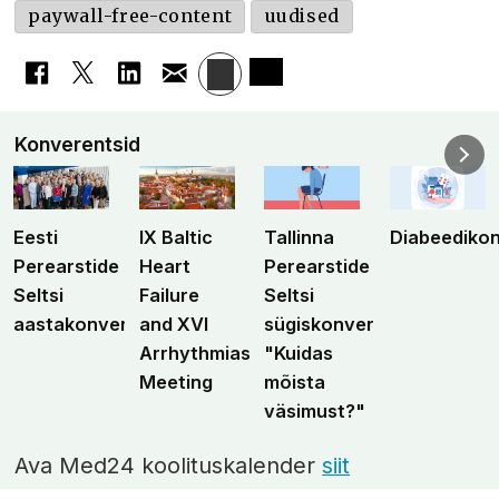
paywall-free-content
uudised
Konverentsid
Eesti
IX Baltic
Tallinna
Diabeediko
Perearstide
Heart
Perearstide
Seltsi
Failure
Seltsi
aastakonverents
and XVI
sügiskonverents
Arrhythmias
"Kuidas
Meeting
mõista
väsimust?"
Ava Med24 koolituskalender
siit