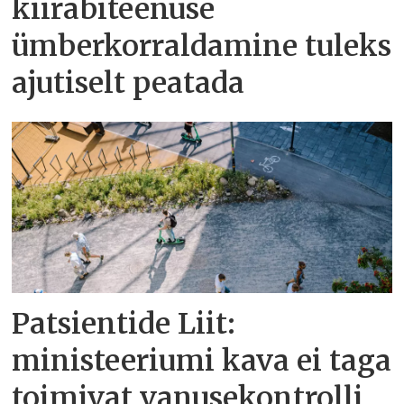
kiirabiteenuse
ümberkorraldamine tuleks
ajutiselt peatada
Patsientide Liit:
ministeeriumi kava ei taga
toimivat vanusekontrolli