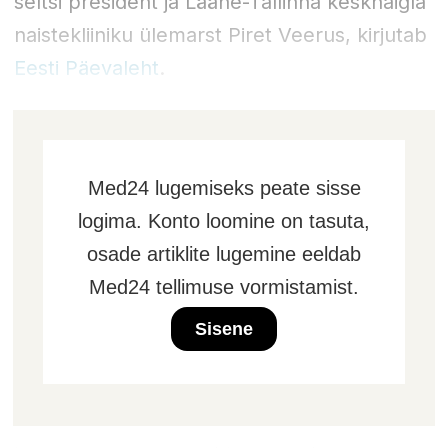
seltsi president ja Lääne-Tallinna keskhaigla
naistekliiniku ülemarst Piret Veerus, kirjutab
Eesti Päevaleht
.
Med24 lugemiseks peate sisse
logima. Konto loomine on tasuta,
osade artiklite lugemine eeldab
Med24 tellimuse vormistamist.
Sisene