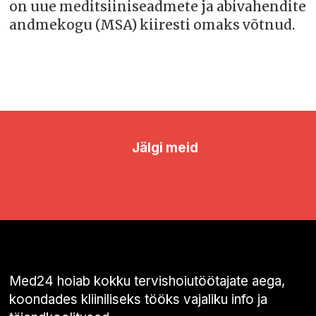
on uue meditsiiniseadmete ja abivahendite
andmekogu (MSA) kiiresti omaks võtnud.
Jälgi meid
Med24 hoiab kokku tervishoiutöötajate aega,
koondades kliiniliseks tööks vajaliku info ja