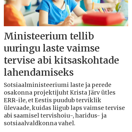
Ministeerium tellib
uuringu laste vaimse
tervise abi kitsaskohtade
lahendamiseks
Sotsiaalministeeriumi laste ja perede
osakonna projektijuht Krista Järv ütles
ERR-ile, et Eestis puudub terviklik
ülevaade, kuidas liigub laps vaimse tervise
abi saamisel tervishoiu-, haridus- ja
sotsiaalvaldkonna vahel.