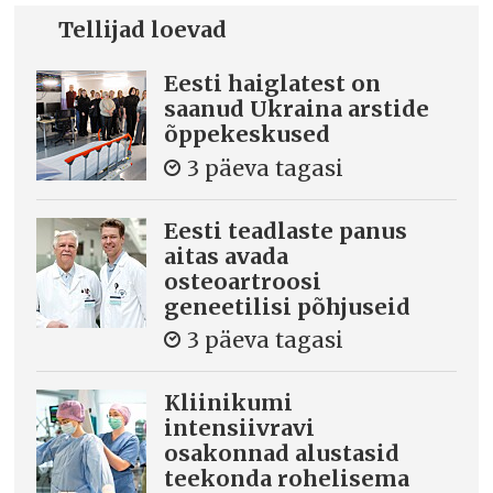
Tellijad loevad
Eesti haiglatest on
saanud Ukraina arstide
õppekeskused
3 päeva tagasi
Eesti teadlaste panus
aitas avada
osteoartroosi
geneetilisi põhjuseid
3 päeva tagasi
Kliinikumi
intensiivravi
osakonnad alustasid
teekonda rohelisema