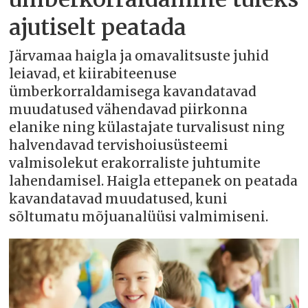
ajutiselt peatada
Järvamaa haigla ja omavalitsuste juhid
leiavad, et kiirabiteenuse
ümberkorraldamisega kavandatavad
muudatused vähendavad piirkonna
elanike ning külastajate turvalisust ning
halvendavad tervishoiusüsteemi
valmisolekut erakorraliste juhtumite
lahendamisel. Haigla ettepanek on peatada
kavandatavad muudatused, kuni
sõltumatu mõjuanalüüsi valmimiseni.