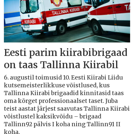
Eesti parim kiirabibrigaad
on taas Tallinna Kiirabil
6. augustil toimusid 10. Eesti Kiirabi Liidu
kutsemeisterlikkuse võistlused, kus
Tallinna Kiirabi brigaadid kinnitasid taas
oma kõrget professionaalset taset. Juba
teist aastat järjest saavutas Tallinna Kiirabi
võistlustel kaksikvõidu – brigaad
Tallinn92 pälvis I koha ning Tallinn91 II
koha.