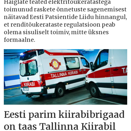
Haiglate teated elektritõukeratastega
toimunud raskete õnnetuste sagenemisest
näitavad Eesti Patsientide Liidu hinnangul,
et renditõukerataste regulatsioon peab
olema sisuliselt toimiv, mitte üksnes
formaalne.
Eesti parim kiirabibrigaad
on taas Tallinna Kiirabil