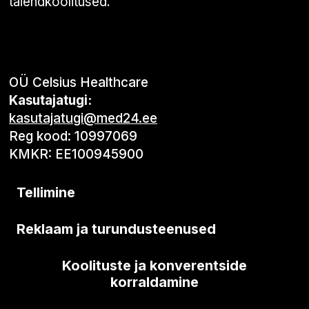
täiendkoolitused.
OÜ Celsius Healthcare
Kasutajatugi:
kasutajatugi@med24.ee
Reg kood: 10997069
KMKR: EE100945900
Tellimine
Reklaam ja turundusteenused
Koolituste ja konverentside
korraldamine