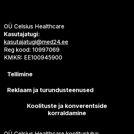
OÜ Celsius Healthcare
Kasutajatugi:
kasutajatugi@med24.ee
Reg kood: 10997069
KMKR: EE100945900
Tellimine
Reklaam ja turundusteenused
Koolituste ja konverentside
korraldamine
OÜ Celsius Healthcare koolitusluba: