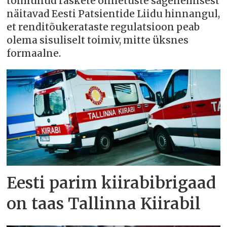
toimunud raskete õnnetuste sagenemisest
näitavad Eesti Patsientide Liidu hinnangul,
et renditõukerataste regulatsioon peab
olema sisuliselt toimiv, mitte üksnes
formaalne.
Eesti parim kiirabibrigaad
on taas Tallinna Kiirabil