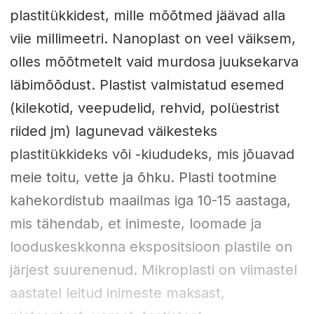
plastitükkidest, mille mõõtmed jäävad alla
viie millimeetri. Nanoplast on veel väiksem,
olles mõõtmetelt vaid murdosa juuksekarva
läbimõõdust. Plastist valmistatud esemed
(kilekotid, veepudelid, rehvid, polüestrist
riided jm) lagunevad väikesteks
plastitükkideks või -kiududeks, mis jõuavad
meie toitu, vette ja õhku. Plasti tootmine
kahekordistub maailmas iga 10-15 aastaga,
mis tähendab, et inimeste, loomade ja
looduskeskkonna ekspositsioon plastile on
järjest suurenenud. Mikroplasti on viimastel
aastatel leitud inimeste maksast,