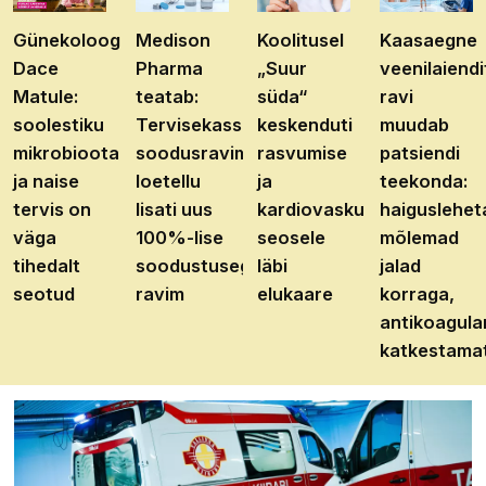
Günekoloog
Medison
Koolitusel
Kaasaegne
Dace
Pharma
„Suur
veenilaiendi
Matule:
teatab:
süda“
ravi
soolestiku
Tervisekassa
keskenduti
muudab
mikrobioota
soodusravimite
rasvumise
patsiendi
ja naise
loetellu
ja
teekonda:
tervis on
lisati uus
kardiovaskulaarhaiguste
haiguslehet
väga
100%-lise
seosele
mõlemad
tihedalt
soodustusega
läbi
jalad
seotud
ravim
elukaare
korraga,
antikoagula
katkestama