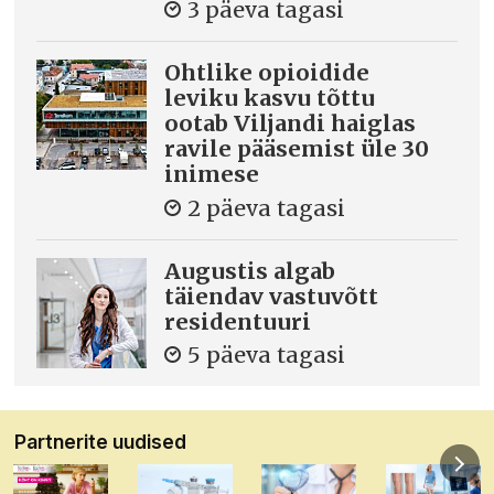
3 päeva tagasi
Ohtlike opioidide
leviku kasvu tõttu
ootab Viljandi haiglas
ravile pääsemist üle 30
inimese
2 päeva tagasi
Augustis algab
täiendav vastuvõtt
residentuuri
5 päeva tagasi
Partnerite uudised