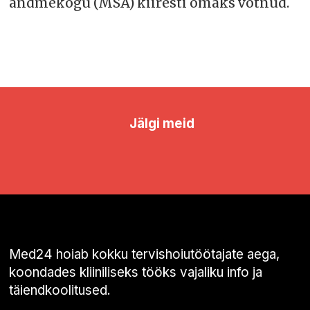
andmekogu (MSA) kiiresti omaks võtnud.
Jälgi meid
Med24 hoiab kokku tervishoiutöötajate aega,
koondades kliiniliseks tööks vajaliku info ja
täiendkoolitused.