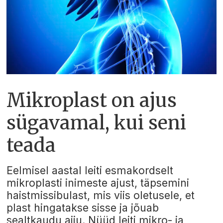
Mikroplast on ajus
sügavamal, kui seni
teada
Eelmisel aastal leiti esmakordselt
mikroplasti inimeste ajust, täpsemini
haistmissibulast, mis viis oletusele, et
plast hingatakse sisse ja jõuab
sealtkaudu ajju. Nüüd leiti mikro- ja