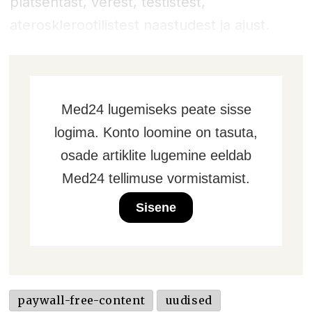
platsentast, verest, testistest,
aterosklerootilistest naastudest ja ajust.
Med24 lugemiseks peate sisse
logima. Konto loomine on tasuta,
osade artiklite lugemine eeldab
Med24 tellimuse vormistamist.
Sisene
paywall-free-content
uudised