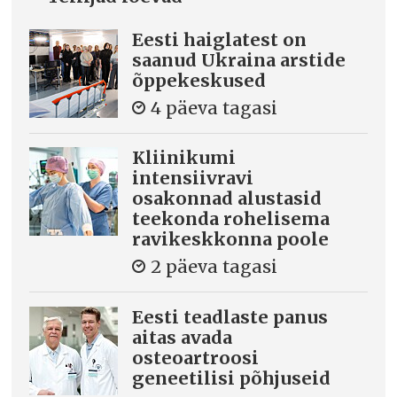
Eesti haiglatest on
saanud Ukraina arstide
õppekeskused
4 päeva tagasi
Kliinikumi
intensiivravi
osakonnad alustasid
teekonda rohelisema
ravikeskkonna poole
2 päeva tagasi
Eesti teadlaste panus
aitas avada
osteoartroosi
geneetilisi põhjuseid