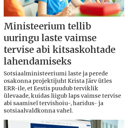
Ministeerium tellib
uuringu laste vaimse
tervise abi kitsaskohtade
lahendamiseks
Sotsiaalministeeriumi laste ja perede
osakonna projektijuht Krista Järv ütles
ERR-ile, et Eestis puudub terviklik
ülevaade, kuidas liigub laps vaimse tervise
abi saamisel tervishoiu-, haridus- ja
sotsiaalvaldkonna vahel.