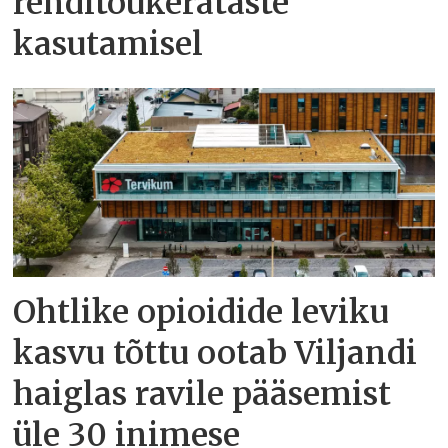
renditõukerataste
kasutamisel
Ohtlike opioidide leviku
kasvu tõttu ootab Viljandi
haiglas ravile pääsemist
üle 30 inimese