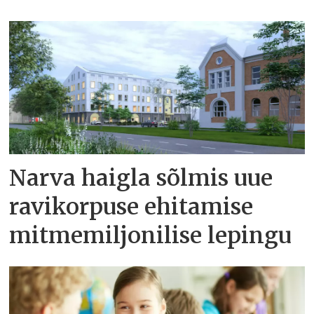
Narva haigla sõlmis uue
ravikorpuse ehitamise
mitmemiljonilise lepingu