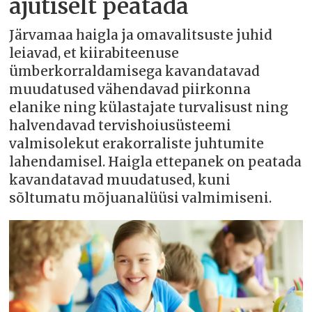
ajutiselt peatada
Järvamaa haigla ja omavalitsuste juhid
leiavad, et kiirabiteenuse
ümberkorraldamisega kavandatavad
muudatused vähendavad piirkonna
elanike ning külastajate turvalisust ning
halvendavad tervishoiusüsteemi
valmisolekut erakorraliste juhtumite
lahendamisel. Haigla ettepanek on peatada
kavandatavad muudatused, kuni
sõltumatu mõjuanalüüsi valmimiseni.