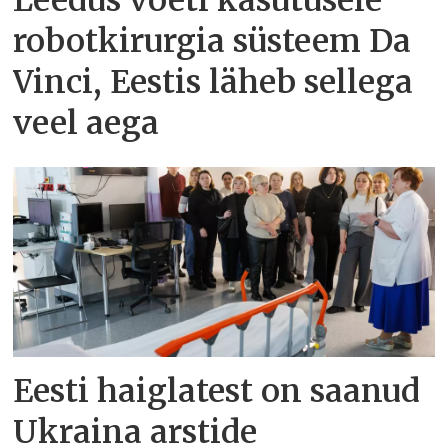
Leedus võeti kasutusele
robotkirurgia süsteem Da
Vinci, Eestis läheb sellega
veel aega
Eesti haiglatest on saanud
Ukraina arstide