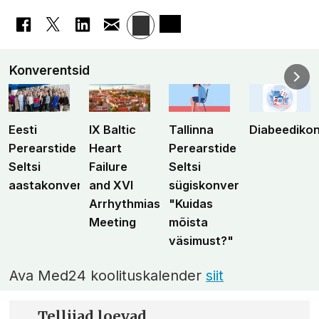
Konverentsid
Eesti
IX Baltic
Tallinna
Diabeediko
Perearstide
Heart
Perearstide
Seltsi
Failure
Seltsi
aastakonverents
and XVI
sügiskonverents
Arrhythmias
"Kuidas
Meeting
mõista
väsimust?"
Ava Med24 koolituskalender
siit
Tellijad loevad