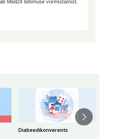
dab Med24 tellimuse vormistamist.
Diabeedikonverents
Peremeditsiini 
konverents 2