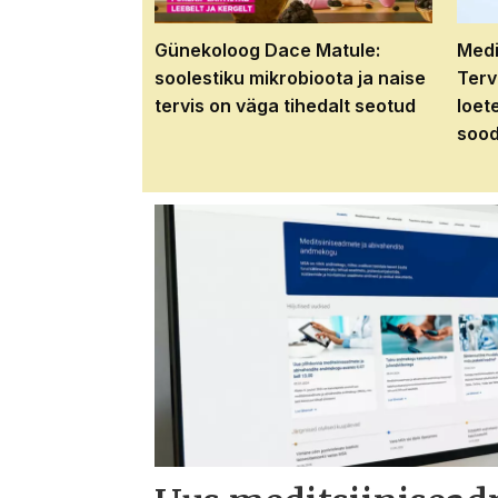
Günekoloog Dace Matule:
Medi
soolestiku mikrobioota ja naise
Terv
tervis on väga tihedalt seotud
loet
sood