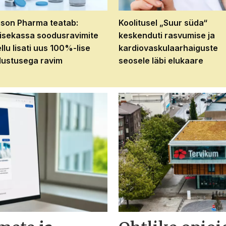
son Pharma teatab:
Koolitusel „Suur süda“
isekassa soodusravimite
keskenduti rasvumise ja
ellu lisati uus 100%-lise
kardiovaskulaarhaiguste
ustusega ravim
seosele läbi elukaare