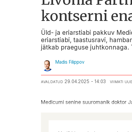
kontserni e
Üld- ja eriarstiabi pakkuv Me
eriarstiabi, taastusravi, hamb
jätkab praeguse juhtkonnaga. 
Madis Filippov
29.04.2025 - 14:03
AVALDATUD
VIIMATI U
Medicumi senine suuromanik doktor J