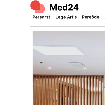
Perearst
Lege Artis
Pereõde