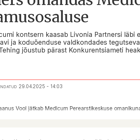
namusosaluse
dicumi kontsern kaasab Livonia Partnersi lä
aravi ja koduõenduse valdkondades tegutseva
Tehing jõustub pärast Konkurentsiameti heak
29.04.2025 - 14:03
UENDATUD
aanus Vool jätkab Medicum Perearstikeskuse omanikun