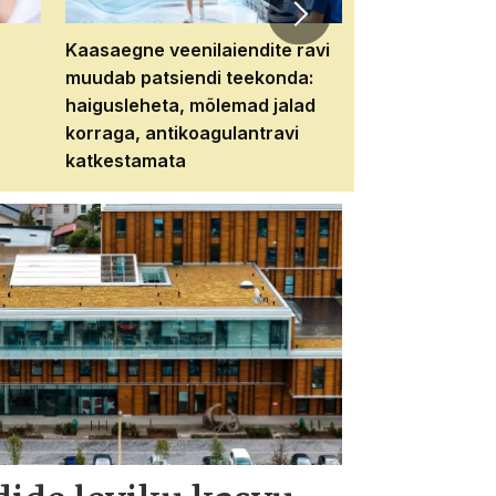
Kaasaegne veenilaiendite ravi
Veebiseminar:
muudab patsiendi teekonda:
patsiendi neere
haigusleheta, mõlemad jalad
tema tulevikku
korraga, antikoagulantravi
katkestamata