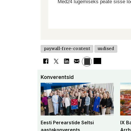
Med24 lugemiseks peate sisse log
paywall-free-content
uudised
Konverentsid
Eesti Perearstide Seltsi
IX B
aastakonverents
Arrh