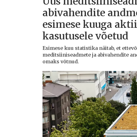
Uus meditsiinisead
abivahendite andm
esimese kuuga aktii
kasutusele võetud
Esimese kuu statistika näitab, et ettev
meditsiiniseadmete ja abivahendite a
omaks võtnud.