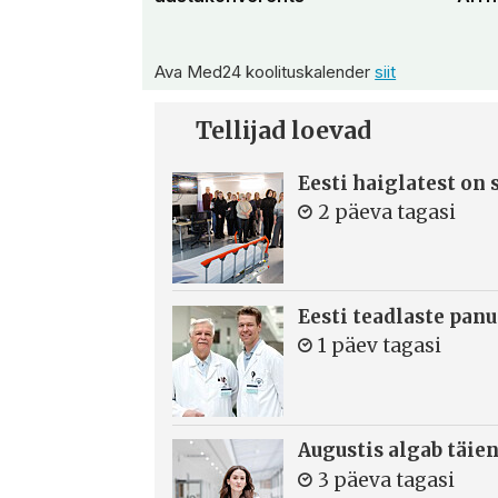
Ava Med24 koolituskalender
siit
Tellijad loevad
Eesti haiglatest on
2 päeva tagasi
Eesti teadlaste panu
1 päev tagasi
Augustis algab täie
3 päeva tagasi