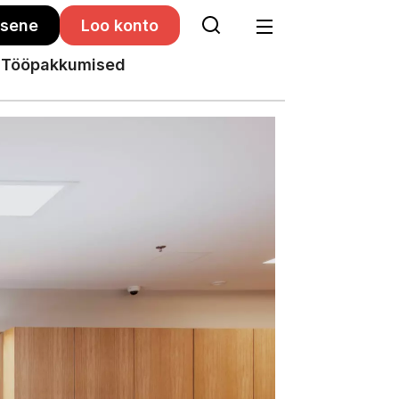
isene
Loo konto
Tööpakkumised