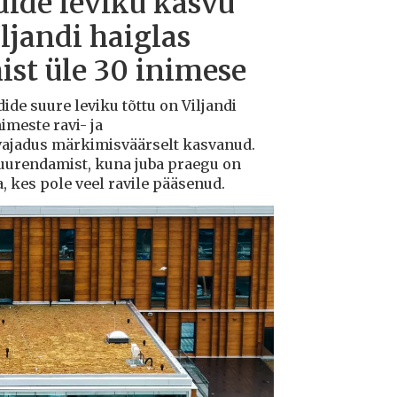
dide leviku kasvu
iljandi haiglas
ist üle 30 inimese
dide suure leviku tõttu on Viljandi
imeste ravi- ja
 vajadus märkimisväärselt kasvanud.
suurendamist, kuna juba praegu on
a, kes pole veel ravile pääsenud.