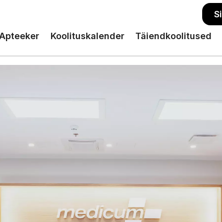
S
Apteeker
Koolituskalender
Täiendkoolitused