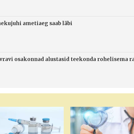
ekujuhi ametiaeg saab läbi
ivravi osakonnad alustasid teekonda rohelisema 