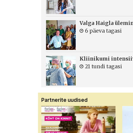
Valga Haigla ülemin
6 päeva tagasi
Kliinikumi intensi
21 tundi tagasi
Partnerite uudised