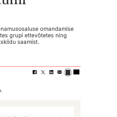
bi enamusosaluse omandamise
tes grupi ettevõtetes ning
skiidu saamist.
a.