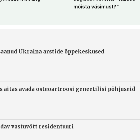
mõista väsimust?"
 saanud Ukraina arstide õppekeskused
s aitas avada osteoartroosi geneetilisi põhjuseid
ndav vastuvõtt residentuuri