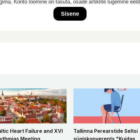
ima. Konto loomine on tasuta, osade artiklite lugemine eel
Sisene
altic Heart Failure and XVI
Tallinna Perearstide Seltsi
ythmias Meeting
sügiskonverents "Kuidas