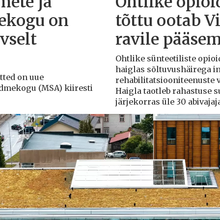
mete ja
Ohtlike opioi
ekogu on
tõttu ootab V
vselt
ravile pääsem
Ohtlike sünteetiliste opioi
haiglas sõltuvushäirega in
õtted on uue
rehabilitatsiooniteenuste
ndmekogu (MSA) kiiresti
Haigla taotleb rahastuse 
järjekorras üle 30 abivajaj