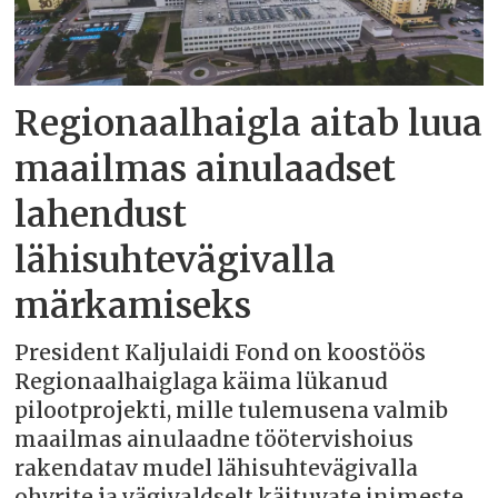
Regionaalhaigla aitab luua
maailmas ainulaadset
lahendust
lähisuhtevägivalla
märkamiseks
President Kaljulaidi Fond on koostöös
Regionaalhaiglaga käima lükanud
pilootprojekti, mille tulemusena valmib
maailmas ainulaadne töötervishoius
rakendatav mudel lähisuhtevägivalla
ohvrite ja vägivaldselt käituvate inimeste