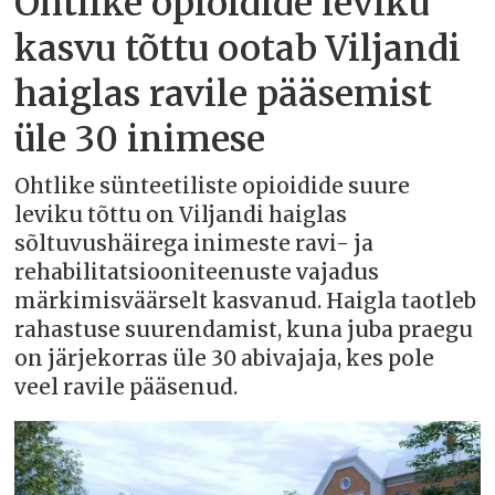
Ohtlike opioidide leviku
kasvu tõttu ootab Viljandi
haiglas ravile pääsemist
üle 30 inimese
Ohtlike sünteetiliste opioidide suure
leviku tõttu on Viljandi haiglas
sõltuvushäirega inimeste ravi- ja
rehabilitatsiooniteenuste vajadus
märkimisväärselt kasvanud. Haigla taotleb
rahastuse suurendamist, kuna juba praegu
on järjekorras üle 30 abivajaja, kes pole
veel ravile pääsenud.