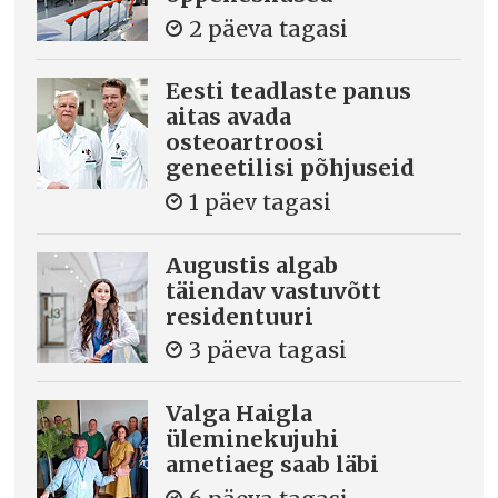
2 päeva tagasi
Eesti teadlaste panus
aitas avada
osteoartroosi
geneetilisi põhjuseid
1 päev tagasi
Augustis algab
täiendav vastuvõtt
residentuuri
3 päeva tagasi
Valga Haigla
üleminekujuhi
ametiaeg saab läbi