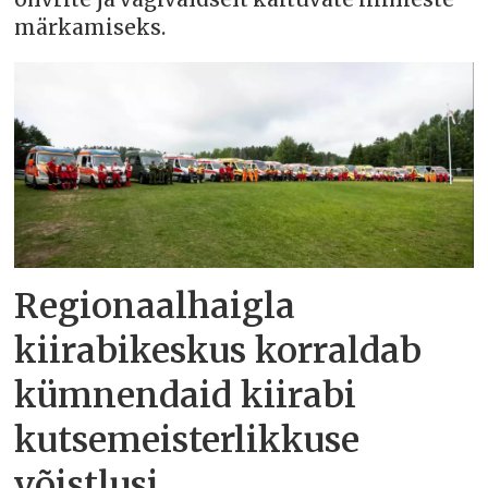
märkamiseks.
Regionaalhaigla
kiirabikeskus korraldab
kümnendaid kiirabi
kutsemeisterlikkuse
võistlusi