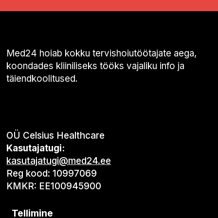
Med24 hoiab kokku tervishoiutöötajate aega,
koondades kliiniliseks tööks vajaliku info ja
täiendkoolitused.
OÜ Celsius Healthcare
Kasutajatugi:
kasutajatugi@med24.ee
Reg kood: 10997069
KMKR: EE100945900
Tellimine