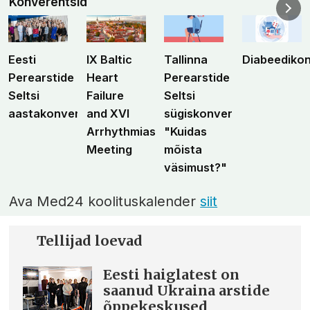
Konverentsid
Eesti
IX Baltic
Tallinna
Diabeediko
Perearstide
Heart
Perearstide
Seltsi
Failure
Seltsi
aastakonverents
and XVI
sügiskonverents
Arrhythmias
"Kuidas
Meeting
mõista
väsimust?"
Ava Med24 koolituskalender
siit
Tellijad loevad
Eesti haiglatest on
saanud Ukraina arstide
õppekeskused