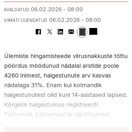
06.02.2026 - 08:00
AVALDATUD
06.02.2026 - 08:00
VIIMATI UUENDATUD
Ülemiste hingamisteede viirusnakkuste tõttu
pöördus möödunud nädalal arstide poole
4260 inimest, haigestunute arv kasvas
nädalaga 31%. Enam kui kolmandik
haigestunutest olid kuni 14-aastased lapsed.
Kõrgeim haigestumus registreeriti
Tartumaal, Läänemaal ja Ida-Virumaal.