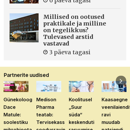
6 päeva tagasi
Millised on ootused
praktikale ja milline
on tegelikkus?
Tulevased arstid
vastavad
3 päeva tagasi
Partnerite uudised
Günekoloog
Medison
Koolitusel
Kaasaegne
Dace
Pharma
„Suur
veenilaiendi
Matule:
teatab:
süda“
ravi
soolestiku
Tervisekassa
keskenduti
muudab
mikrobioota
soodusravimite
rasvumise
patsiendi