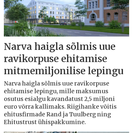
Narva haigla sõlmis uue
ravikorpuse ehitamise
mitmemiljonilise lepingu
Narva haigla sõlmis uue ravikorpuse
ehitamise lepingu, mille maksumus
osutus esialgu kavandatust 2,5 miljoni
euro võrra kallimaks. Riigihanke võitis
ehitusfirmade Rand ja Tuulberg ning
Ehitustrust ühispakkumine.