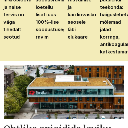
ja naise
loetellu
ja
teekonda:
tervis on
lisati uus
kardiovaskulaarhaiguste
haiguslehet
väga
100%-lise
seosele
mõlemad
tihedalt
soodustusega
läbi
jalad
seotud
ravim
elukaare
korraga,
antikoagula
katkestama