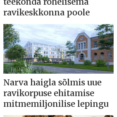
teekonda rohelisema
ravikeskkonna poole
Narva haigla sõlmis uue
ravikorpuse ehitamise
mitmemiljonilise lepingu