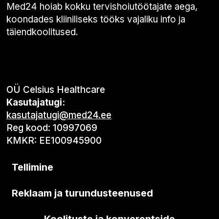
Med24 hoiab kokku tervishoiutöötajate aega,
koondades kliiniliseks tööks vajaliku info ja
täiendkoolitused.
OÜ Celsius Healthcare
Kasutajatugi:
kasutajatugi@med24.ee
Reg kood: 10997069
KMKR: EE100945900
Tellimine
Reklaam ja turundusteenused