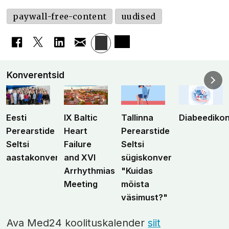
paywall-free-content
uudised
Konverentsid
Eesti
IX Baltic
Tallinna
Diabeediko
Perearstide
Heart
Perearstide
Seltsi
Failure
Seltsi
aastakonverents
and XVI
sügiskonverents
Arrhythmias
"Kuidas
Meeting
mõista
väsimust?"
Ava Med24 koolituskalender
siit