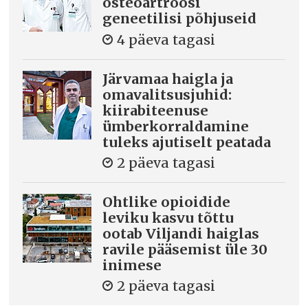
osteoartroosi
geneetilisi põhjuseid
4 päeva tagasi
Järvamaa haigla ja
omavalitsusjuhid:
kiirabiteenuse
ümberkorraldamine
tuleks ajutiselt peatada
2 päeva tagasi
Ohtlike opioidide
leviku kasvu tõttu
ootab Viljandi haiglas
ravile pääsemist üle 30
inimese
2 päeva tagasi