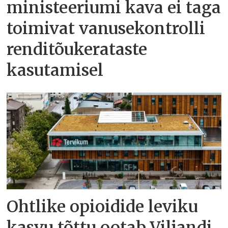
ministeeriumi kava ei taga
toimivat vanusekontrolli
renditõukerataste
kasutamisel
Ohtlike opioidide leviku
kasvu tõttu ootab Viljandi