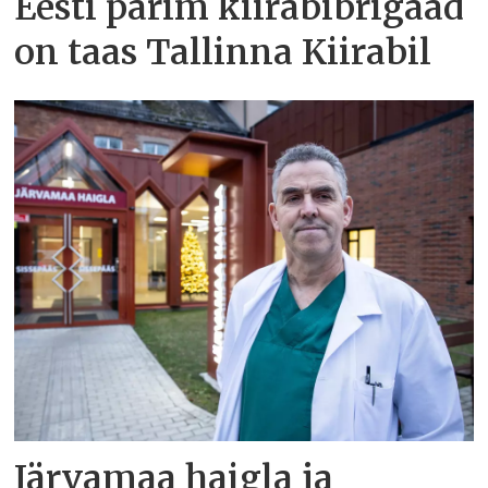
Eesti parim kiirabibrigaad
on taas Tallinna Kiirabil
Järvamaa haigla ja