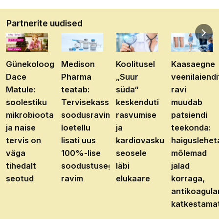
Partnerite uudised
Günekoloog
Medison
Koolitusel
Kaasaegne
Dace
Pharma
„Suur
veenilaiendi
Matule:
teatab:
süda“
ravi
soolestiku
Tervisekassa
keskenduti
muudab
mikrobioota
soodusravimite
rasvumise
patsiendi
ja naise
loetellu
ja
teekonda:
tervis on
lisati uus
kardiovaskulaarhaiguste
haiguslehet
väga
100%-lise
seosele
mõlemad
tihedalt
soodustusega
läbi
jalad
seotud
ravim
elukaare
korraga,
antikoagula
katkestama