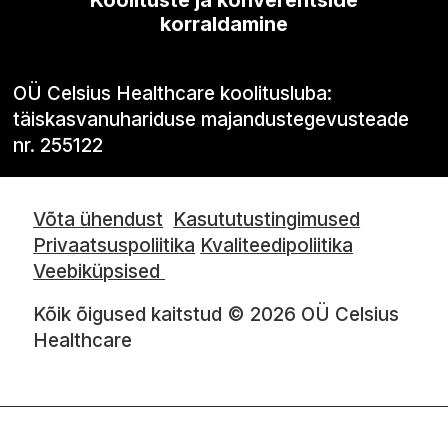
Koolituste ja konverentside
korraldamine
OÜ Celsius Healthcare koolitusluba:
täiskasvanuhariduse majandustegevusteade
nr. 255122
Võta ühendust
Kasututustingimused
Privaatsuspoliitika
Kvaliteedipoliitika
Veebiküpsised
Kõik õigused kaitstud © 2026 OÜ Celsius
Healthcare