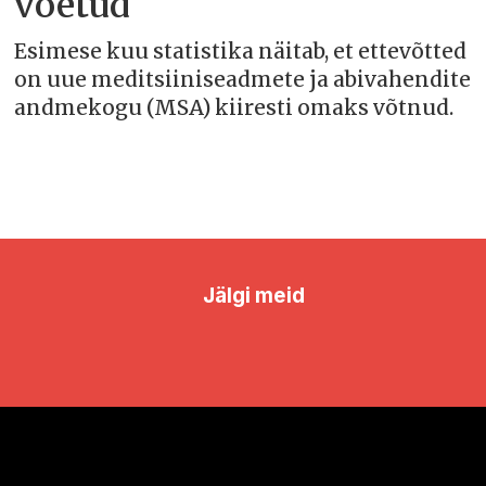
võetud
Esimese kuu statistika näitab, et ettevõtted
on uue meditsiiniseadmete ja abivahendite
andmekogu (MSA) kiiresti omaks võtnud.
Jälgi meid