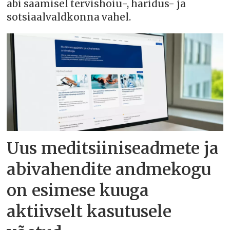
abi saamisel tervishoiu-, haridus- ja
sotsiaalvaldkonna vahel.
Uus meditsiiniseadmete ja
abivahendite andmekogu
on esimese kuuga
aktiivselt kasutusele