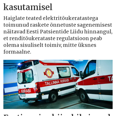
kasutamisel
Haiglate teated elektritõukeratastega
toimunud raskete õnnetuste sagenemisest
näitavad Eesti Patsientide Liidu hinnangul,
et renditõukerataste regulatsioon peab
olema sisuliselt toimiv, mitte üksnes
formaalne.