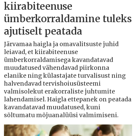
kiirabiteenuse
ümberkorraldamine tuleks
ajutiselt peatada
Järvamaa haigla ja omavalitsuste juhid
leiavad, et kiirabiteenuse
ümberkorraldamisega kavandatavad
muudatused vähendavad piirkonna
elanike ning külastajate turvalisust ning
halvendavad tervishoiusüsteemi
valmisolekut erakorraliste juhtumite
lahendamisel. Haigla ettepanek on peatada
kavandatavad muudatused, kuni
sõltumatu mõjuanalüüsi valmimiseni.