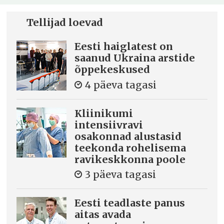
Tellijad loevad
Eesti haiglatest on
saanud Ukraina arstide
õppekeskused
4 päeva tagasi
Kliinikumi
intensiivravi
osakonnad alustasid
teekonda rohelisema
ravikeskkonna poole
3 päeva tagasi
Eesti teadlaste panus
aitas avada