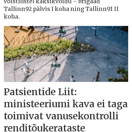
võistlustel kaksikvõidu – brigaad
Tallinn92 pälvis I koha ning Tallinn91 II
koha.
Patsientide Liit:
ministeeriumi kava ei taga
toimivat vanusekontrolli
renditõukerataste