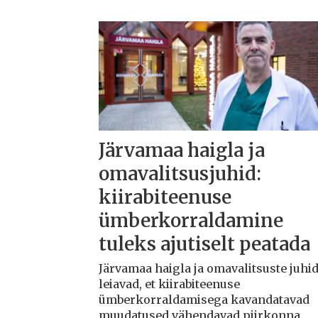
Järvamaa haigla ja
omavalitsusjuhid:
kiirabiteenuse
ümberkorraldamine
tuleks ajutiselt peatada
Järvamaa haigla ja omavalitsuste juhi
leiavad, et kiirabiteenuse
ümberkorraldamisega kavandatavad
muudatused vähendavad piirkonna