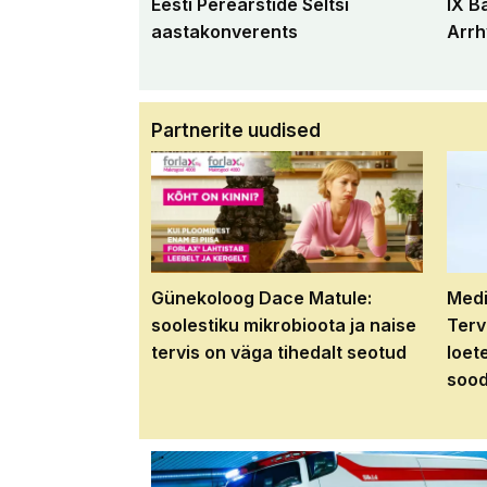
Eesti Perearstide Seltsi
IX B
aastakonverents
Arrh
Partnerite uudised
Günekoloog Dace Matule:
Medi
soolestiku mikrobioota ja naise
Terv
tervis on väga tihedalt seotud
loet
sood