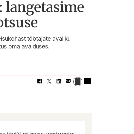
: langetasime
otsuse
eisukohast töötajate avaliku
atus oma avalduses.