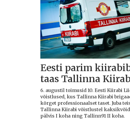
Eesti parim kiirabi
taas Tallinna Kiirab
6. augustil toimusid 10. Eesti Kiirabi 
võistlused, kus Tallinna Kiirabi briga
kõrget professionaalset taset. Juba teis
Tallinna Kiirabi võistlustel kaksikvõi
pälvis I koha ning Tallinn91 II koha.