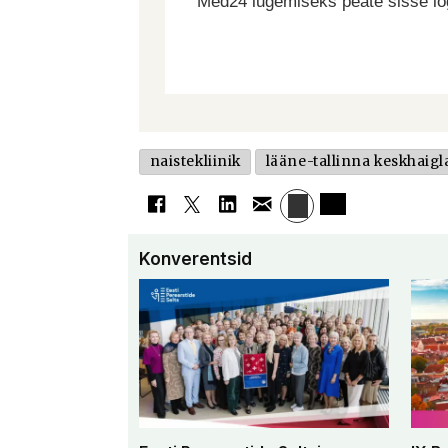
Med24 lugemiseks peate sisse log
naistekliinik
lääne-tallinna keskhaigl
Konverentsid