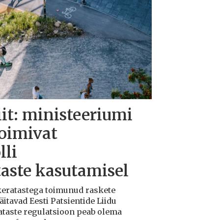
iit: ministeeriumi
toimivat
lli
taste kasutamisel
ukeratastega toimunud raskete
tavad Eesti Patsientide Liidu
ataste regulatsioon peab olema