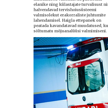
elanike ning külastajate turvalisust n
halvendavad tervishoiusüsteemi
valmisolekut erakorraliste juhtumite
lahendamisel. Haigla ettepanek on
peatada kavandatavad muudatused, ku
sõltumatu mõjuanalüüsi valmimiseni.