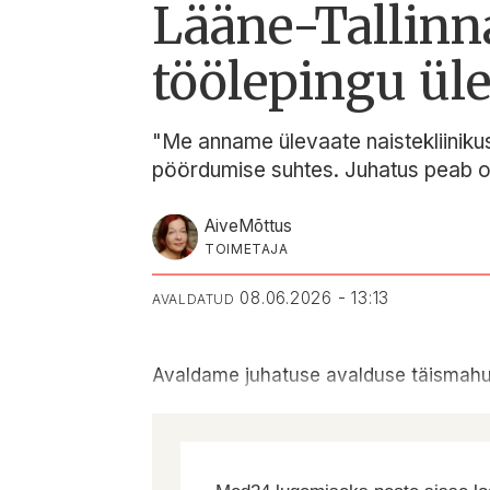
Lääne-Tallinn
töölepingu üle
"Me anname ülevaate naistekliinikus
pöördumise suhtes. Juhatus peab om
Aive
Mõttus
TOIMETAJA
08.06.2026 - 13:13
AVALDATUD
Avaldame juhatuse avalduse täismahu