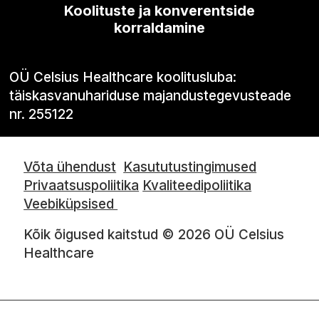
Koolituste ja konverentside
korraldamine
OÜ Celsius Healthcare koolitusluba:
täiskasvanuhariduse majandustegevusteade
nr. 255122
Võta ühendust
Kasututustingimused
Privaatsuspoliitika
Kvaliteedipoliitika
Veebiküpsised
Kõik õigused kaitstud © 2026 OÜ Celsius
Healthcare