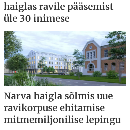
haiglas ravile pääsemist
üle 30 inimese
Narva haigla sõlmis uue
ravikorpuse ehitamise
mitmemiljonilise lepingu