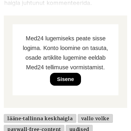
haigla juhtunut kommenteerida.
Med24 lugemiseks peate sisse
logima. Konto loomine on tasuta,
osade artiklite lugemine eeldab
Med24 tellimuse vormistamist.
Sisene
lääne-tallinna keskhaigla
vallo volke
paywall-free-content
uudised