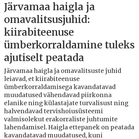
Järvamaa haigla ja
omavalitsusjuhid:
kiirabiteenuse
ümberkorraldamine tuleks
ajutiselt peatada
Järvamaa haigla ja omavalitsuste juhid
leiavad, et kiirabiteenuse
ümberkorraldamisega kavandatavad
muudatused vähendavad piirkonna
elanike ning külastajate turvalisust ning
halvendavad tervishoiusüsteemi
valmisolekut erakorraliste juhtumite
lahendamisel. Haigla ettepanek on peatada
kavandatavad muudatused, kuni