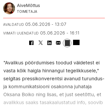
Aive
Mõttus
TOIMETAJA
05.06.2026 - 13:07
AVALDATUD
05.06.2026 - 16:11
VIIMATI UUENDATUD
"Avalikus pöördumises toodud väidetest ei
vasta kõik haigla hinnangul tegelikkusele,"
selgitas pressikonverentsi avanud turundus-
ja kommunikatsiooni osakonna juhataja
Oksana Boiko ning lisas, et just seetõttu, et
avalikkus saaks tasakaalustatud info, soovib