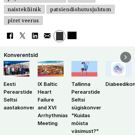
naistekliinik
patsiendiohutusjuhtum
piret veerus
Konverentsid
Eesti
IX Baltic
Tallinna
Diabeediko
Perearstide
Heart
Perearstide
Seltsi
Failure
Seltsi
aastakonverents
and XVI
sügiskonverents
Arrhythmias
"Kuidas
Meeting
mõista
väsimust?"