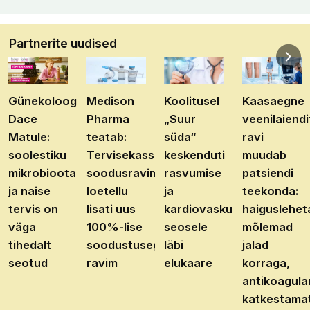
Partnerite uudised
Günekoloog
Medison
Koolitusel
Kaasaegne
Dace
Pharma
„Suur
veenilaiendi
Matule:
teatab:
süda“
ravi
soolestiku
Tervisekassa
keskenduti
muudab
mikrobioota
soodusravimite
rasvumise
patsiendi
ja naise
loetellu
ja
teekonda:
tervis on
lisati uus
kardiovaskulaarhaiguste
haiguslehet
väga
100%-lise
seosele
mõlemad
tihedalt
soodustusega
läbi
jalad
seotud
ravim
elukaare
korraga,
antikoagula
katkestama