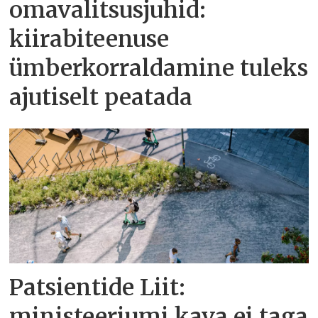
omavalitsusjuhid:
kiirabiteenuse
ümberkorraldamine tuleks
ajutiselt peatada
Patsientide Liit:
ministeeriumi kava ei taga