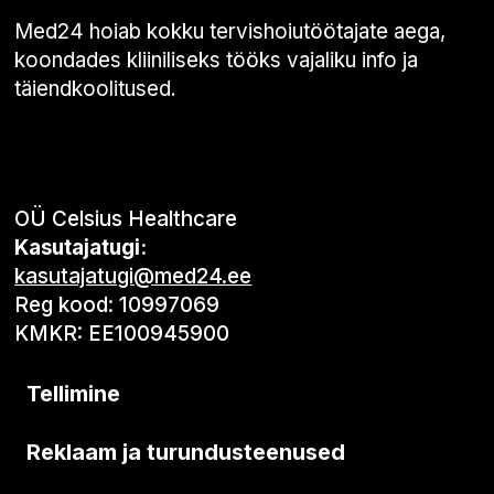
Med24 hoiab kokku tervishoiutöötajate aega,
koondades kliiniliseks tööks vajaliku info ja
täiendkoolitused.
OÜ Celsius Healthcare
Kasutajatugi:
kasutajatugi@med24.ee
Reg kood: 10997069
KMKR: EE100945900
Tellimine
Reklaam ja turundusteenused