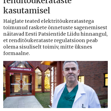
renditõukerataste
kasutamisel
Haiglate teated elektritõukeratastega
toimunud raskete õnnetuste sagenemisest
näitavad Eesti Patsientide Liidu hinnangul,
et renditõukerataste regulatsioon peab
olema sisuliselt toimiv, mitte üksnes
formaalne.