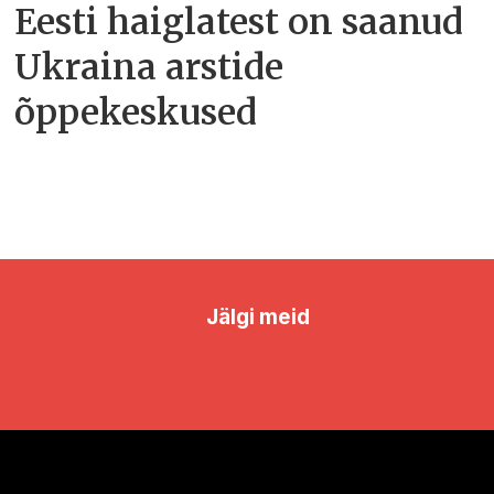
Eesti haiglatest on saanud
Ukraina arstide
õppekeskused
Jälgi meid