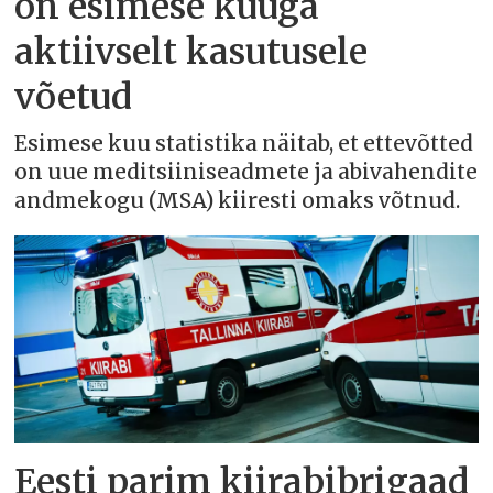
on esimese kuuga
aktiivselt kasutusele
võetud
Esimese kuu statistika näitab, et ettevõtted
on uue meditsiiniseadmete ja abivahendite
andmekogu (MSA) kiiresti omaks võtnud.
Eesti parim kiirabibrigaad