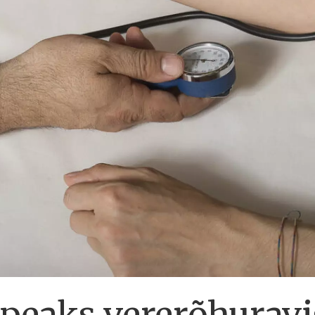
 peaks vererõhurav