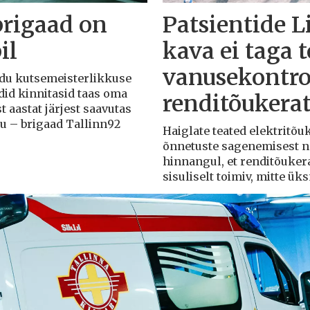
brigaad on
Patsientide L
il
kava ei taga 
vanusekontro
Liidu kutsemeisterlikkuse
adid kinnitasid taas oma
renditõukera
t aastat järjest saavutas
du – brigaad Tallinn92
Haiglate teated elektritõ
õnnetuste sagenemisest näi
hinnangul, et renditõuker
sisuliselt toimiv, mitte ü