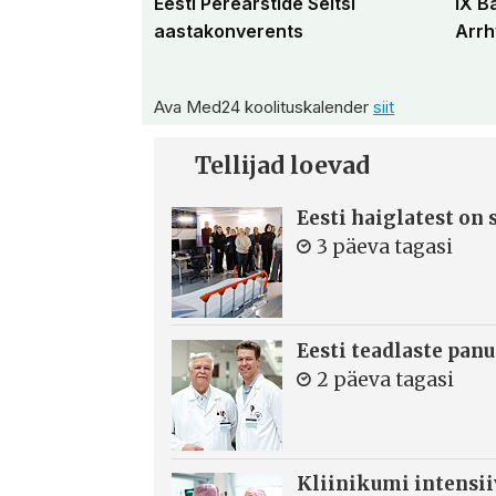
Eesti Perearstide Seltsi
IX B
aastakonverents
Arrh
Ava Med24 koolituskalender
siit
Tellijad loevad
Eesti haiglatest on
3 päeva tagasi
Eesti teadlaste panu
2 päeva tagasi
Kliinikumi intensi