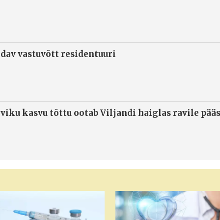
ndav vastuvõtt residentuuri
viku kasvu tõttu ootab Viljandi haiglas ravile pää