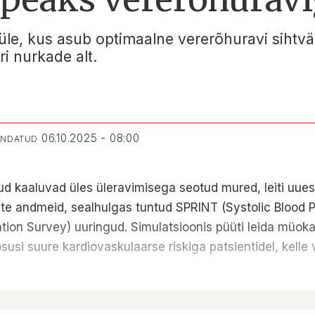
e üle, kus asub optimaalne vererõhuravi sihtv
i nurkade alt.
06.10.2025 - 08:00
UENDATUD
 kaaluvad üles üleravimisega seotud mured, leiti uues
te andmeid, sealhulgas tuntud SPRINT (Systolic Blood P
ion Survey) uuringud. Simulatsioonis püüti leida müokard
i suure kardiovaskulaarse riskiga patsientidel, kelle v