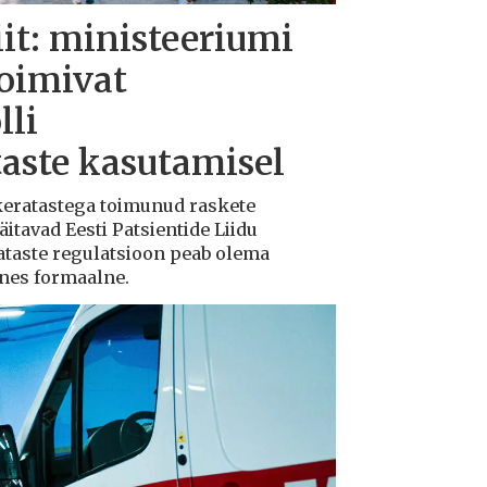
iit: ministeeriumi
toimivat
lli
taste kasutamisel
ukeratastega toimunud raskete
tavad Eesti Patsientide Liidu
ataste regulatsioon peab olema
ksnes formaalne.