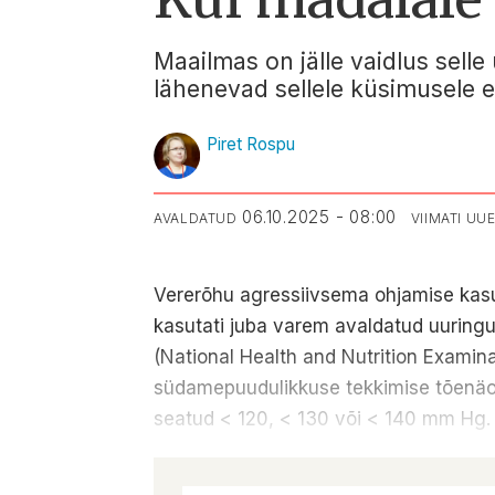
Maailmas on jälle vaidlus sell
lähenevad sellele küsimusele er
Piret Rospu
06.10.2025 - 08:00
AVALDATUD
VIIMATI U
Vererõhu agressiivsema ohjamise kasud
kasutati juba varem avaldatud uuringu
(National Health and Nutrition Examinat
südamepuudulikkuse tekkimise tõenäosus
seatud < 120, < 130 või < 140 mm Hg.