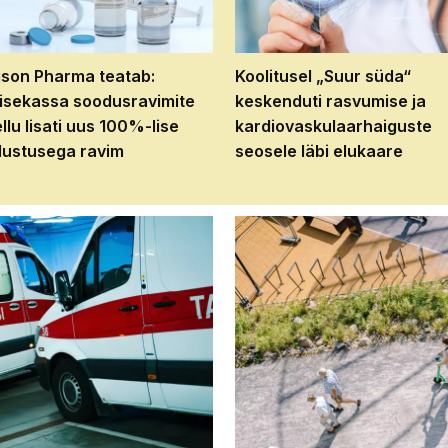
son Pharma teatab:
Koolitusel „Suur süda“
isekassa soodusravimite
keskenduti rasvumise ja
ellu lisati uus 100%-lise
kardiovaskulaarhaiguste
ustusega ravim
seosele läbi elukaare