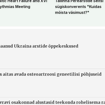
altic Heart Failure and XVI
Tallinna Perearstide Seltsi
ythmias Meeting
sügiskonverents "Kuidas
mõista väsimust?"
 saanud Ukraina arstide õppekeskused
s aitas avada osteoartroosi geneetilisi põhjuseid
ivravi osakonnad alustasid teekonda rohelisema 