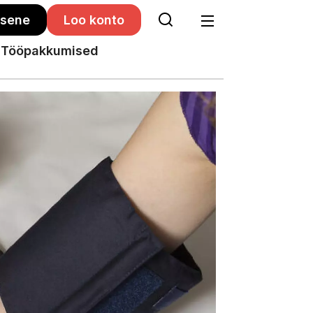
isene
Loo konto
Tööpakkumised