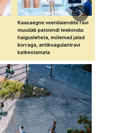
Kaasaegne veenilaiendite ravi
Veebiseminar:
muudab patsiendi teekonda:
patsiendi neere
haigusleheta, mõlemad jalad
tema tulevikku
korraga, antikoagulantravi
katkestamata