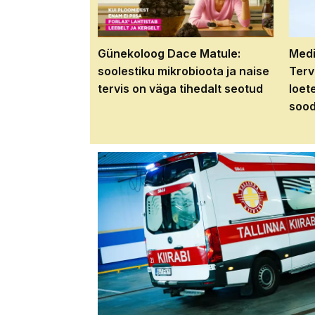
Günekoloog Dace Matule:
Medi
soolestiku mikrobioota ja naise
Terv
tervis on väga tihedalt seotud
loet
sood