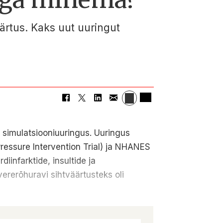
äärtus. Kaks uut uuringut
 simulatsiooniuuringus. Uuringus
ressure Intervention Trial) ja NHANES
iinfarktide, insultide ja
ererõhuravi sihtväärtusteks oli