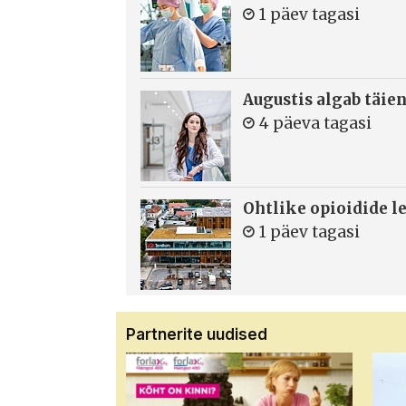
1 päev tagasi
Augustis algab täie
4 päeva tagasi
Ohtlike opioidide le
1 päev tagasi
Partnerite uudised