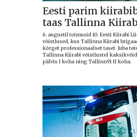
Eesti parim kiirabi
taas Tallinna Kiirab
6. augustil toimusid 10. Eesti Kiirabi 
võistlused, kus Tallinna Kiirabi briga
kõrget professionaalset taset. Juba teis
Tallinna Kiirabi võistlustel kaksikvõi
pälvis I koha ning Tallinn91 II koha.