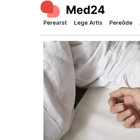
Perearst
Lege Artis
Pereõde