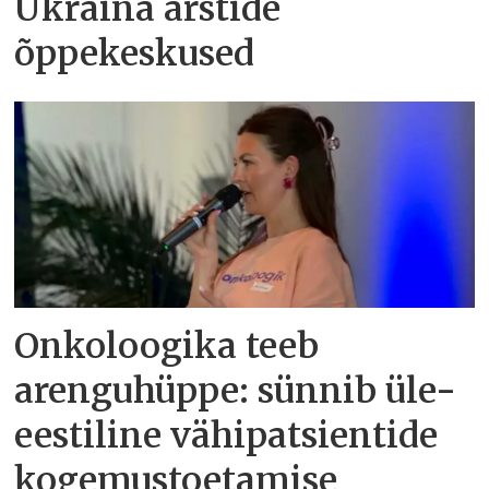
Ukraina arstide
õppekeskused
Onkoloogika teeb
arenguhüppe: sünnib üle-
eestiline vähipatsientide
kogemustoetamise