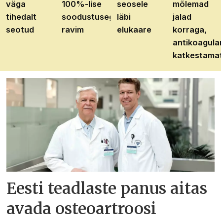
väga
100%-lise
seosele
mõlemad
tihedalt
soodustusega
läbi
jalad
seotud
ravim
elukaare
korraga,
antikoagula
katkestama
Eesti teadlaste panus aitas
avada osteoartroosi