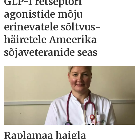
GLP-1 retseptori
agonistide mõju
erinevatele sõltvus­
häiretele Ameerika
sõjaveteranide seas
Raplamaa haigla