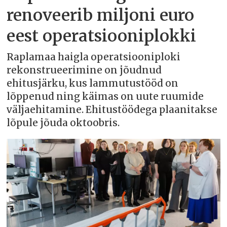
renoveerib miljoni euro
eest operatsiooniplokki
Raplamaa haigla operatsiooniploki
rekonstrueerimine on jõudnud
ehitusjärku, kus lammutustööd on
lõppenud ning käimas on uute ruumide
väljaehitamine. Ehitustöödega plaanitakse
lõpule jõuda oktoobris.