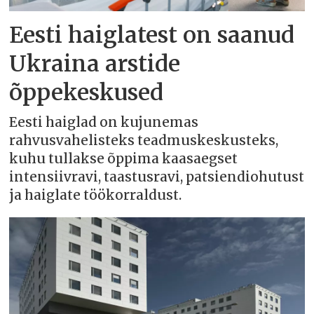
Eesti haiglatest on saanud
Ukraina arstide
õppekeskused
Eesti haiglad on kujunemas
rahvusvahelisteks teadmuskeskusteks,
kuhu tullakse õppima kaasaegset
intensiivravi, taastusravi, patsiendiohutust
ja haiglate töökorraldust.