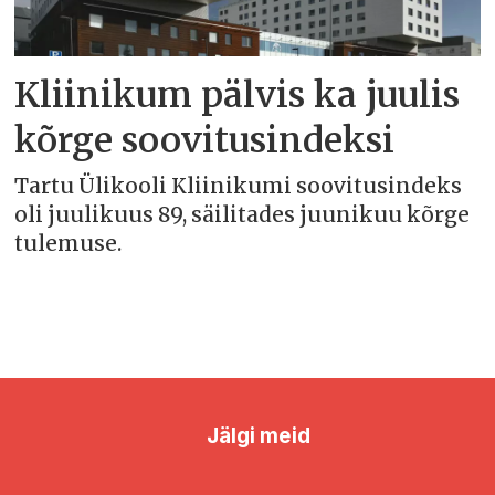
Kliinikum pälvis ka juulis
kõrge soovitusindeksi
Tartu Ülikooli Kliinikumi soovitusindeks
oli juulikuus 89, säilitades juunikuu kõrge
tulemuse.
Jälgi meid