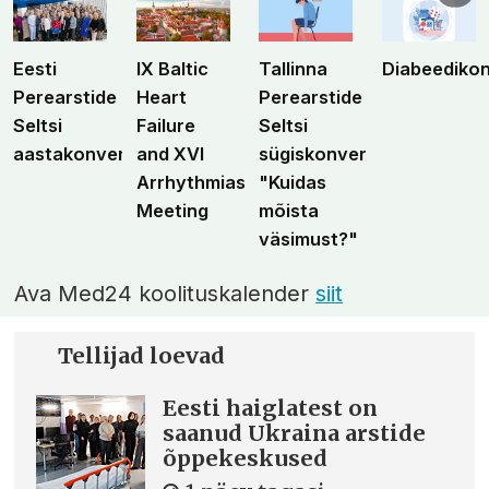
Eesti
IX Baltic
Tallinna
Diabeediko
Perearstide
Heart
Perearstide
Seltsi
Failure
Seltsi
aastakonverents
and XVI
sügiskonverents
Arrhythmias
"Kuidas
Meeting
mõista
väsimust?"
Ava Med24 koolituskalender
siit
Tellijad loevad
Eesti haiglatest on
saanud Ukraina arstide
õppekeskused