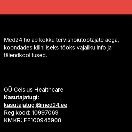
Med24 hoiab kokku tervishoiutöötajate aega,
koondades kliiniliseks tööks vajaliku info ja
täiendkoolitused.
OÜ Celsius Healthcare
Kasutajatugi:
kasutajatugi@med24.ee
Reg kood: 10997069
KMKR: EE100945900