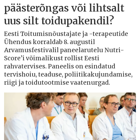
päästerõngas või lihtsalt
uus silt toidupakendil?
Eesti Toitumisnõustajate ja -terapeutide
Ühendus korraldab 8. augustil
Arvamusfestivalil paneelarutelu Nutri-
Score’i võimalikust rollist Eesti
rahvatervises. Paneelis on esindatud
tervishoiu, teaduse, poliitikakujundamise,
riigi ja toidutootmise vaatenurgad.