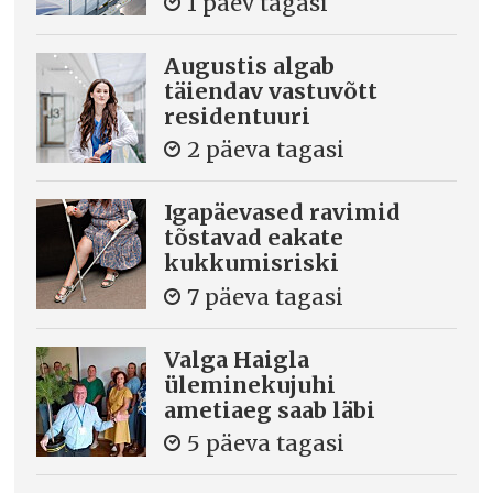
1 päev tagasi
Augustis algab
täiendav vastuvõtt
residentuuri
2 päeva tagasi
Igapäevased ravimid
tõstavad eakate
kukkumisriski
7 päeva tagasi
Valga Haigla
üleminekujuhi
ametiaeg saab läbi
5 päeva tagasi