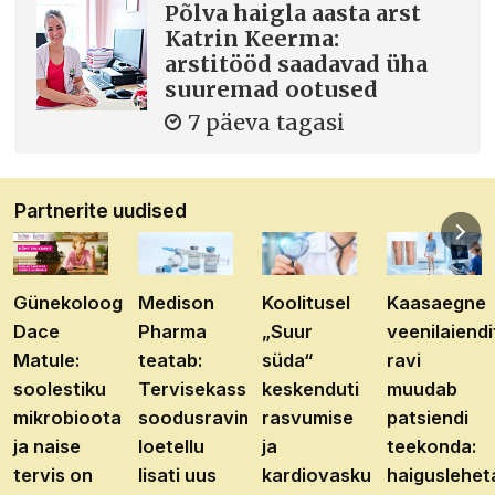
Põlva haigla aasta arst
Katrin Keerma:
arstitööd saadavad üha
suuremad ootused
7 päeva tagasi
Partnerite uudised
Günekoloog
Medison
Koolitusel
Kaasaegne
Dace
Pharma
„Suur
veenilaiendi
Matule:
teatab:
süda“
ravi
soolestiku
Tervisekassa
keskenduti
muudab
mikrobioota
soodusravimite
rasvumise
patsiendi
ja naise
loetellu
ja
teekonda:
tervis on
lisati uus
kardiovaskulaarhaiguste
haiguslehet