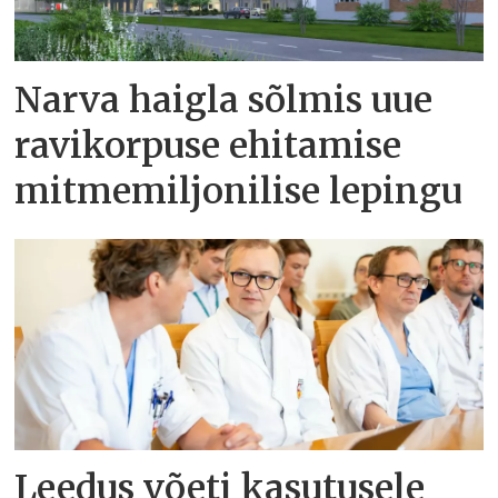
Narva haigla sõlmis uue
ravikorpuse ehitamise
mitmemiljonilise lepingu
Leedus võeti kasutusele