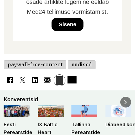
osade artiklite lugemine eeldab
Med24 tellimuse vormistamist.
Sisene
paywall-free-content
uudised
Konverentsid
Eesti
IX Baltic
Tallinna
Diabeediko
Perearstide
Heart
Perearstide