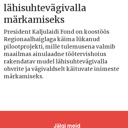
lähisuhtevägivalla
märkamiseks
President Kaljulaidi Fond on koostöös
Regionaalhaiglaga käima lükanud
pilootprojekti, mille tulemusena valmib
maailmas ainulaadne töötervishoius
rakendatav mudel lähisuhtevägivalla
ohvrite ja vägivaldselt käituvate inimeste
märkamiseks.
Jälgi meid