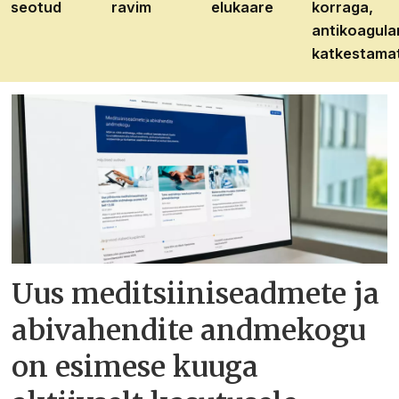
seotud
ravim
elukaare
korraga,
antikoagula
katkestama
Uus meditsiiniseadmete ja
abivahendite andmekogu
on esimese kuuga