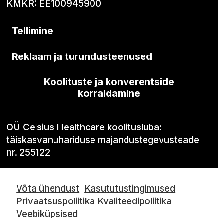
KMKR: EE100945900
Tellimine
Reklaam ja turundusteenused
Koolituste ja konverentside
korraldamine
OÜ Celsius Healthcare koolitusluba:
täiskasvanuhariduse majandustegevusteade
nr. 255122
Võta ühendust
Kasututustingimused
Privaatsuspoliitika
Kvaliteedipoliitika
Veebiküpsised