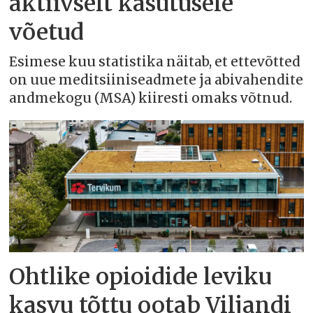
aktiivselt kasutusele
võetud
Esimese kuu statistika näitab, et ettevõtted
on uue meditsiiniseadmete ja abivahendite
andmekogu (MSA) kiiresti omaks võtnud.
Ohtlike opioidide leviku
kasvu tõttu ootab Viljandi