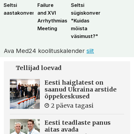
Seltsi
Failure
Seltsi
aastakonverents
and XVI
sügiskonverents
Arrhythmias
"Kuidas
Meeting
mõista
väsimust?"
Ava Med24 koolituskalender
siit
Tellijad loevad
Eesti haiglatest on
saanud Ukraina arstide
õppekeskused
2 päeva tagasi
Eesti teadlaste panus
aitas avada