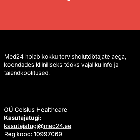
Med24 hoiab kokku tervishoiutöötajate aega,
koondades kliiniliseks tööks vajaliku info ja
täiendkoolitused.
OÜ Celsius Healthcare
Kasutajatugi:
kasutajatugi@med24.ee
Reg kood: 10997069