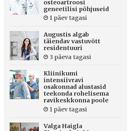
osteoartroosi
geneetilisi põhjuseid
1 päev tagasi
Augustis algab
täiendav vastuvõtt
residentuuri
3 päeva tagasi
Kliinikumi
intensiivravi
osakonnad alustasid
teekonda rohelisema
ravikeskkonna poole
1 päev tagasi
Valga Haigla