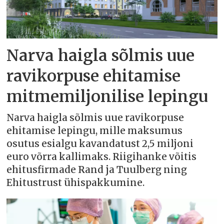
Narva haigla sõlmis uue
ravikorpuse ehitamise
mitmemiljonilise lepingu
Narva haigla sõlmis uue ravikorpuse
ehitamise lepingu, mille maksumus
osutus esialgu kavandatust 2,5 miljoni
euro võrra kallimaks. Riigihanke võitis
ehitusfirmade Rand ja Tuulberg ning
Ehitustrust ühispakkumine.