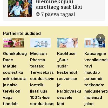
üleminekujuhi
ametiaeg saab läbi
7 päeva tagasi
Partnerite uudised
Günekoloog
Medison
Koolitusel
Kaasaegne
Dace
Pharma
„Suur
veenilaiendi
Matule:
teatab:
süda“
ravi
soolestiku
Tervisekassa
keskenduti
muudab
mikrobioota
soodusravimite
rasvumise
patsiendi
ja naise
loetellu
ja
teekonda:
tervis on
lisati uus
kardiovaskulaarhaiguste
haiguslehet
väga
100%-lise
seosele
mõlemad
tihedalt
soodustusega
läbi
jalad