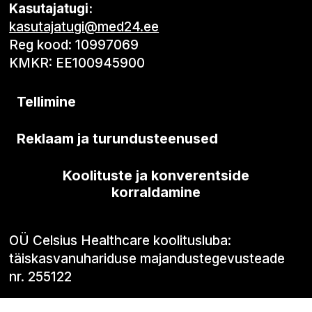
Kasutajatugi:
kasutajatugi@med24.ee
Reg kood: 10997069
KMKR: EE100945900
Tellimine
Reklaam ja turundusteenused
Koolituste ja konverentside
korraldamine
OÜ Celsius Healthcare koolitusluba:
täiskasvanuhariduse majandustegevusteade
nr. 255122