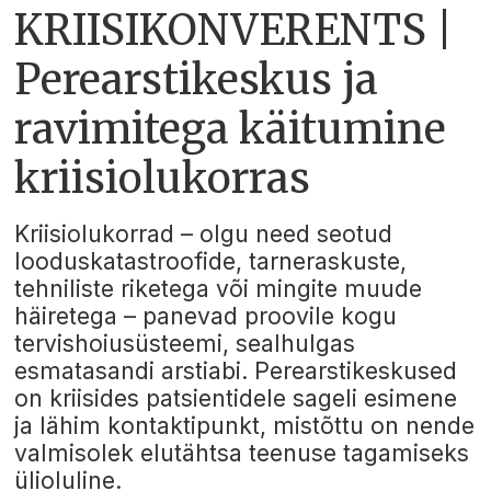
KRIISIKONVERENTS |
Perearstikeskus ja
ravimitega käitumine
kriisiolukorras
Kriisiolukorrad – olgu need seotud
looduskatastroofide, tarneraskuste,
tehniliste riketega või mingite muude
häiretega – panevad proovile kogu
tervishoiusüsteemi, sealhulgas
esmatasandi arstiabi. Perearstikeskused
on kriisides patsientidele sageli esimene
ja lähim kontaktipunkt, mistõttu on nende
valmisolek elutähtsa teenuse tagamiseks
ülioluline.