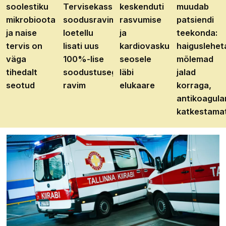
soolestiku
Tervisekassa
keskenduti
muudab
mikrobioota
soodusravimite
rasvumise
patsiendi
ja naise
loetellu
ja
teekonda:
tervis on
lisati uus
kardiovaskulaarhaiguste
haiguslehet
väga
100%-lise
seosele
mõlemad
tihedalt
soodustusega
läbi
jalad
seotud
ravim
elukaare
korraga,
antikoagula
katkestama