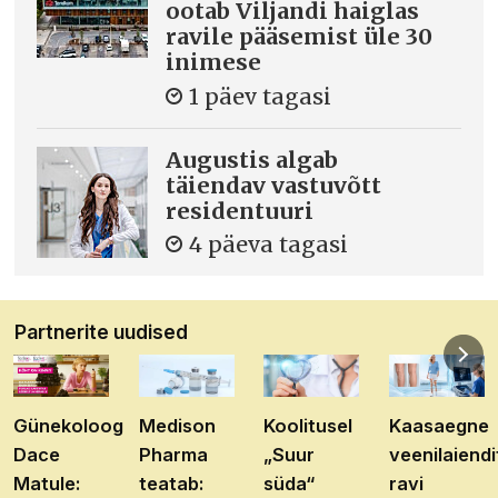
ootab Viljandi haiglas
ravile pääsemist üle 30
inimese
1 päev tagasi
Augustis algab
täiendav vastuvõtt
residentuuri
4 päeva tagasi
Partnerite uudised
Günekoloog
Medison
Koolitusel
Kaasaegne
Dace
Pharma
„Suur
veenilaiendi
Matule:
teatab:
süda“
ravi