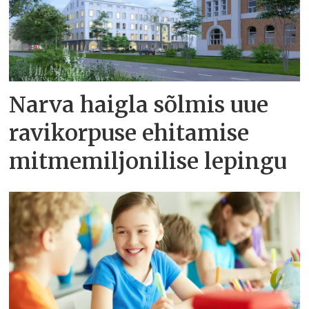
Narva haigla sõlmis uue
ravikorpuse ehitamise
mitmemiljonilise lepingu