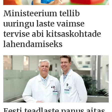
Ministeerium tellib
uuringu laste vaimse
tervise abi kitsaskohtade
lahendamiseks
Eesti teadlaste panus aitas