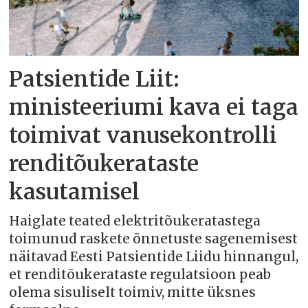
Patsientide Liit:
ministeeriumi kava ei taga
toimivat vanusekontrolli
renditõukerataste
kasutamisel
Haiglate teated elektritõukeratastega
toimunud raskete õnnetuste sagenemisest
näitavad Eesti Patsientide Liidu hinnangul,
et renditõukerataste regulatsioon peab
olema sisuliselt toimiv, mitte üksnes