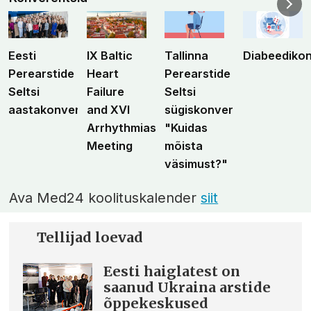
Eesti
IX Baltic
Tallinna
Diabeediko
Perearstide
Heart
Perearstide
Seltsi
Failure
Seltsi
aastakonverents
and XVI
sügiskonverents
Arrhythmias
"Kuidas
Meeting
mõista
väsimust?"
Ava Med24 koolituskalender
siit
Tellijad loevad
Eesti haiglatest on
saanud Ukraina arstide
õppekeskused