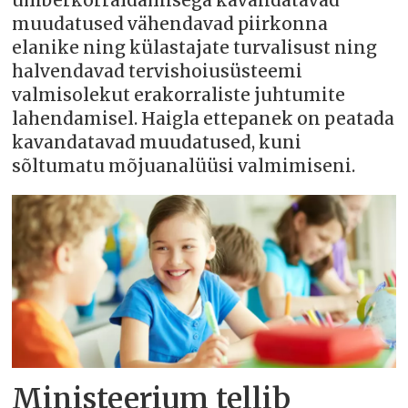
ümberkorraldamisega kavandatavad
muudatused vähendavad piirkonna
elanike ning külastajate turvalisust ning
halvendavad tervishoiusüsteemi
valmisolekut erakorraliste juhtumite
lahendamisel. Haigla ettepanek on peatada
kavandatavad muudatused, kuni
sõltumatu mõjuanalüüsi valmimiseni.
Ministeerium tellib