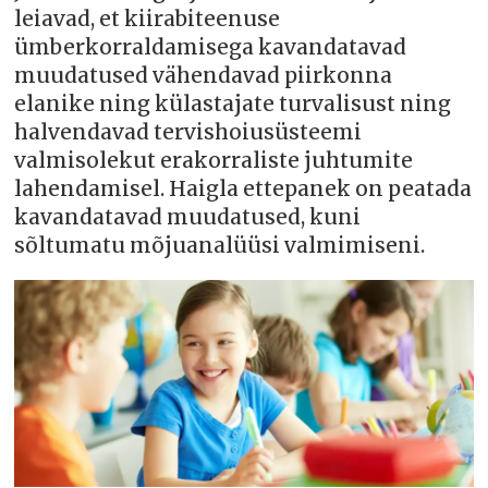
leiavad, et kiirabiteenuse
ümberkorraldamisega kavandatavad
muudatused vähendavad piirkonna
elanike ning külastajate turvalisust ning
halvendavad tervishoiusüsteemi
valmisolekut erakorraliste juhtumite
lahendamisel. Haigla ettepanek on peatada
kavandatavad muudatused, kuni
sõltumatu mõjuanalüüsi valmimiseni.