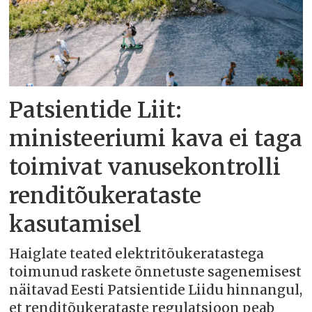
Patsientide Liit:
ministeeriumi kava ei taga
toimivat vanusekontrolli
renditõukerataste
kasutamisel
Haiglate teated elektritõukeratastega
toimunud raskete õnnetuste sagenemisest
näitavad Eesti Patsientide Liidu hinnangul,
et renditõukerataste regulatsioon peab