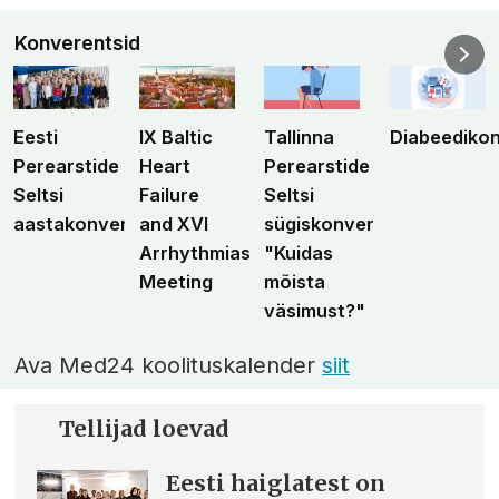
Konverentsid
Eesti
IX Baltic
Tallinna
Diabeediko
Perearstide
Heart
Perearstide
Seltsi
Failure
Seltsi
aastakonverents
and XVI
sügiskonverents
Arrhythmias
"Kuidas
Meeting
mõista
väsimust?"
Ava Med24 koolituskalender
siit
Tellijad loevad
Eesti haiglatest on