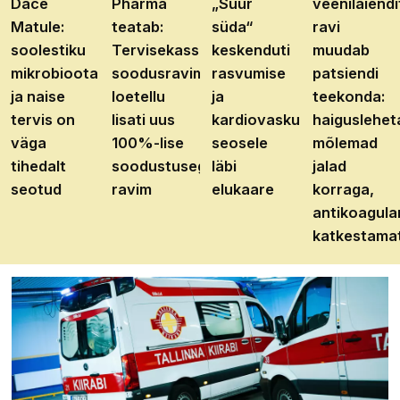
Dace
Pharma
„Suur
veenilaiendi
Matule:
teatab:
süda“
ravi
soolestiku
Tervisekassa
keskenduti
muudab
mikrobioota
soodusravimite
rasvumise
patsiendi
ja naise
loetellu
ja
teekonda:
tervis on
lisati uus
kardiovaskulaarhaiguste
haiguslehet
väga
100%-lise
seosele
mõlemad
tihedalt
soodustusega
läbi
jalad
seotud
ravim
elukaare
korraga,
antikoagula
katkestama