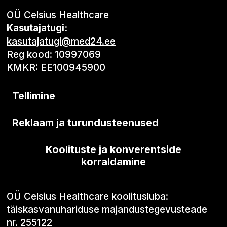
OÜ Celsius Healthcare
Kasutajatugi:
kasutajatugi@med24.ee
Reg kood: 10997069
KMKR: EE100945900
Tellimine
Reklaam ja turundusteenused
Koolituste ja konverentside
korraldamine
OÜ Celsius Healthcare koolitusluba:
täiskasvanuhariduse majandustegevusteade
nr. 255122