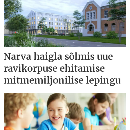
Narva haigla sõlmis uue
ravikorpuse ehitamise
mitmemiljonilise lepingu