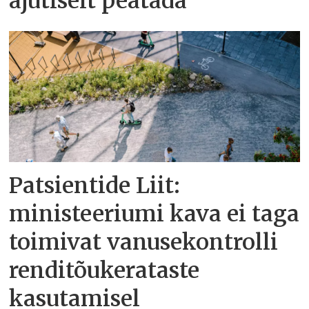
ajutiselt peatada
Patsientide Liit:
ministeeriumi kava ei taga
toimivat vanusekontrolli
renditõukerataste
kasutamisel