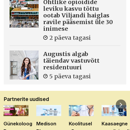
Ohtlike opioidide
leviku kasvu tõttu
ootab Viljandi haiglas
ravile pääsemist üle 30
inimese
2 päeva tagasi
Augustis algab
täiendav vastuvõtt
residentuuri
5 päeva tagasi
Partnerite uudised
Günekoloog
Medison
Koolitusel
Kaasaegne