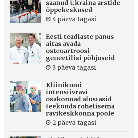
saanud Ukraina arstide
õppekeskused
4 päeva tagasi
Eesti teadlaste panus
aitas avada
osteoartroosi
geneetilisi põhjuseid
3 päeva tagasi
Kliinikumi
intensiivravi
osakonnad alustasid
teekonda rohelisema
ravikeskkonna poole
2 päeva tagasi