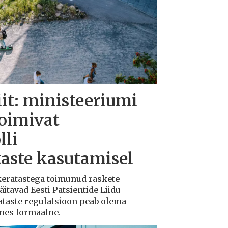
iit: ministeeriumi
toimivat
lli
taste kasutamisel
ukeratastega toimunud raskete
tavad Eesti Patsientide Liidu
ataste regulatsioon peab olema
ksnes formaalne.