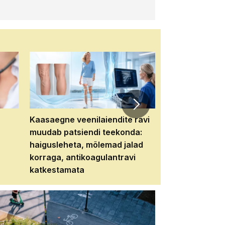
Kaasaegne veenilaiendite ravi
Veebiseminar:
muudab patsiendi teekonda:
patsiendi neere
haigusleheta, mõlemad jalad
tema tulevikku
korraga, antikoagulantravi
katkestamata