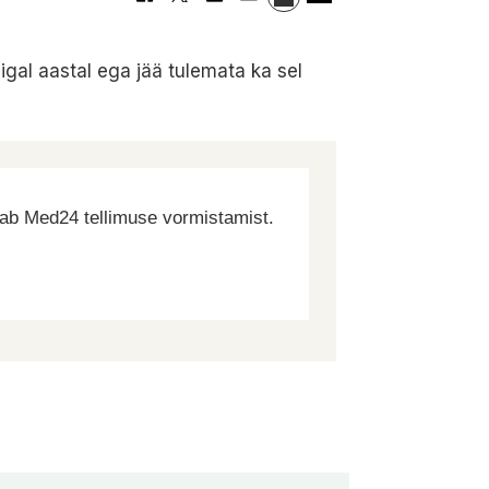
igal aastal ega jää tulemata ka sel
dab Med24 tellimuse vormistamist.