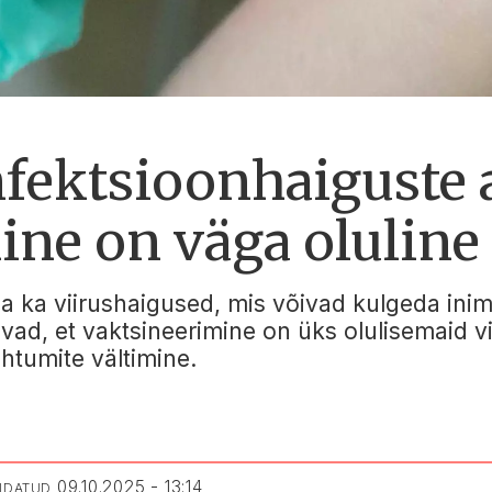
fektsioonhaiguste a
ine on väga oluline
a ka viirushaigused, mis võivad kulgeda inim
avad, et vaktsineerimine on üks olulisemaid vi
tumite vältimine.
09.10.2025 - 13:14
ENDATUD