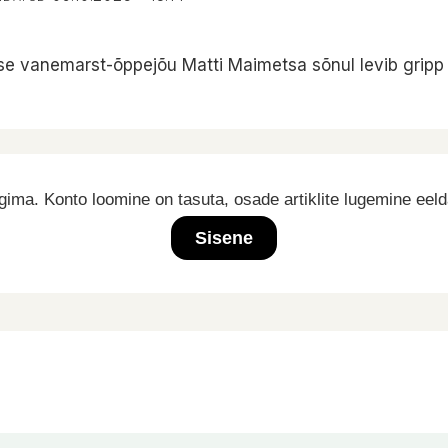
stuse vanemarst-õppejõu Matti Maimetsa sõnul levib gripp 
ima. Konto loomine on tasuta, osade artiklite lugemine eel
Sisene