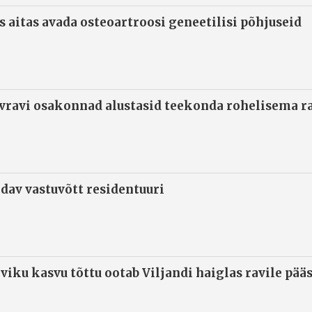
s aitas avada osteoartroosi geneetilisi põhjuseid
ivravi osakonnad alustasid teekonda rohelisema 
ndav vastuvõtt residentuuri
viku kasvu tõttu ootab Viljandi haiglas ravile pää