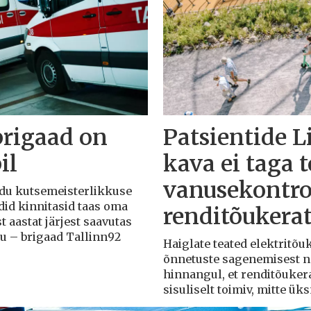
brigaad on
Patsientide L
il
kava ei taga 
vanusekontro
Liidu kutsemeisterlikkuse
adid kinnitasid taas oma
renditõukera
t aastat järjest saavutas
du – brigaad Tallinn92
Haiglate teated elektritõ
õnnetuste sagenemisest näi
hinnangul, et renditõuker
sisuliselt toimiv, mitte ü