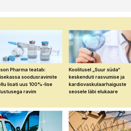
son Pharma teatab:
Koolitusel „Suur süda“
isekassa soodusravimite
keskenduti rasvumise ja
ellu lisati uus 100%-lise
kardiovaskulaarhaiguste
ustusega ravim
seosele läbi elukaare