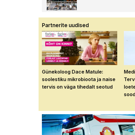
Partnerite uudised
Günekoloog Dace Matule:
Medi
soolestiku mikrobioota ja naise
Terv
tervis on väga tihedalt seotud
loet
sood