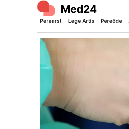
Perearst
Lege Artis
Pereõde