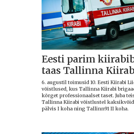
Eesti parim kiirabi
taas Tallinna Kiirab
6. augustil toimusid 10. Eesti Kiirabi 
võistlused, kus Tallinna Kiirabi briga
kõrget professionaalset taset. Juba teis
Tallinna Kiirabi võistlustel kaksikvõi
pälvis I koha ning Tallinn91 II koha.