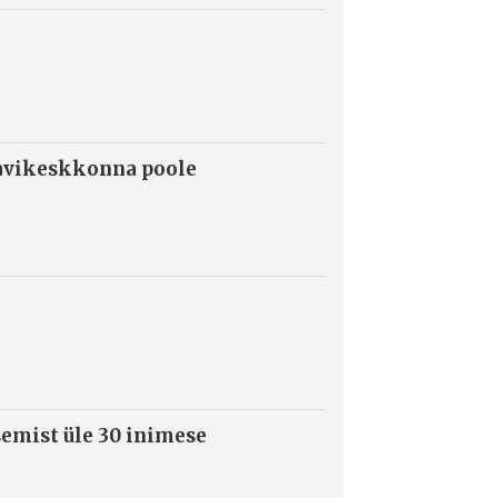
ravikeskkonna poole
semist üle 30 inimese