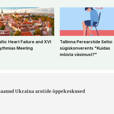
altic Heart Failure and XVI
Tallinna Perearstide Seltsi
ythmias Meeting
sügiskonverents "Kuidas
mõista väsimust?"
 saanud Ukraina arstide õppekeskused