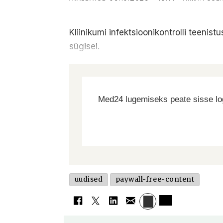
Kliinikumi infektsioonikontrolli teeni
sügisel.
Med24 lugemiseks peate sisse log
uudised
paywall-free-content