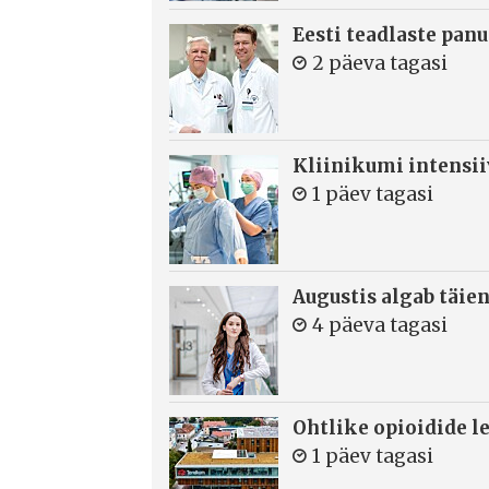
Eesti teadlaste panu
2 päeva tagasi
Kliinikumi intensi
1 päev tagasi
Augustis algab täie
4 päeva tagasi
Ohtlike opioidide le
1 päev tagasi