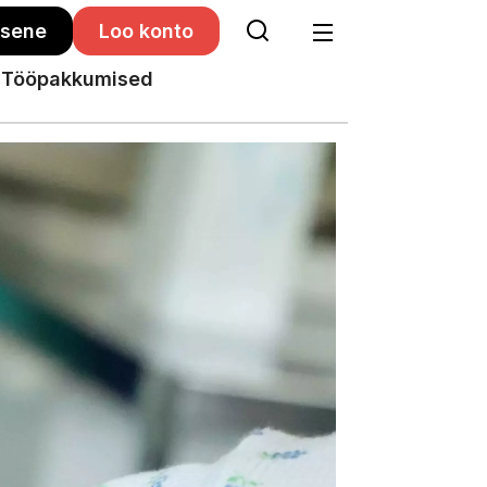
isene
Loo konto
Tööpakkumised