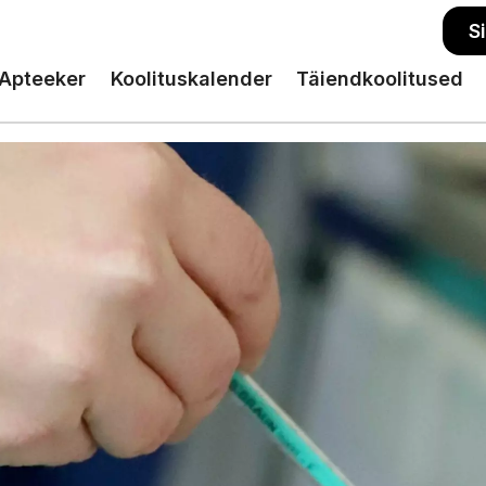
S
Apteeker
Koolituskalender
Täiendkoolitused