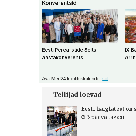
Konverentsid
Eesti Perearstide Seltsi
IX B
aastakonverents
Arrh
Ava Med24 koolituskalender
siit
Tellijad loevad
Eesti haiglatest on
3 päeva tagasi