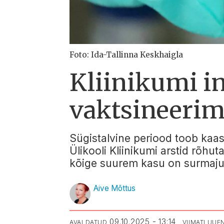
Foto: Ida-Tallinna Keskhaigla
Kliinikumi in
vaktsineerim
Sügistalvine periood toob kaas
Ülikooli Kliinikumi arstid rõhut
kõige suurem kasu on surmajuh
Aive Mõttus
09.10.2025 - 13:14
AVALDATUD
VIIMATI UU