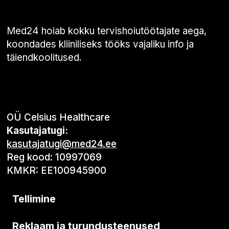
Med24 hoiab kokku tervishoiutöötajate aega,
koondades kliiniliseks tööks vajaliku info ja
täiendkoolitused.
OÜ Celsius Healthcare
Kasutajatugi:
kasutajatugi@med24.ee
Reg kood: 10997069
KMKR: EE100945900
Tellimine
Reklaam ja turundusteenused