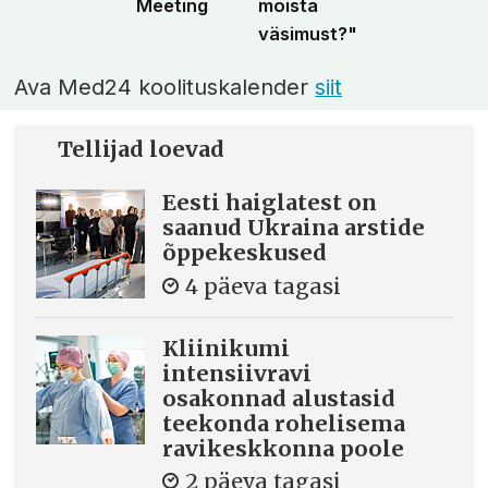
Meeting
mõista
väsimust?"
Ava Med24 koolituskalender
siit
Tellijad loevad
Eesti haiglatest on
saanud Ukraina arstide
õppekeskused
4 päeva tagasi
Kliinikumi
intensiivravi
osakonnad alustasid
teekonda rohelisema
ravikeskkonna poole
2 päeva tagasi