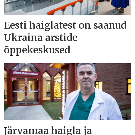
Eesti haiglatest on saanud
Ukraina arstide
õppekeskused
Järvamaa haigla ja