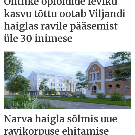
Ohtlike opioidide leviku
kasvu tõttu ootab Viljandi
haiglas ravile pääsemist
üle 30 inimese
Narva haigla sõlmis uue
ravikorpuse ehitamise