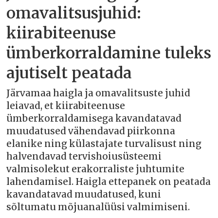
omavalitsusjuhid:
kiirabiteenuse
ümberkorraldamine tuleks
ajutiselt peatada
Järvamaa haigla ja omavalitsuste juhid
leiavad, et kiirabiteenuse
ümberkorraldamisega kavandatavad
muudatused vähendavad piirkonna
elanike ning külastajate turvalisust ning
halvendavad tervishoiusüsteemi
valmisolekut erakorraliste juhtumite
lahendamisel. Haigla ettepanek on peatada
kavandatavad muudatused, kuni
sõltumatu mõjuanalüüsi valmimiseni.