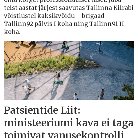
teist aastat järjest saavutas Tallinna Kiirabi
võistlustel kaksikvõidu – brigaad
Tallinn92 pälvis I koha ning Tallinn91 II
koha.
Patsientide Liit:
ministeeriumi kava ei taga
toimivat vanusekontrolli