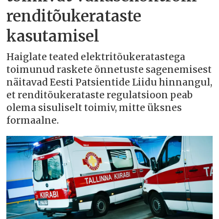
renditõukerataste
kasutamisel
Haiglate teated elektritõukeratastega
toimunud raskete õnnetuste sagenemisest
näitavad Eesti Patsientide Liidu hinnangul,
et renditõukerataste regulatsioon peab
olema sisuliselt toimiv, mitte üksnes
formaalne.