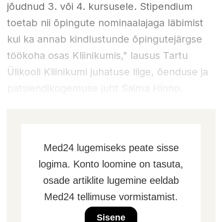
jõudnud 3. või 4. kursusele. Stipendium
toetab nii õpingute nominaalajaga läbimist
kui ka annab kindlustunde õpingutejärgse
töökoha osas Kliinikumis," lausus Tartu
Ülikooli Kliinikumi juhatuse liige, õenduse ja
patsiendikogemuse juht Saima Hinno.
Med24 lugemiseks peate sisse
logima. Konto loomine on tasuta,
osade artiklite lugemine eeldab
Med24 tellimuse vormistamist.
Sisene