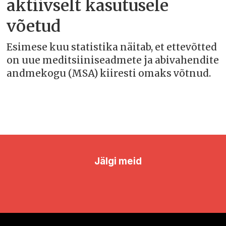
aktiivselt kasutusele
võetud
Esimese kuu statistika näitab, et ettevõtted
on uue meditsiiniseadmete ja abivahendite
andmekogu (MSA) kiiresti omaks võtnud.
Jälgi meid