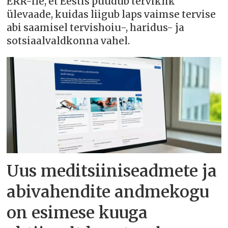
ERR-ile, et Eestis puudub terviklik
ülevaade, kuidas liigub laps vaimse tervise
abi saamisel tervishoiu-, haridus- ja
sotsiaalvaldkonna vahel.
Uus meditsiiniseadmete ja
abivahendite andmekogu
on esimese kuuga