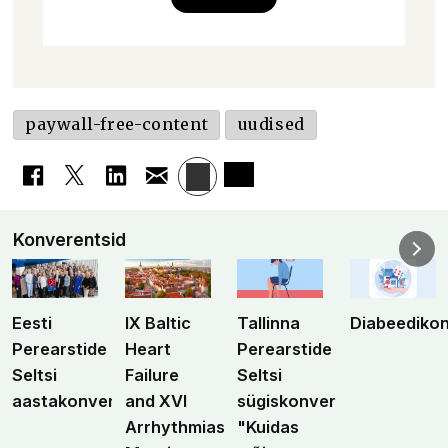
paywall-free-content
uudised
Konverentsid
Eesti
IX Baltic
Tallinna
Diabeediko
Perearstide
Heart
Perearstide
Seltsi
Failure
Seltsi
aastakonverents
and XVI
sügiskonverents
Arrhythmias
"Kuidas