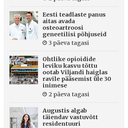
Eesti teadlaste panus
aitas avada
osteoartroosi
geneetilisi põhjuseid
3 päeva tagasi
Ohtlike opioidide
leviku kasvu tõttu
ootab Viljandi haiglas
ravile pääsemist üle 30
inimese
2 päeva tagasi
Augustis algab
täiendav vastuvõtt
residentuuri