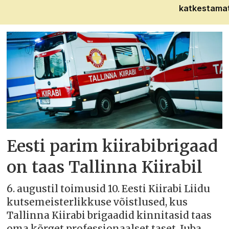
katkestama
Eesti parim kiirabibrigaad
on taas Tallinna Kiirabil
6. augustil toimusid 10. Eesti Kiirabi Liidu
kutsemeisterlikkuse võistlused, kus
Tallinna Kiirabi brigaadid kinnitasid taas
oma kõrget professionaalset taset. Juba