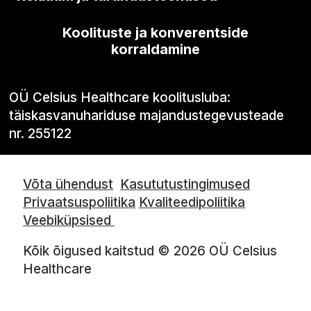
Koolituste ja konverentside
korraldamine
OÜ Celsius Healthcare koolitusluba:
täiskasvanuhariduse majandustegevusteade
nr. 255122
Võta ühendust
Kasututustingimused
Privaatsuspoliitika
Kvaliteedipoliitika
Veebiküpsised
Kõik õigused kaitstud © 2026 OÜ Celsius
Healthcare