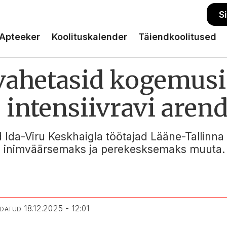
S
Apteeker
Koolituskalender
Täiendkoolitused
vahetasid kogemusi
 intensiivravi aren
 Ida-Viru Keskhaigla töötajad Lääne-Tallinna
vi inimväärsemaks ja perekesksemaks muuta.
18.12.2025 - 12:01
NDATUD