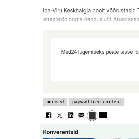
Ida-Viru Keskhaigla poolt võõrustasid 
anestesioloogia õendusjuht Anastassia
Med24 lugemiseks peate sisse log
uudised
paywall-free-content
Konverentsid