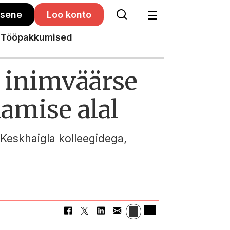
isene
Loo konto
Tööpakkumised
 inimväärse
damise alal
 Keskhaigla kolleegidega,