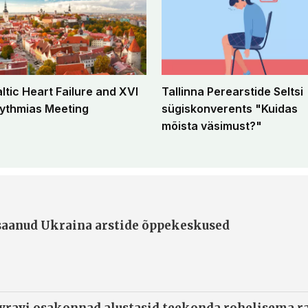
altic Heart Failure and XVI
Tallinna Perearstide Seltsi
ythmias Meeting
sügiskonverents "Kuidas
mõista väsimust?"
 saanud Ukraina arstide õppekeskused
ivravi osakonnad alustasid teekonda rohelisema 