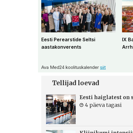
Eesti Perearstide Seltsi
IX B
aastakonverents
Arrh
Ava Med24 koolituskalender
siit
Tellijad loevad
Eesti haiglatest on
4 päeva tagasi
Kliinikumi intensi