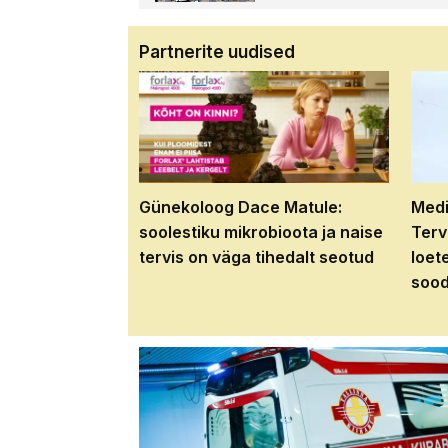
Partnerite uudised
Günekoloog Dace Matule:
Medi
soolestiku mikrobioota ja naise
Terv
tervis on väga tihedalt seotud
loet
sood