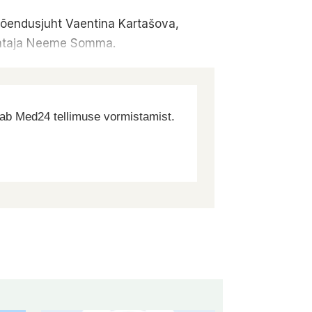
ku õendusjuht Vaentina Kartašova,
juhataja Neeme Somma.
dab Med24 tellimuse vormistamist.