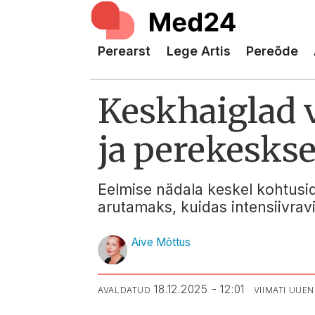
Perearst
Lege Artis
Pereõde
Keskhaiglad 
ja perekeskse
Eelmise nädala keskel kohtusid
arutamaks, kuidas intensiivra
Aive Mõttus
18.12.2025 - 12:01
AVALDATUD
VIIMATI UUE