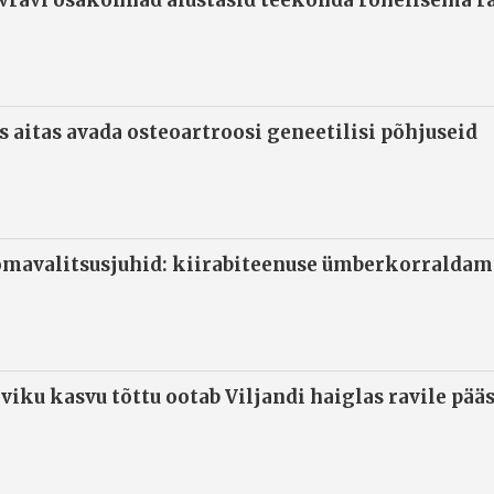
s aitas avada osteoartroosi geneetilisi põhjuseid
omavalitsusjuhid: kiirabiteenuse ümberkorraldami
viku kasvu tõttu ootab Viljandi haiglas ravile pää