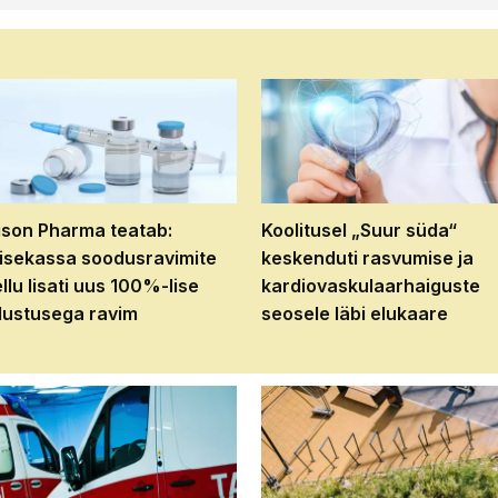
son Pharma teatab:
Koolitusel „Suur süda“
isekassa soodusravimite
keskenduti rasvumise ja
ellu lisati uus 100%-lise
kardiovaskulaarhaiguste
ustusega ravim
seosele läbi elukaare