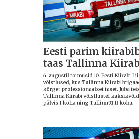
Eesti parim kiirabi
taas Tallinna Kiirab
6. augustil toimusid 10. Eesti Kiirabi 
võistlused, kus Tallinna Kiirabi briga
kõrget professionaalset taset. Juba teis
Tallinna Kiirabi võistlustel kaksikvõi
pälvis I koha ning Tallinn91 II koha.