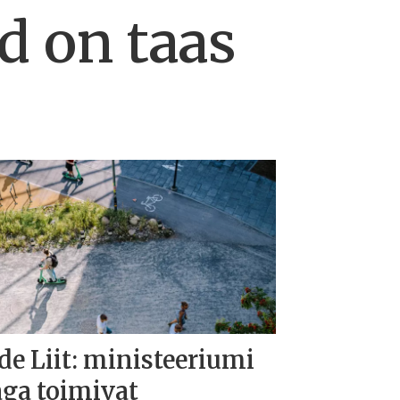
d on taas
de Liit: ministeeriumi
aga toimivat