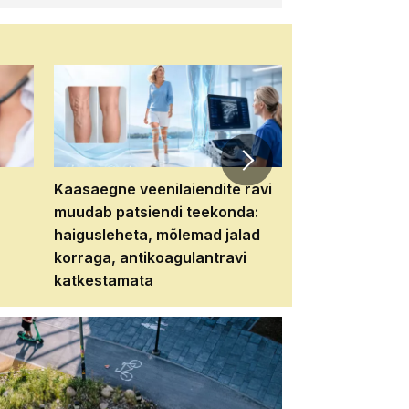
Kaasaegne veenilaiendite ravi
Veebiseminar:
muudab patsiendi teekonda:
patsiendi neere
haigusleheta, mõlemad jalad
tema tulevikku
korraga, antikoagulantravi
katkestamata