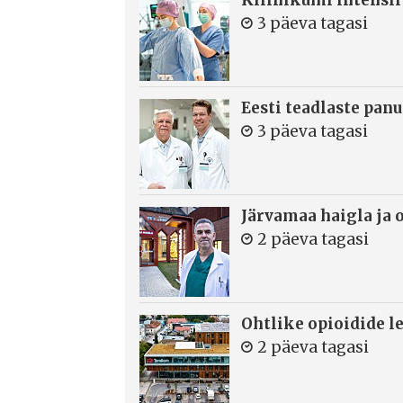
3 päeva tagasi
Eesti teadlaste panu
3 päeva tagasi
Järvamaa haigla ja 
2 päeva tagasi
Ohtlike opioidide le
2 päeva tagasi