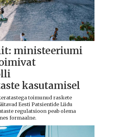
iit: ministeeriumi
toimivat
lli
taste kasutamisel
ukeratastega toimunud raskete
tavad Eesti Patsientide Liidu
ataste regulatsioon peab olema
ksnes formaalne.