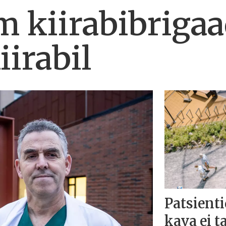
m kiirabibrigaa
iirabil
Patsienti
kava ei t