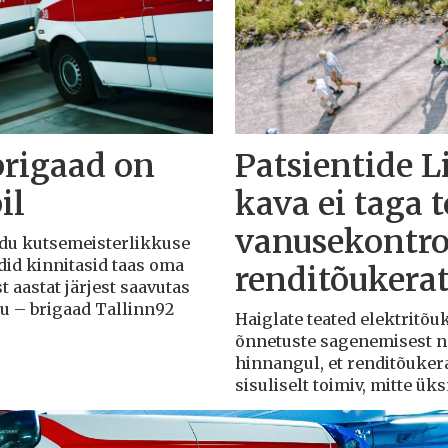
brigaad on
Patsientide L
il
kava ei taga 
vanusekontro
Liidu kutsemeisterlikkuse
adid kinnitasid taas oma
renditõukera
t aastat järjest saavutas
du – brigaad Tallinn92
Haiglate teated elektritõ
õnnetuste sagenemisest näi
hinnangul, et renditõuker
sisuliselt toimiv, mitte ü