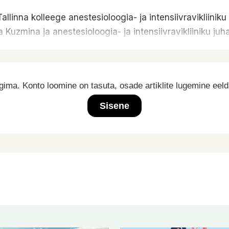
Tallinna kolleege anestesioloogia- ja intensiivravikliini
 Kuzmina ja anestesioloogia- ja intensiivravikliiniku 
ima. Konto loomine on tasuta, osade artiklite lugemine eel
Sisene