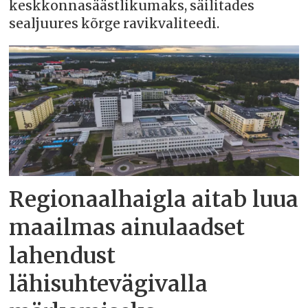
keskkonnasäästlikumaks, säilitades
sealjuures kõrge ravikvaliteedi.
Regionaalhaigla aitab luua
maailmas ainulaadset
lahendust
lähisuhtevägivalla