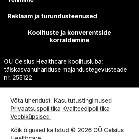
Reklaam ja turundusteenused
Koolituste ja konverentside
korraldamine
OÜ Celsius Healthcare koolitusluba:
täiskasvanuhariduse majandustegevusteade
nr. 255122
Võta ühendust
Kasututustingimused
Privaatsuspoliitika
Kvaliteedipoliitika
Veebiküpsised
Kõik õigused kaitstud © 2026 OÜ Celsius
Healthcare