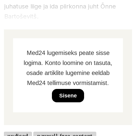
juhatuse liige ja ida piirkonna juht Õnne
Bartoševitš.
Med24 lugemiseks peate sisse
logima. Konto loomine on tasuta,
osade artiklite lugemine eeldab
Med24 tellimuse vormistamist.
Sisene