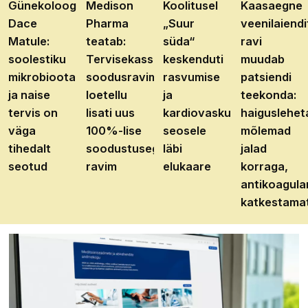
Günekoloog
Medison
Koolitusel
Kaasaegne
Dace
Pharma
„Suur
veenilaiendi
Matule:
teatab:
süda“
ravi
soolestiku
Tervisekassa
keskenduti
muudab
mikrobioota
soodusravimite
rasvumise
patsiendi
ja naise
loetellu
ja
teekonda:
tervis on
lisati uus
kardiovaskulaarhaiguste
haiguslehet
väga
100%-lise
seosele
mõlemad
tihedalt
soodustusega
läbi
jalad
seotud
ravim
elukaare
korraga,
antikoagula
katkestama