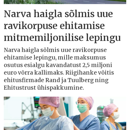
Narva haigla sõlmis uue
ravikorpuse ehitamise
mitmemiljonilise lepingu
Narva haigla sõlmis uue ravikorpuse
ehitamise lepingu, mille maksumus
osutus esialgu kavandatust 2,5 miljoni
euro võrra kallimaks. Riigihanke võitis
ehitusfirmade Rand ja Tuulberg ning
Ehitustrust ühispakkumine.