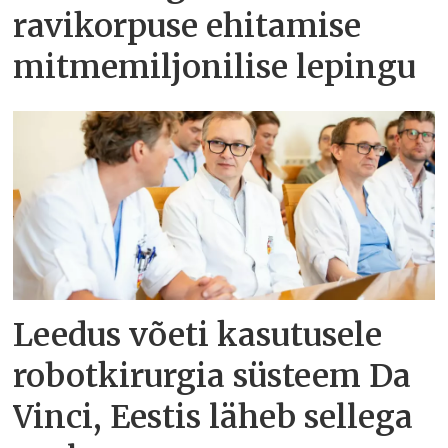
ravikorpuse ehitamise
mitmemiljonilise lepingu
Leedus võeti kasutusele
robotkirurgia süsteem Da
Vinci, Eestis läheb sellega