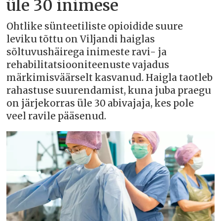
üle 30 inimese
Ohtlike sünteetiliste opioidide suure
leviku tõttu on Viljandi haiglas
sõltuvushäirega inimeste ravi- ja
rehabilitatsiooniteenuste vajadus
märkimisväärselt kasvanud. Haigla taotleb
rahastuse suurendamist, kuna juba praegu
on järjekorras üle 30 abivajaja, kes pole
veel ravile pääsenud.