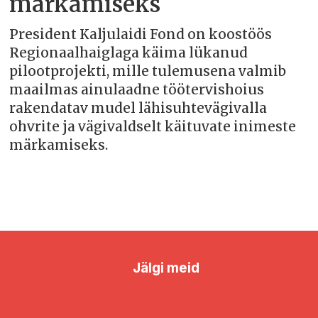
märkamiseks
President Kaljulaidi Fond on koostöös
Regionaalhaiglaga käima lükanud
pilootprojekti, mille tulemusena valmib
maailmas ainulaadne töötervishoius
rakendatav mudel lähisuhtevägivalla
ohvrite ja vägivaldselt käituvate inimeste
märkamiseks.
Jälgi meid