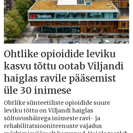
Ohtlike opioidide leviku
kasvu tõttu ootab Viljandi
haiglas ravile pääsemist
üle 30 inimese
Ohtlike sünteetiliste opioidide suure
leviku tõttu on Viljandi haiglas
sõltuvushäirega inimeste ravi- ja
rehabilitatsiooniteenuste vajadus