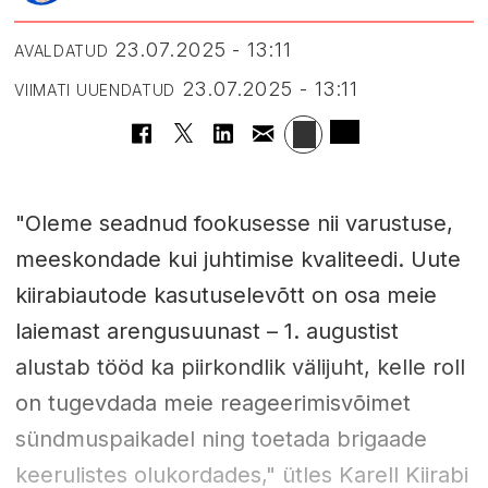
23.07.2025 - 13:11
AVALDATUD
23.07.2025 - 13:11
VIIMATI UUENDATUD
"Oleme seadnud fookusesse nii varustuse,
meeskondade kui juhtimise kvaliteedi. Uute
kiirabiautode kasutuselevõtt on osa meie
laiemast arengusuunast – 1. augustist
alustab tööd ka piirkondlik välijuht, kelle roll
on tugevdada meie reageerimisvõimet
sündmuspaikadel ning toetada brigaade
keerulistes olukordades," ütles Karell Kiirabi