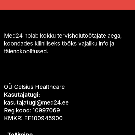
Med24 hoiab kokku tervishoiutöötajate aega,
koondades kliiniliseks tööks vajaliku info ja
täiendkoolitused.
OÜ Celsius Healthcare
Kasutajatugi:
kasutajatugi@med24.ee
Reg kood: 10997069
KMKR: EE100945900
Tellimine