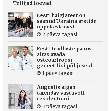
Tellijad loevad
Eesti haiglatest on
saanud Ukraina arstide
õppekeskused
2 päeva tagasi
Eesti teadlaste panus
aitas avada
osteoartroosi
geneetilisi põhjuseid
1 päev tagasi
Augustis algab
täiendav vastuvõtt
residentuuri
3 päeva tagasi