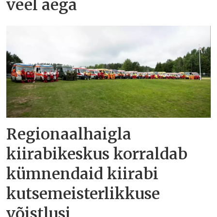
veel aega
Regionaalhaigla
kiirabikeskus korraldab
kümnendaid kiirabi
kutsemeisterlikkuse
võistlusi