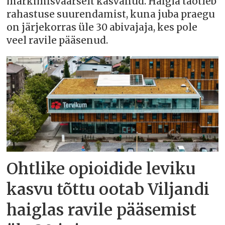
märkimisväärselt kasvanud. Haigla taotleb
rahastuse suurendamist, kuna juba praegu
on järjekorras üle 30 abivajaja, kes pole
veel ravile pääsenud.
Ohtlike opioidide leviku
kasvu tõttu ootab Viljandi
haiglas ravile pääsemist