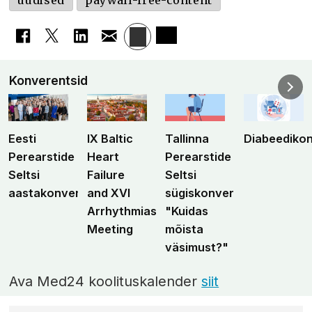
uudised
paywall-free-content
Konverentsid
Eesti
IX Baltic
Tallinna
Diabeediko
Perearstide
Heart
Perearstide
Seltsi
Failure
Seltsi
aastakonverents
and XVI
sügiskonverents
Arrhythmias
"Kuidas
Meeting
mõista
väsimust?"
Ava Med24 koolituskalender
siit