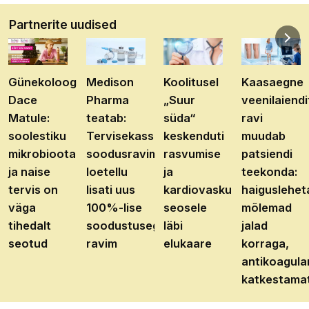
Partnerite uudised
Günekoloog
Medison
Koolitusel
Kaasaegne
Dace
Pharma
„Suur
veenilaiendi
Matule:
teatab:
süda“
ravi
soolestiku
Tervisekassa
keskenduti
muudab
mikrobioota
soodusravimite
rasvumise
patsiendi
ja naise
loetellu
ja
teekonda:
tervis on
lisati uus
kardiovaskulaarhaiguste
haiguslehet
väga
100%-lise
seosele
mõlemad
tihedalt
soodustusega
läbi
jalad
seotud
ravim
elukaare
korraga,
antikoagula
katkestama