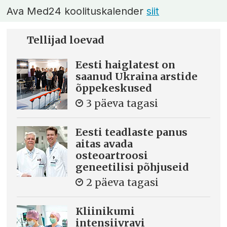
Ava Med24 koolituskalender
siit
Tellijad loevad
Eesti haiglatest on
saanud Ukraina arstide
õppekeskused
3 päeva tagasi
Eesti teadlaste panus
aitas avada
osteoartroosi
geneetilisi põhjuseid
2 päeva tagasi
Kliinikumi
intensiivravi