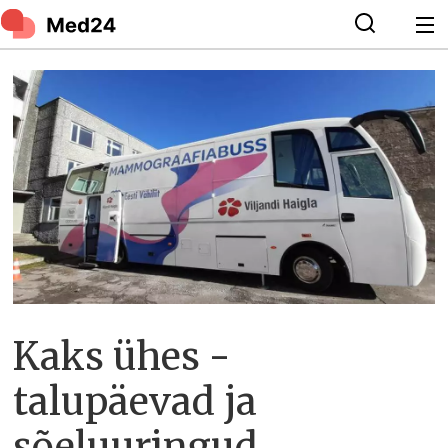
Kaks ühes -
talupäevad ja
sõeluuringud