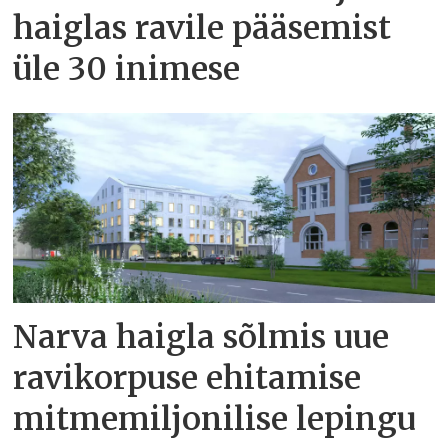
haiglas ravile pääsemist
üle 30 inimese
Narva haigla sõlmis uue
ravikorpuse ehitamise
mitmemiljonilise lepingu