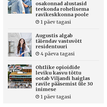
osakonnad alustasid
teekonda rohelisema
ravikeskkonna poole
1 päev tagasi
Augustis algab
täiendav vastuvõtt
residentuuri
4 päeva tagasi
Ohtlike opioidide
leviku kasvu tõttu
ootab Viljandi haiglas
ravile pääsemist üle 30
inimese
1 päev tagasi