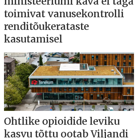
ministeeriumi kava ei taga
toimivat vanusekontrolli
renditõukerataste
kasutamisel
Ohtlike opioidide leviku
kasvu tõttu ootab Viljandi