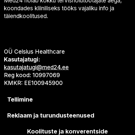
Med24 hoiab kokku tervishoiutöötajate aega,
koondades kliiniliseks tööks vajaliku info ja
täiendkoolitused.
OÜ Celsius Healthcare
Kasutajatugi:
kasutajatugi@med24.ee
Reg kood: 10997069
KMKR: EE100945900
Tellimine
Reklaam ja turundusteenused
Koolituste ja konverentside