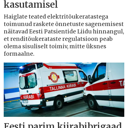
kasutamisel
Haiglate teated elektritõukeratastega
toimunud raskete õnnetuste sagenemisest
näitavad Eesti Patsientide Liidu hinnangul,
et renditõukerataste regulatsioon peab
olema sisuliselt toimiv, mitte üksnes
formaalne.
Eesti parim kiirabibrigaad