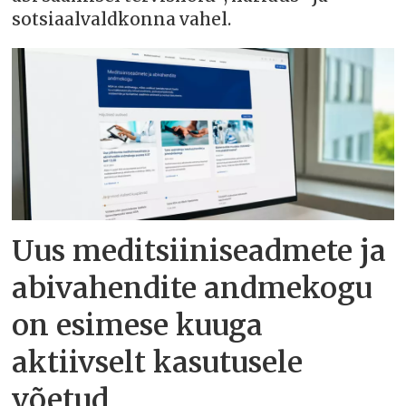
sotsiaalvaldkonna vahel.
Uus meditsiiniseadmete ja
abivahendite andmekogu
on esimese kuuga
aktiivselt kasutusele
võetud