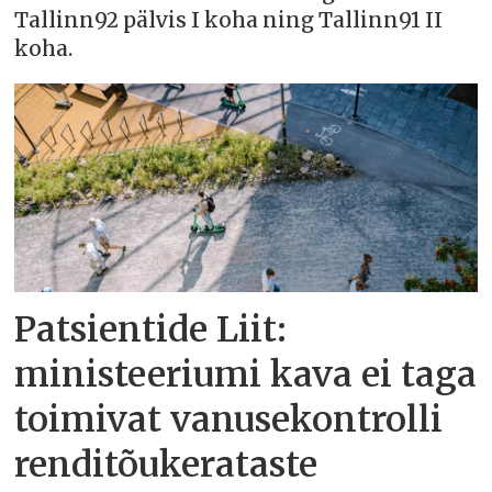
Tallinn92 pälvis I koha ning Tallinn91 II
koha.
Patsientide Liit:
ministeeriumi kava ei taga
toimivat vanusekontrolli
renditõukerataste