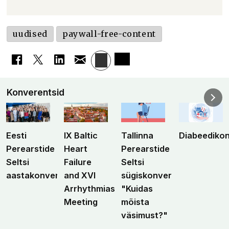
uudised
paywall-free-content
Konverentsid
Eesti
IX Baltic
Tallinna
Diabeediko
Perearstide
Heart
Perearstide
Seltsi
Failure
Seltsi
aastakonverents
and XVI
sügiskonverents
Arrhythmias
"Kuidas
Meeting
mõista
väsimust?"