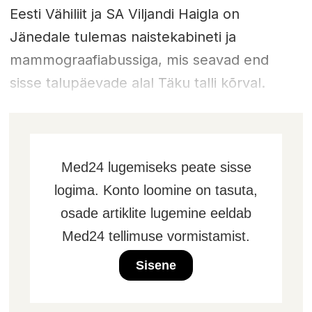
Eesti Vähiliit ja SA Viljandi Haigla on
Jänedale tulemas naistekabineti ja
mammograafiabussiga, mis seavad end
sisse talupäevade alal Täku talli kõrval.
Med24 lugemiseks peate sisse
logima. Konto loomine on tasuta,
osade artiklite lugemine eeldab
Med24 tellimuse vormistamist.
Sisene