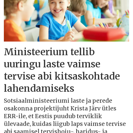
Ministeerium tellib
uuringu laste vaimse
tervise abi kitsaskohtade
lahendamiseks
Sotsiaalministeeriumi laste ja perede
osakonna projektijuht Krista Järv ütles
ERR-ile, et Eestis puudub terviklik
ülevaade, kuidas liigub laps vaimse tervise
abi saamisel tervishoiu-, haridus- ja