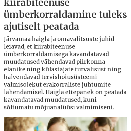
kiirabiteenuse
ümberkorraldamine tuleks
ajutiselt peatada
Järvamaa haigla ja omavalitsuste juhid
leiavad, et kiirabiteenuse
ümberkorraldamisega kavandatavad
muudatused vähendavad piirkonna
elanike ning külastajate turvalisust ning
halvendavad tervishoiusüsteemi
valmisolekut erakorraliste juhtumite
lahendamisel. Haigla ettepanek on peatada
kavandatavad muudatused, kuni
sõltumatu mõjuanalüüsi valmimiseni.