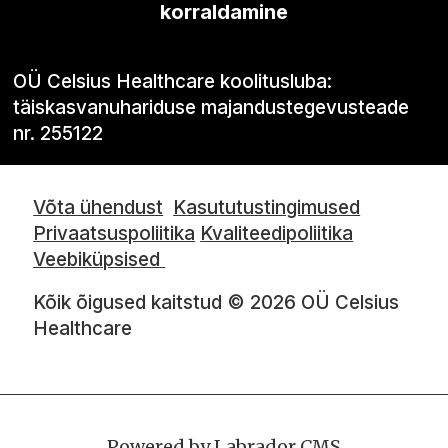
korraldamine
OÜ Celsius Healthcare koolitusluba:
täiskasvanuhariduse majandustegevusteade
nr. 255122
Võta ühendust
Kasututustingimused
Privaatsuspoliitika
Kvaliteedipoliitika
Veebiküpsised
Kõik õigused kaitstud © 2026 OÜ Celsius
Healthcare
Powered by Labrador CMS