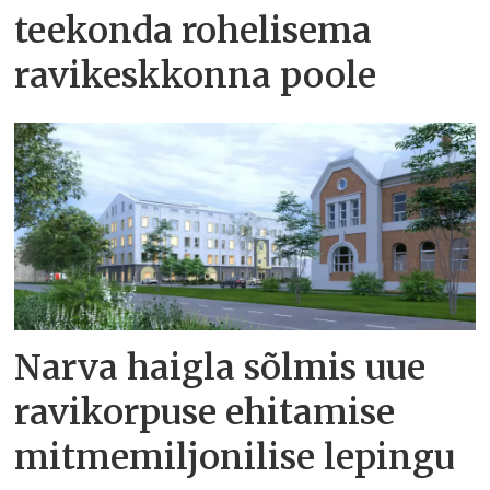
teekonda rohelisema
ravikeskkonna poole
Narva haigla sõlmis uue
ravikorpuse ehitamise
mitmemiljonilise lepingu