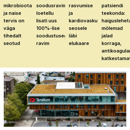
mikrobioota
soodusravimite
rasvumise
patsiendi
ja naise
loetellu
ja
teekonda:
tervis on
lisati uus
kardiovaskulaarhaiguste
haiguslehet
väga
100%-lise
seosele
mõlemad
tihedalt
soodustusega
läbi
jalad
seotud
ravim
elukaare
korraga,
antikoagula
katkestama