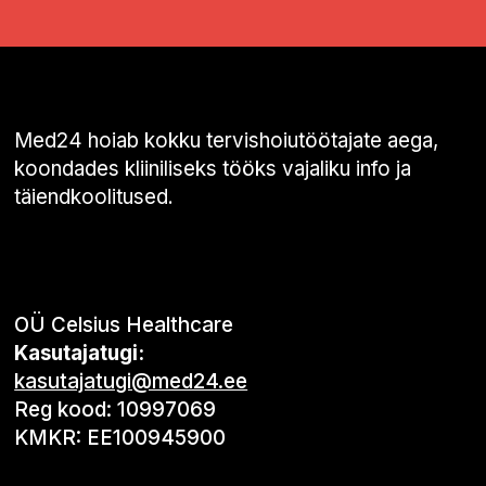
Med24 hoiab kokku tervishoiutöötajate aega,
koondades kliiniliseks tööks vajaliku info ja
täiendkoolitused.
OÜ Celsius Healthcare
Kasutajatugi:
kasutajatugi@med24.ee
Reg kood: 10997069
KMKR: EE100945900