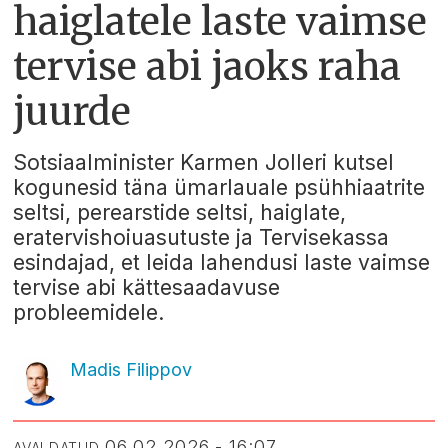
haiglatele laste vaimse
tervise abi jaoks raha
juurde
Sotsiaalminister Karmen Jolleri kutsel
kogunesid täna ümarlauale psühhiaatrite
seltsi, perearstide seltsi, haiglate,
eratervishoiuasutuste ja Tervisekassa
esindajad, et leida lahendusi laste vaimse
tervise abi kättesaadavuse
probleemidele.
Madis Filippov
06.02.2026 - 16:07
AVALDATUD