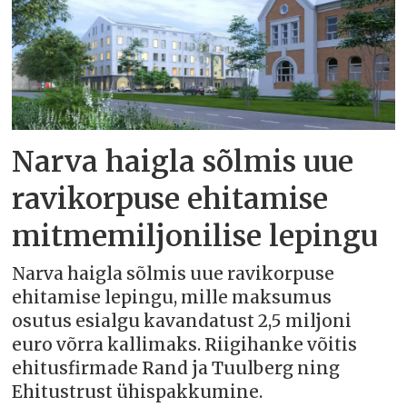
Narva haigla sõlmis uue
ravikorpuse ehitamise
mitmemiljonilise lepingu
Narva haigla sõlmis uue ravikorpuse
ehitamise lepingu, mille maksumus
osutus esialgu kavandatust 2,5 miljoni
euro võrra kallimaks. Riigihanke võitis
ehitusfirmade Rand ja Tuulberg ning
Ehitustrust ühispakkumine.