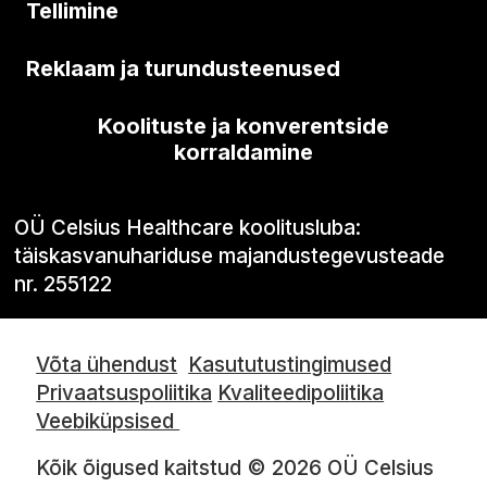
Tellimine
Reklaam ja turundusteenused
Koolituste ja konverentside
korraldamine
OÜ Celsius Healthcare koolitusluba:
täiskasvanuhariduse majandustegevusteade
nr. 255122
Võta ühendust
Kasututustingimused
Privaatsuspoliitika
Kvaliteedipoliitika
Veebiküpsised
Kõik õigused kaitstud © 2026 OÜ Celsius