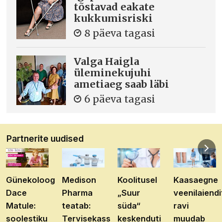
tõstavad eakate
kukkumisriski
8 päeva tagasi
Valga Haigla
üleminekujuhi
ametiaeg saab läbi
6 päeva tagasi
Partnerite uudised
Günekoloog
Medison
Koolitusel
Kaasaegne
Dace
Pharma
„Suur
veenilaiendi
Matule:
teatab:
süda“
ravi
soolestiku
Tervisekassa
keskenduti
muudab