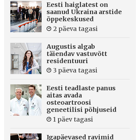
Eesti haiglatest on
saanud Ukraina arstide
õppekeskused
2 päeva tagasi
Augustis algab
täiendav vastuvõtt
residentuuri
3 päeva tagasi
Eesti teadlaste panus
aitas avada
osteoartroosi
geneetilisi põhjuseid
1 päev tagasi
Igapäevased ravimid