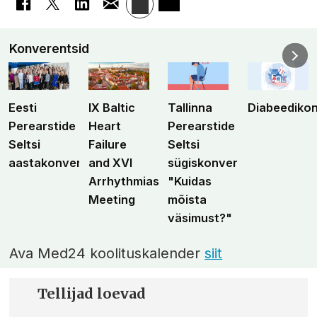
Konverentsid
Eesti
IX Baltic
Tallinna
Diabeediko
Perearstide
Heart
Perearstide
Seltsi
Failure
Seltsi
aastakonverents
and XVI
sügiskonverents
Arrhythmias
"Kuidas
Meeting
mõista
väsimust?"
Ava Med24 koolituskalender
siit
Tellijad loevad