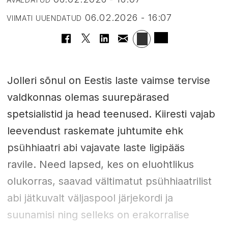
06.02.2026 - 16:07
VIIMATI UUENDATUD
Jolleri sõnul on Eestis laste vaimse tervise
valdkonnas olemas suurepärased
spetsialistid ja head teenused. Kiiresti vajab
leevendust raskemate juhtumite ehk
psühhiaatri abi vajavate laste ligipääs
ravile. Need lapsed, kes on eluohtlikus
olukorras, saavad vältimatut psühhiaatrilist
abi jätkuvalt väljaspool järjekordi ja
suunamisi ning selleks on erakorralise