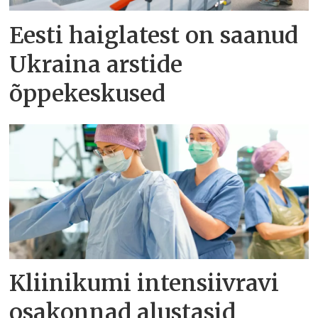
Eesti haiglatest on saanud
Ukraina arstide
õppekeskused
Kliinikumi intensiivravi
osakonnad alustasid