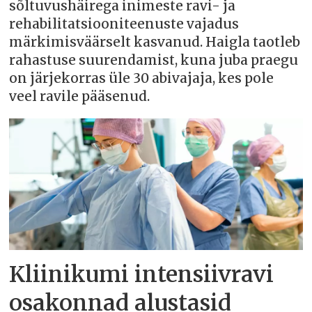
sõltuvushäirega inimeste ravi- ja
rehabilitatsiooniteenuste vajadus
märkimisväärselt kasvanud. Haigla taotleb
rahastuse suurendamist, kuna juba praegu
on järjekorras üle 30 abivajaja, kes pole
veel ravile pääsenud.
Kliinikumi intensiivravi
osakonnad alustasid