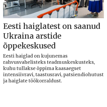
Eesti haiglatest on saanud
Ukraina arstide
õppekeskused
Eesti haiglad on kujunemas
rahvusvahelisteks teadmuskeskusteks,
kuhu tullakse õppima kaasaegset
intensiivravi, taastusravi, patsiendiohutust
ja haiglate töökorraldust.