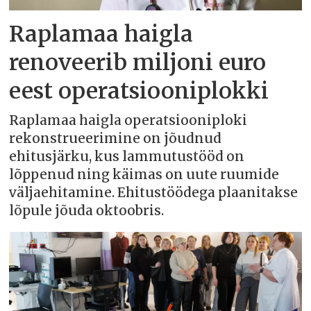
Raplamaa haigla
renoveerib miljoni euro
eest operatsiooniplokki
Raplamaa haigla operatsiooniploki
rekonstrueerimine on jõudnud
ehitusjärku, kus lammutustööd on
lõppenud ning käimas on uute ruumide
väljaehitamine. Ehitustöödega plaanitakse
lõpule jõuda oktoobris.