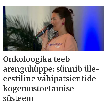
Onkoloogika teeb
arenguhüppe: sünnib üle-
eestiline vähipatsientide
kogemustoetamise
süsteem