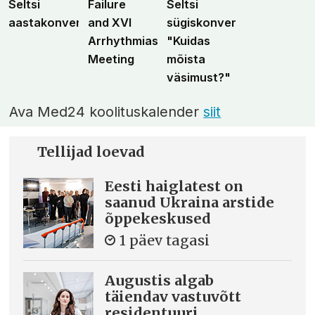
Seltsi
Failure
Seltsi
aastakonverents
and XVI
sügiskonverents
Arrhythmias
"Kuidas
Meeting
mõista
väsimust?"
Ava Med24 koolituskalender
siit
Tellijad loevad
Eesti haiglatest on
saanud Ukraina arstide
õppekeskused
1 päev tagasi
Augustis algab
täiendav vastuvõtt
residentuuri