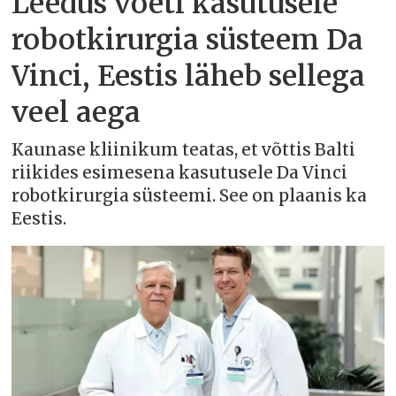
Leedus võeti kasutusele
robotkirurgia süsteem Da
Vinci, Eestis läheb sellega
veel aega
Kaunase kliinikum teatas, et võttis Balti
riikides esimesena kasutusele Da Vinci
robotkirurgia süsteemi. See on plaanis ka
Eestis.