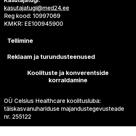
Kasutajatugi:
kasutajatugi@med24.ee
Reg kood: 10997069
KMKR: EE100945900
Tellimine
Reklaam ja turundusteenused
Koolituste ja konverentside
korraldamine
OÜ Celsius Healthcare koolitusluba:
täiskasvanuhariduse majandustegevusteade
nr. 255122