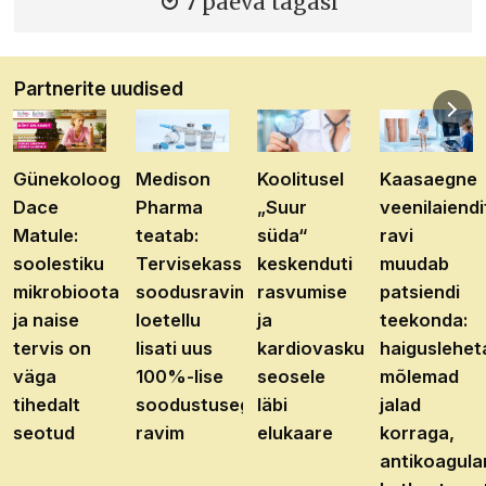
7 päeva tagasi
Partnerite uudised
Günekoloog
Medison
Koolitusel
Kaasaegne
Dace
Pharma
„Suur
veenilaiendi
Matule:
teatab:
süda“
ravi
soolestiku
Tervisekassa
keskenduti
muudab
mikrobioota
soodusravimite
rasvumise
patsiendi
ja naise
loetellu
ja
teekonda:
tervis on
lisati uus
kardiovaskulaarhaiguste
haiguslehet
väga
100%-lise
seosele
mõlemad
tihedalt
soodustusega
läbi
jalad
seotud
ravim
elukaare
korraga,
antikoagula