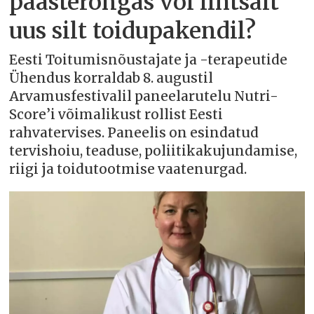
päästerõngas või lihtsalt
uus silt toidupakendil?
Eesti Toitumisnõustajate ja -terapeutide
Ühendus korraldab 8. augustil
Arvamusfestivalil paneelarutelu Nutri-
Score’i võimalikust rollist Eesti
rahvatervises. Paneelis on esindatud
tervishoiu, teaduse, poliitikakujundamise,
riigi ja toidutootmise vaatenurgad.