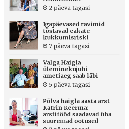
2 päeva tagasi
Igapäevased ravimid
tõstavad eakate
kukkumisriski
7 päeva tagasi
Valga Haigla
üleminekujuhi
ametiaeg saab läbi
5 päeva tagasi
Põlva haigla aasta arst
Katrin Keerma:
arstitööd saadavad üha
suuremad ootused