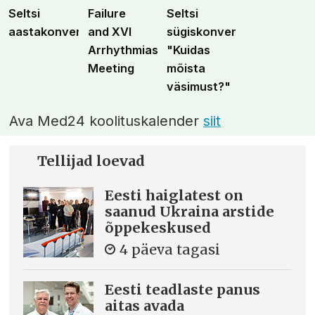
Seltsi
Failure
Seltsi
aastakonverents
and XVI
sügiskonverents
Arrhythmias
"Kuidas
Meeting
mõista
väsimust?"
Ava Med24 koolituskalender
siit
Tellijad loevad
Eesti haiglatest on
saanud Ukraina arstide
õppekeskused
4 päeva tagasi
Eesti teadlaste panus
aitas avada