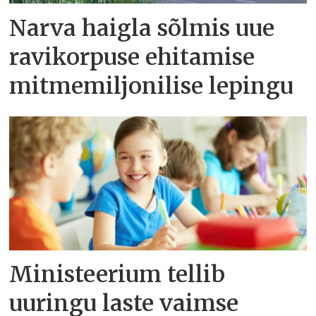
Narva haigla sõlmis uue
ravikorpuse ehitamise
mitmemiljonilise lepingu
Ministeerium tellib
uuringu laste vaimse