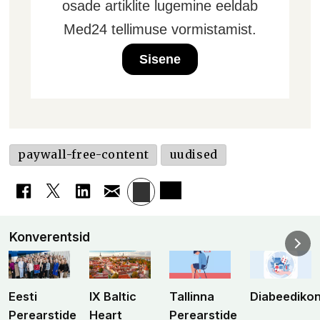
osade artiklite lugemine eeldab
Med24 tellimuse vormistamist.
Sisene
paywall-free-content
uudised
Konverentsid
Eesti
IX Baltic
Tallinna
Diabeediko
Perearstide
Heart
Perearstide