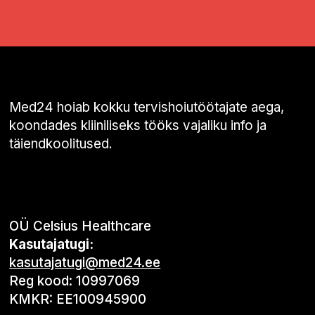
Med24 hoiab kokku tervishoiutöötajate aega,
koondades kliiniliseks tööks vajaliku info ja
täiendkoolitused.
OÜ Celsius Healthcare
Kasutajatugi:
kasutajatugi@med24.ee
Reg kood: 10997069
KMKR: EE100945900