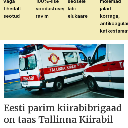
väga
100%-lise
seosele
mõlemad
tihedalt
soodustusega
läbi
jalad
seotud
ravim
elukaare
korraga,
antikoagula
katkestama
Eesti parim kiirabibrigaad
on taas Tallinna Kiirabil