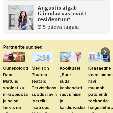
Augustis algab
täiendav vastuvõtt
residentuuri
5 päeva tagasi
Partnerite uudised
Günekoloog
Medison
Koolitusel
Kaasaegne
Dace
Pharma
„Suur
veenilaiendi
Matule:
teatab:
süda“
ravi
soolestiku
Tervisekassa
keskenduti
muudab
mikrobioota
soodusravimite
rasvumise
patsiendi
ja naise
loetellu
ja
teekonda:
tervis on
lisati uus
kardiovaskulaarhaiguste
haiguslehet