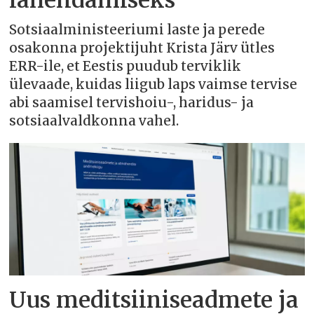
lahendamiseks
Sotsiaalministeeriumi laste ja perede
osakonna projektijuht Krista Järv ütles
ERR-ile, et Eestis puudub terviklik
ülevaade, kuidas liigub laps vaimse tervise
abi saamisel tervishoiu-, haridus- ja
sotsiaalvaldkonna vahel.
Uus meditsiiniseadmete ja