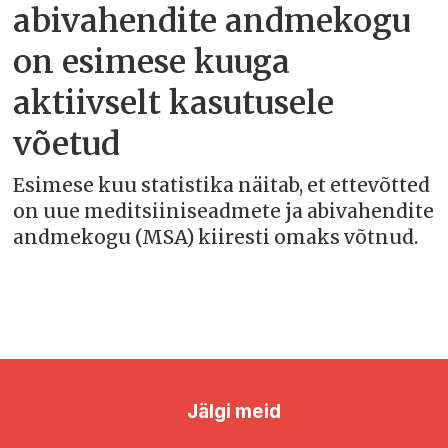
abivahendite andmekogu
on esimese kuuga
aktiivselt kasutusele
võetud
Esimese kuu statistika näitab, et ettevõtted
on uue meditsiiniseadmete ja abivahendite
andmekogu (MSA) kiiresti omaks võtnud.
Jälgi meid