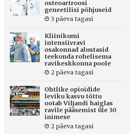
osteoartroosi
geneetilisi põhjuseid
3 päeva tagasi
Kliinikumi
intensiivravi
osakonnad alustasid
teekonda rohelisema
ravikeskkonna poole
2 päeva tagasi
Ohtlike opioidide
leviku kasvu tõttu
ootab Viljandi haiglas
ravile pääsemist üle 30
inimese
2 päeva tagasi