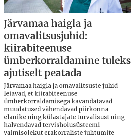
Järvamaa haigla ja
omavalitsusjuhid:
kiirabiteenuse
ümberkorraldamine tuleks
ajutiselt peatada
Järvamaa haigla ja omavalitsuste juhid
leiavad, et kiirabiteenuse
ümberkorraldamisega kavandatavad
muudatused vähendavad piirkonna
elanike ning külastajate turvalisust ning
halvendavad tervishoiusüsteemi
valmisolekut erakorraliste juhtumite