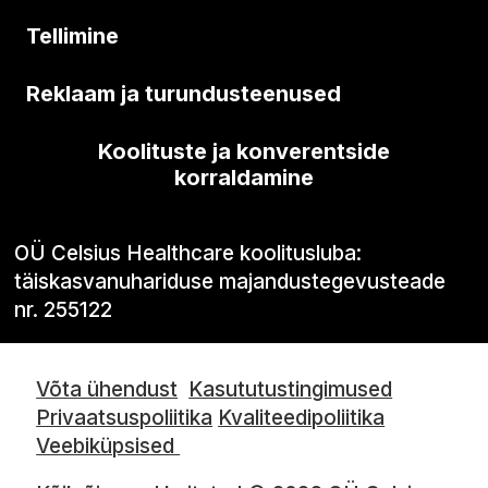
Tellimine
Reklaam ja turundusteenused
Koolituste ja konverentside
korraldamine
OÜ Celsius Healthcare koolitusluba:
täiskasvanuhariduse majandustegevusteade
nr. 255122
Võta ühendust
Kasututustingimused
Privaatsuspoliitika
Kvaliteedipoliitika
Veebiküpsised