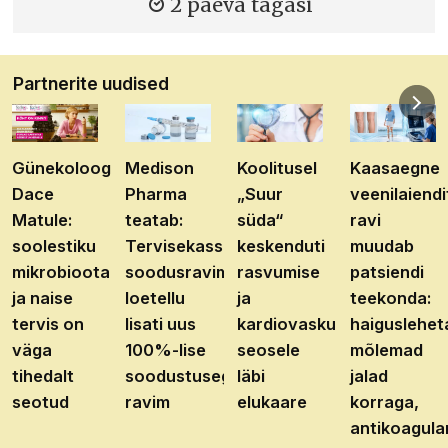
2 päeva tagasi
Partnerite uudised
Günekoloog
Medison
Koolitusel
Kaasaegne
Dace
Pharma
„Suur
veenilaiendi
Matule:
teatab:
süda“
ravi
soolestiku
Tervisekassa
keskenduti
muudab
mikrobioota
soodusravimite
rasvumise
patsiendi
ja naise
loetellu
ja
teekonda:
tervis on
lisati uus
kardiovaskulaarhaiguste
haiguslehet
väga
100%-lise
seosele
mõlemad
tihedalt
soodustusega
läbi
jalad
seotud
ravim
elukaare
korraga,
antikoagula