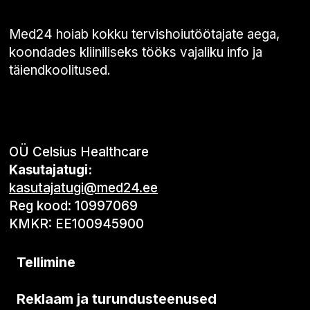
Med24 hoiab kokku tervishoiutöötajate aega,
koondades kliiniliseks tööks vajaliku info ja
täiendkoolitused.
OÜ Celsius Healthcare
Kasutajatugi:
kasutajatugi@med24.ee
Reg kood: 10997069
KMKR: EE100945900
Tellimine
Reklaam ja turundusteenused