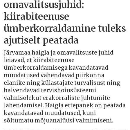
omavalitsusjuhid:
kiirabiteenuse
ümberkorraldamine tuleks
ajutiselt peatada
Järvamaa haigla ja omavalitsuste juhid
leiavad, et kiirabiteenuse
ümberkorraldamisega kavandatavad
muudatused vähendavad piirkonna
elanike ning külastajate turvalisust ning
halvendavad tervishoiusüsteemi
valmisolekut erakorraliste juhtumite
lahendamisel. Haigla ettepanek on peatada
kavandatavad muudatused, kuni
sõltumatu mõjuanalüüsi valmimiseni.