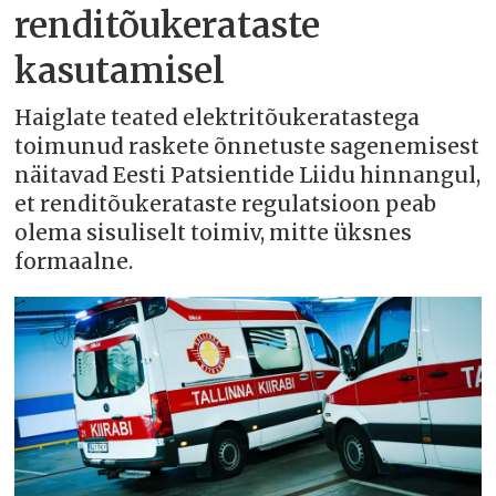
renditõukerataste
kasutamisel
Haiglate teated elektritõukeratastega
toimunud raskete õnnetuste sagenemisest
näitavad Eesti Patsientide Liidu hinnangul,
et renditõukerataste regulatsioon peab
olema sisuliselt toimiv, mitte üksnes
formaalne.