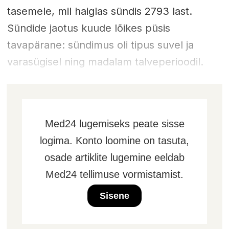
tasemele, mil haiglas sündis 2793 last.
Sündide jaotus kuude lõikes püsis
tavapärane: sündimus oli tipus suvel ja
varasügisel ning madalam talveperioodil.
Med24 lugemiseks peate sisse
logima. Konto loomine on tasuta,
osade artiklite lugemine eeldab
Med24 tellimuse vormistamist.
Sisene