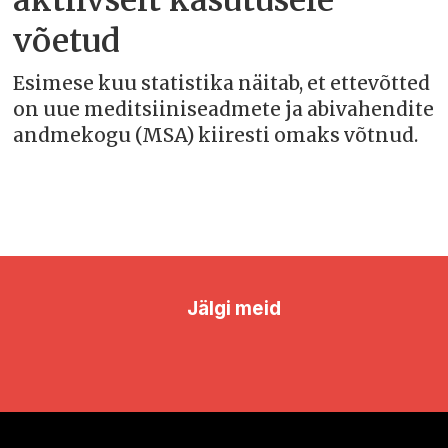
aktiivselt kasutusele
võetud
Esimese kuu statistika näitab, et ettevõtted
on uue meditsiiniseadmete ja abivahendite
andmekogu (MSA) kiiresti omaks võtnud.
Jälgi meid