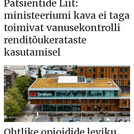
Patsientide Liit:
ministeeriumi kava ei taga
toimivat vanusekontrolli
renditõukerataste
kasutamisel
Ohtlike opioidide leviku