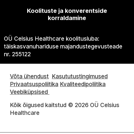
Koolituste ja konverentside
korraldamine
OÜ Celsius Healthcare koolitusluba:
täiskasvanuhariduse majandustegevusteade
nr. 255122
Võta ühendust
Kasututustingimused
Privaatsuspoliitika
Kvaliteedipoliitika
Veebiküpsised
Kõik õigused kaitstud © 2026 OÜ Celsius
Healthcare