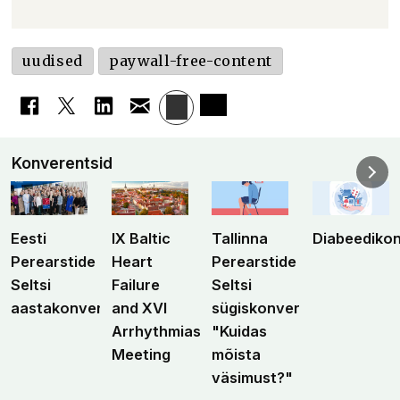
uudised
paywall-free-content
Konverentsid
Eesti
IX Baltic
Tallinna
Diabeediko
Perearstide
Heart
Perearstide
Seltsi
Failure
Seltsi
aastakonverents
and XVI
sügiskonverents
Arrhythmias
"Kuidas
Meeting
mõista
väsimust?"