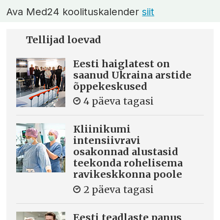
Ava Med24 koolituskalender
siit
Tellijad loevad
Eesti haiglatest on
saanud Ukraina arstide
õppekeskused
4 päeva tagasi
Kliinikumi
intensiivravi
osakonnad alustasid
teekonda rohelisema
ravikeskkonna poole
2 päeva tagasi
Eesti teadlaste panus