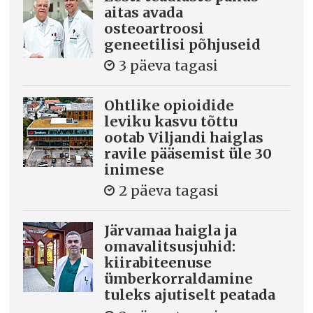
aitas avada
osteoartroosi
geneetilisi põhjuseid
3 päeva tagasi
Ohtlike opioidide
leviku kasvu tõttu
ootab Viljandi haiglas
ravile pääsemist üle 30
inimese
2 päeva tagasi
Järvamaa haigla ja
omavalitsusjuhid:
kiirabiteenuse
ümberkorraldamine
tuleks ajutiselt peatada