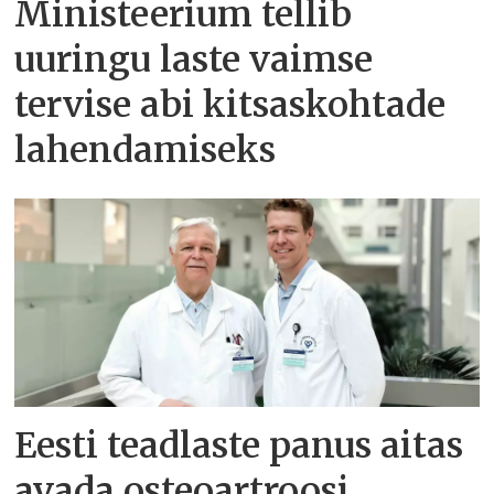
Ministeerium tellib
uuringu laste vaimse
tervise abi kitsaskohtade
lahendamiseks
Eesti teadlaste panus aitas
avada osteoartroosi