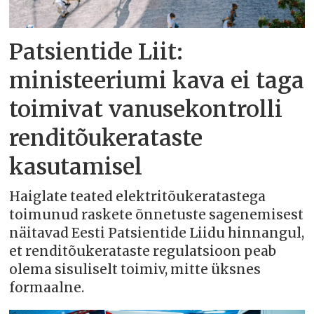
Patsientide Liit:
ministeeriumi kava ei taga
toimivat vanusekontrolli
renditõukerataste
kasutamisel
Haiglate teated elektritõukeratastega
toimunud raskete õnnetuste sagenemisest
näitavad Eesti Patsientide Liidu hinnangul,
et renditõukerataste regulatsioon peab
olema sisuliselt toimiv, mitte üksnes
formaalne.