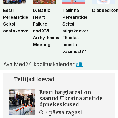
Eesti
IX Baltic
Tallinna
Diabeediko
Perearstide
Heart
Perearstide
Seltsi
Failure
Seltsi
aastakonverents
and XVI
sügiskonverents
Arrhythmias
"Kuidas
Meeting
mõista
väsimust?"
Ava Med24 koolituskalender
siit
Tellijad loevad
Eesti haiglatest on
saanud Ukraina arstide
õppekeskused
3 päeva tagasi