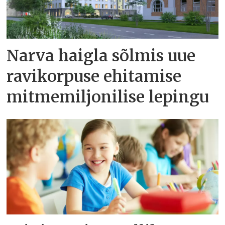
Narva haigla sõlmis uue
ravikorpuse ehitamise
mitmemiljonilise lepingu