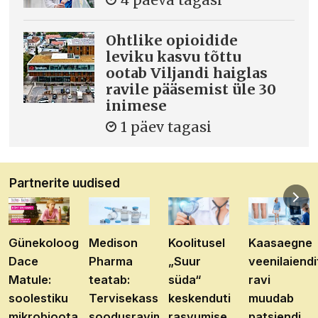
Ohtlike opioidide
leviku kasvu tõttu
ootab Viljandi haiglas
ravile pääsemist üle 30
inimese
1 päev tagasi
Partnerite uudised
Günekoloog
Medison
Koolitusel
Kaasaegne
Dace
Pharma
„Suur
veenilaiendi
Matule:
teatab:
süda“
ravi
soolestiku
Tervisekassa
keskenduti
muudab
mikrobioota
soodusravimite
rasvumise
patsiendi