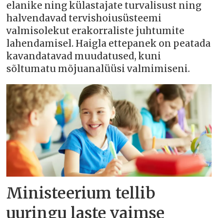
elanike ning külastajate turvalisust ning
halvendavad tervishoiusüsteemi
valmisolekut erakorraliste juhtumite
lahendamisel. Haigla ettepanek on peatada
kavandatavad muudatused, kuni
sõltumatu mõjuanalüüsi valmimiseni.
Ministeerium tellib
uuringu laste vaimse