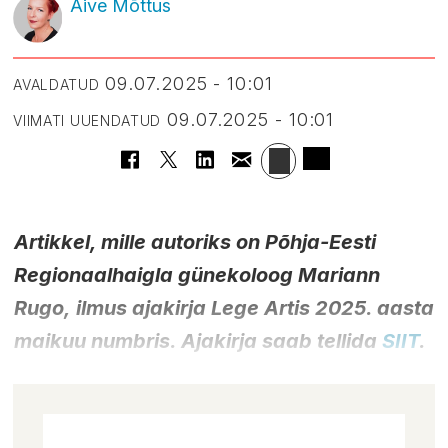
Aive Mõttus
09.07.2025 - 10:01
AVALDATUD
09.07.2025 - 10:01
VIIMATI UUENDATUD
Artikkel, mille autoriks on Põhja-Eesti
Regionaalhaigla günekoloog Mariann
Rugo,
i
lmus ajakirja Lege Artis 2025. aasta
maikuu numbris. Ajakirja saab tellida
SIIT
.