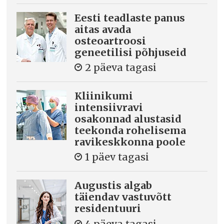
Eesti teadlaste panus
aitas avada
osteoartroosi
geneetilisi põhjuseid
2 päeva tagasi
Kliinikumi
intensiivravi
osakonnad alustasid
teekonda rohelisema
ravikeskkonna poole
1 päev tagasi
Augustis algab
täiendav vastuvõtt
residentuuri
4 päeva tagasi