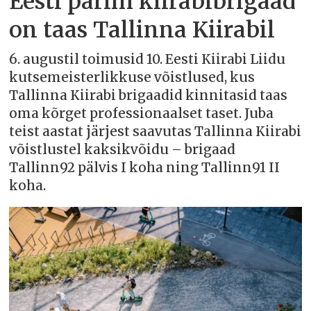
Eesti parim kiirabibrigaad
on taas Tallinna Kiirabil
6. augustil toimusid 10. Eesti Kiirabi Liidu
kutsemeisterlikkuse võistlused, kus
Tallinna Kiirabi brigaadid kinnitasid taas
oma kõrget professionaalset taset. Juba
teist aastat järjest saavutas Tallinna Kiirabi
võistlustel kaksikvõidu – brigaad
Tallinn92 pälvis I koha ning Tallinn91 II
koha.