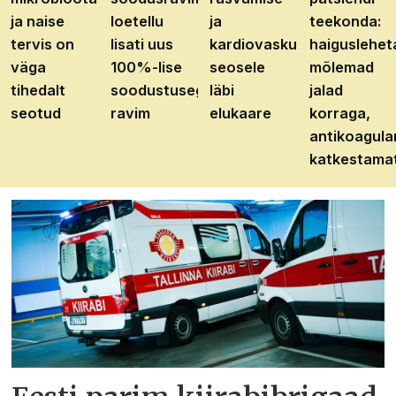
ja naise
loetellu
ja
teekonda:
tervis on
lisati uus
kardiovaskulaarhaiguste
haiguslehet
väga
100%-lise
seosele
mõlemad
tihedalt
soodustusega
läbi
jalad
seotud
ravim
elukaare
korraga,
antikoagula
katkestama