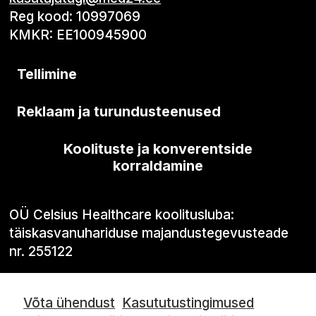
Reg kood: 10997069
KMKR: EE100945900
Tellimine
Reklaam ja turundusteenused
Koolituste ja konverentside
korraldamine
OÜ Celsius Healthcare koolitusluba:
täiskasvanuhariduse majandustegevusteade
nr. 255122
Võta ühendust
Kasututustingimused