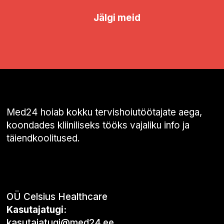
Jälgi meid
Med24 hoiab kokku tervishoiutöötajate aega,
koondades kliiniliseks tööks vajaliku info ja
täiendkoolitused.
OÜ Celsius Healthcare
Kasutajatugi:
kasutajatugi@med24.ee