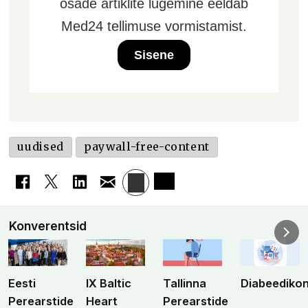
osade artiklite lugemine eeldab
Med24 tellimuse vormistamist.
Sisene
uudised
paywall-free-content
Konverentsid
Eesti
IX Baltic
Tallinna
Diabeediko
Perearstide
Heart
Perearstide