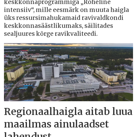
keskkonnaprogrammiga „Roheline
intensiiv“, mille eesmärk on muuta haigla
üks ressursimahukamaid ravivaldkondi
keskkonnasäästlikumaks, säilitades
sealjuures kõrge ravikvaliteedi.
Regionaalhaigla aitab luua
maailmas ainulaadset
lahendust