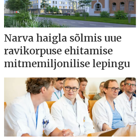
Narva haigla sõlmis uue
ravikorpuse ehitamise
mitmemiljonilise lepingu