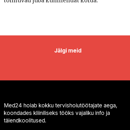
toimuvad juba kümnendat korda.
Jälgi meid
Med24 hoiab kokku tervishoiutöötajate aega,
koondades kliiniliseks tööks vajaliku info ja
täiendkoolitused.