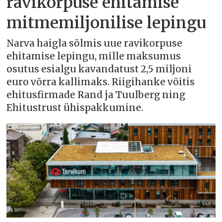
ravikorpuse ehitamise
mitmemiljonilise lepingu
Narva haigla sõlmis uue ravikorpuse
ehitamise lepingu, mille maksumus
osutus esialgu kavandatust 2,5 miljoni
euro võrra kallimaks. Riigihanke võitis
ehitusfirmade Rand ja Tuulberg ning
Ehitustrust ühispakkumine.