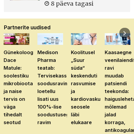
8 päeva tagasi
Partnerite uudised
Günekoloog
Medison
Koolitusel
Kaasaegne
Dace
Pharma
„Suur
veenilaiendi
Matule:
teatab:
süda“
ravi
soolestiku
Tervisekassa
keskenduti
muudab
mikrobioota
soodusravimite
rasvumise
patsiendi
ja naise
loetellu
ja
teekonda:
tervis on
lisati uus
kardiovaskulaarhaiguste
haiguslehet
väga
100%-lise
seosele
mõlemad
tihedalt
soodustusega
läbi
jalad
seotud
ravim
elukaare
korraga,
antikoagula