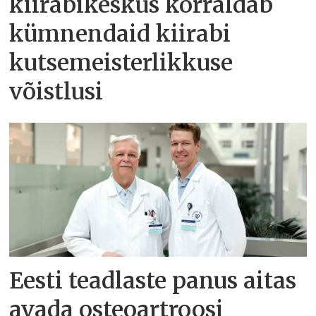
kiirabikeskus korraldab
kümnendaid kiirabi
kutsemeisterlikkuse
võistlusi
Eesti teadlaste panus aitas
avada osteoartroosi