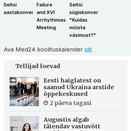
Seltsi
Failure
Seltsi
aastakonverents
and XVI
sügiskonverents
Arrhythmias
"Kuidas
Meeting
mõista
väsimust?"
Ava Med24 koolituskalender
siit
Tellijad loevad
Eesti haiglatest on
saanud Ukraina arstide
õppekeskused
2 päeva tagasi
Augustis algab
täiendav vastuvõtt