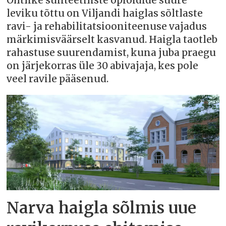
Ohtlike sünteetiliste opioidide suure
leviku tõttu on Viljandi haiglas sõltlaste
ravi- ja rehabilitatsiooniteenuse vajadus
märkimisväärselt kasvanud. Haigla taotleb
rahastuse suurendamist, kuna juba praegu
on järjekorras üle 30 abivajaja, kes pole
veel ravile pääsenud.
Narva haigla sõlmis uue