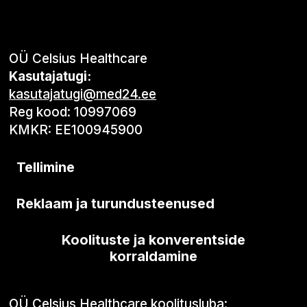
OÜ Celsius Healthcare
Kasutajatugi:
kasutajatugi@med24.ee
Reg kood: 10997069
KMKR: EE100945900
Tellimine
Reklaam ja turundusteenused
Koolituste ja konverentside
korraldamine
OÜ Celsius Healthcare koolitusluba: