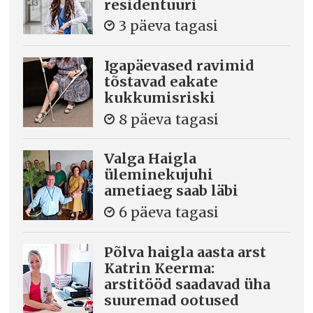
residentuuri
3 päeva tagasi
Igapäevased ravimid
tõstavad eakate
kukkumisriski
8 päeva tagasi
Valga Haigla
üleminekujuhi
ametiaeg saab läbi
6 päeva tagasi
Põlva haigla aasta arst
Katrin Keerma:
arstitööd saadavad üha
suuremad ootused