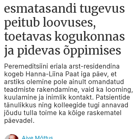
esmatasandi tugevus
peitub loovuses,
toetavas kogukonnas
ja pidevas õppimises
Peremeditsiini eriala arst-residendina
kogeb Hanna-Liina Paat iga päev, et
arstiks olemine pole ainult omandatud
teadmiste rakendamine, vaid ka looming,
kuulamine ja inimlik kontakt. Patsientide
tänulikkus ning kolleegide tugi annavad
jõudu tulla toime ka kõige raskematel
päevadel.
Aive Mõttus