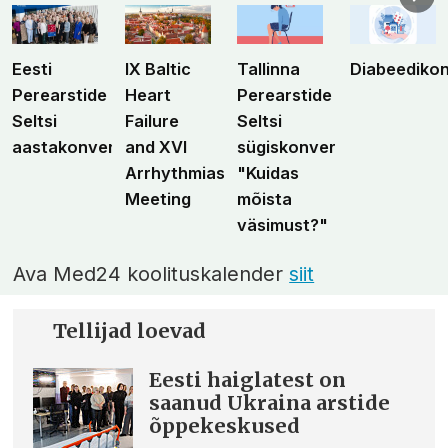
Eesti
IX Baltic
Tallinna
Diabeediko
Perearstide
Heart
Perearstide
Seltsi
Failure
Seltsi
aastakonverents
and XVI
sügiskonverents
Arrhythmias
"Kuidas
Meeting
mõista
väsimust?"
Ava Med24 koolituskalender
siit
Tellijad loevad
Eesti haiglatest on
saanud Ukraina arstide
õppekeskused