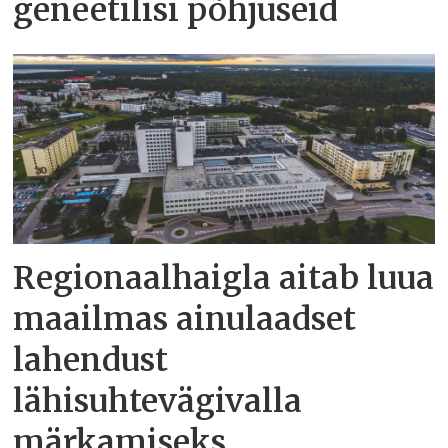
geneetilisi põhjuseid
Regionaalhaigla aitab luua
maailmas ainulaadset
lahendust
lähisuhtevägivalla
märkamiseks