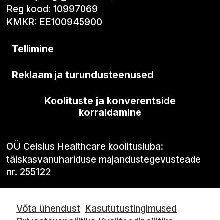
Reg kood: 10997069
KMKR: EE100945900
Tellimine
Reklaam ja turundusteenused
Koolituste ja konverentside
korraldamine
OÜ Celsius Healthcare koolitusluba:
täiskasvanuhariduse majandustegevusteade
nr. 255122
Võta ühendust
Kasututustingimused