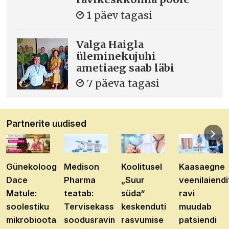
1 päev tagasi
Valga Haigla
üleminekujuhi
ametiaeg saab läbi
7 päeva tagasi
Partnerite uudised
Günekoloog
Medison
Koolitusel
Kaasaegne
Dace
Pharma
„Suur
veenilaiendi
Matule:
teatab:
süda“
ravi
soolestiku
Tervisekassa
keskenduti
muudab
mikrobioota
soodusravimite
rasvumise
patsiendi