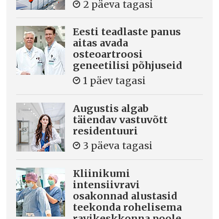
2 päeva tagasi
Eesti teadlaste panus
aitas avada
osteoartroosi
geneetilisi põhjuseid
1 päev tagasi
Augustis algab
täiendav vastuvõtt
residentuuri
3 päeva tagasi
Kliinikumi
intensiivravi
osakonnad alustasid
teekonda rohelisema
ravikeskkonna poole