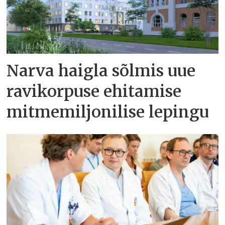
Narva haigla sõlmis uue
ravikorpuse ehitamise
mitmemiljonilise lepingu