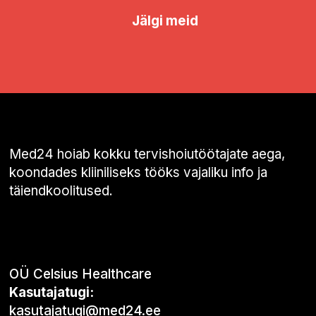
Jälgi meid
Med24 hoiab kokku tervishoiutöötajate aega,
koondades kliiniliseks tööks vajaliku info ja
täiendkoolitused.
OÜ Celsius Healthcare
Kasutajatugi:
kasutajatugi@med24.ee