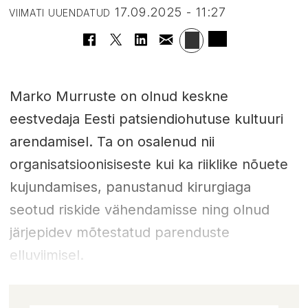
17.09.2025 - 11:27
VIIMATI UUENDATUD
Marko Murruste on olnud keskne
eestvedaja Eesti patsiendiohutuse kultuuri
arendamisel. Ta on osalenud nii
organisatsioonisiseste kui ka riiklike nõuete
kujundamises, panustanud kirurgiaga
seotud riskide vähendamisse ning olnud
järjepidev mõtestatud parenduste
elluviimisel.