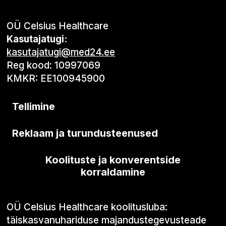
OÜ Celsius Healthcare
Kasutajatugi:
kasutajatugi@med24.ee
Reg kood: 10997069
KMKR: EE100945900
Tellimine
Reklaam ja turundusteenused
Koolituste ja konverentside
korraldamine
OÜ Celsius Healthcare koolitusluba:
täiskasvanuhariduse majandustegevusteade