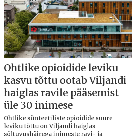
Ohtlike opioidide leviku
kasvu tõttu ootab Viljandi
haiglas ravile pääsemist
üle 30 inimese
Ohtlike sünteetiliste opioidide suure
leviku tõttu on Viljandi haiglas
sõltuvushäirega inimeste ravi- ja