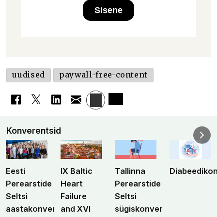
Sisene
uudised
paywall-free-content
Konverentsid
Eesti
IX Baltic
Tallinna
Diabeediko
Perearstide
Heart
Perearstide
Seltsi
Failure
Seltsi
aastakonverents
and XVI
sügiskonverents