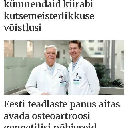
kümnendaid kiirabi
kutsemeisterlikkuse
võistlusi
Eesti teadlaste panus aitas
avada osteoartroosi
geneetilisi põhjuseid