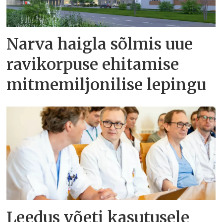
Narva haigla sõlmis uue
ravikorpuse ehitamise
mitmemiljonilise lepingu
Leedus võeti kasutusele