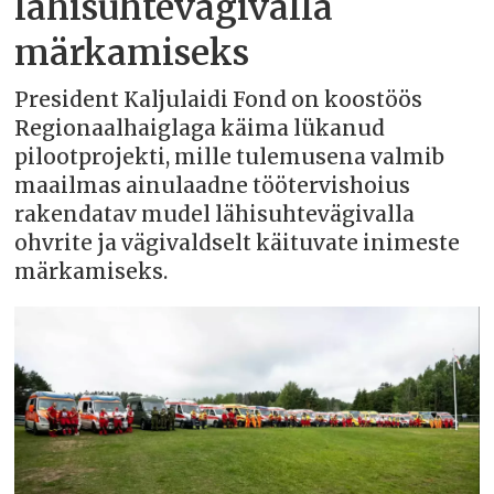
lähisuhtevägivalla
märkamiseks
President Kaljulaidi Fond on koostöös
Regionaalhaiglaga käima lükanud
pilootprojekti, mille tulemusena valmib
maailmas ainulaadne töötervishoius
rakendatav mudel lähisuhtevägivalla
ohvrite ja vägivaldselt käituvate inimeste
märkamiseks.