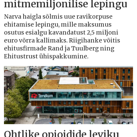
mitmemiljonilise lepingu
Narva haigla sõlmis uue ravikorpuse
ehitamise lepingu, mille maksumus
osutus esialgu kavandatust 2,5 miljoni
euro võrra kallimaks. Riigihanke võitis
ehitusfirmade Rand ja Tuulberg ning
Ehitustrust ühispakkumine.
Ohtlike opioidide leviku