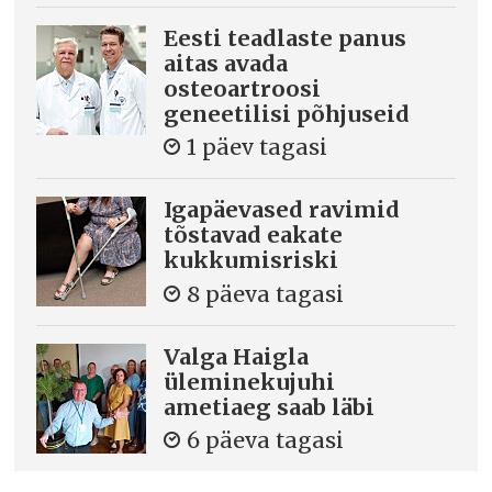
Eesti teadlaste panus
aitas avada
osteoartroosi
geneetilisi põhjuseid
1 päev tagasi
Igapäevased ravimid
tõstavad eakate
kukkumisriski
8 päeva tagasi
Valga Haigla
üleminekujuhi
ametiaeg saab läbi
6 päeva tagasi