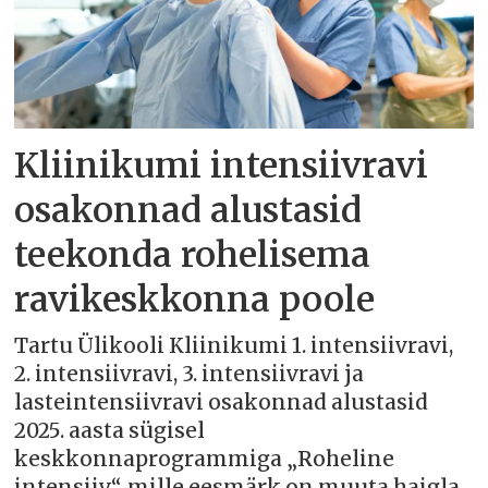
Kliinikumi intensiivravi
osakonnad alustasid
teekonda rohelisema
ravikeskkonna poole
Tartu Ülikooli Kliinikumi 1. intensiivravi,
2. intensiivravi, 3. intensiivravi ja
lasteintensiivravi osakonnad alustasid
2025. aasta sügisel
keskkonnaprogrammiga „Roheline
intensiiv“, mille eesmärk on muuta haigla