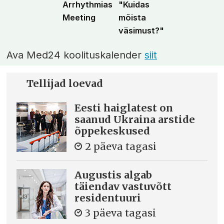
Arrhythmias
"Kuidas
Meeting
mõista
väsimust?"
Ava Med24 koolituskalender
siit
Tellijad loevad
Eesti haiglatest on
saanud Ukraina arstide
õppekeskused
2 päeva tagasi
Augustis algab
täiendav vastuvõtt
residentuuri
3 päeva tagasi