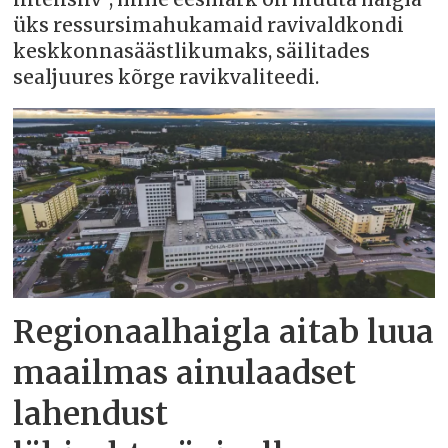
üks ressursimahukamaid ravivaldkondi
keskkonnasäästlikumaks, säilitades
sealjuures kõrge ravikvaliteedi.
Regionaalhaigla aitab luua
maailmas ainulaadset
lahendust