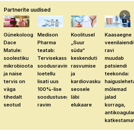
Partnerite uudised
Günekoloog
Medison
Koolitusel
Kaasaegne
Dace
Pharma
„Suur
veenilaiendi
Matule:
teatab:
süda“
ravi
soolestiku
Tervisekassa
keskenduti
muudab
mikrobioota
soodusravimite
rasvumise
patsiendi
ja naise
loetellu
ja
teekonda:
tervis on
lisati uus
kardiovaskulaarhaiguste
haiguslehet
väga
100%-lise
seosele
mõlemad
tihedalt
soodustusega
läbi
jalad
seotud
ravim
elukaare
korraga,
antikoagula
katkestama