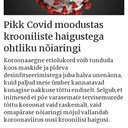
Pikk Covid moodustas
krooniliste haigustega
ohtliku nõiaringi
Koroonaaegne eriolukord võib tunduda
koos maskide ja pideva
desinfitseerimistega juba halva unenäona,
kuid paljud meie ümber kannatavad
kunagise nakkuse tõttu endiselt. Selgub, et
inimesed ei põe varasemate tervisemurede
tõttu koroonat vaid raskemalt, vaid
omapärase nõiaringi mõjul vallandab
koroonaviirus uusi kroonilisi haigusi.