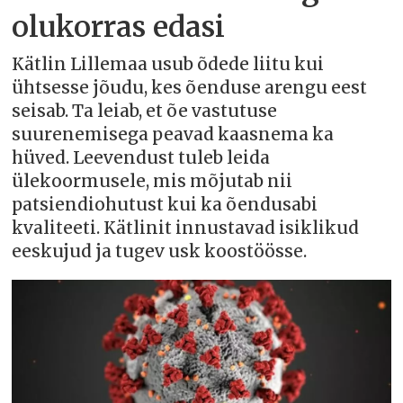
olukorras edasi
Kätlin Lillemaa usub õdede liitu kui
ühtsesse jõudu, kes õenduse arengu eest
seisab. Ta leiab, et õe vastutuse
suurenemisega peavad kaasnema ka
hüved. Leevendust tuleb leida
ülekoormusele, mis mõjutab nii
patsiendiohutust kui ka õendusabi
kvaliteeti. Kätlinit innustavad isiklikud
eeskujud ja tugev usk koostöösse.