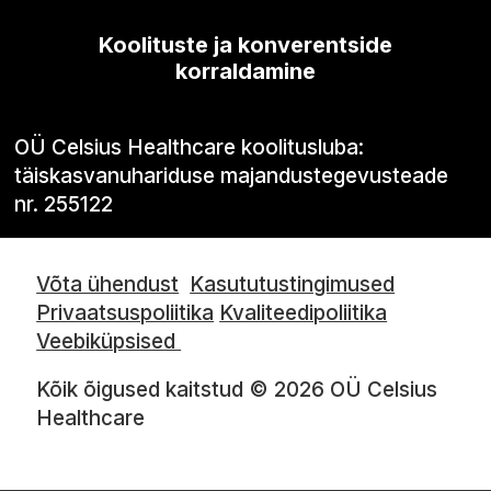
Koolituste ja konverentside
korraldamine
OÜ Celsius Healthcare koolitusluba:
täiskasvanuhariduse majandustegevusteade
nr. 255122
Võta ühendust
Kasututustingimused
Privaatsuspoliitika
Kvaliteedipoliitika
Veebiküpsised
Kõik õigused kaitstud © 2026 OÜ Celsius
Healthcare