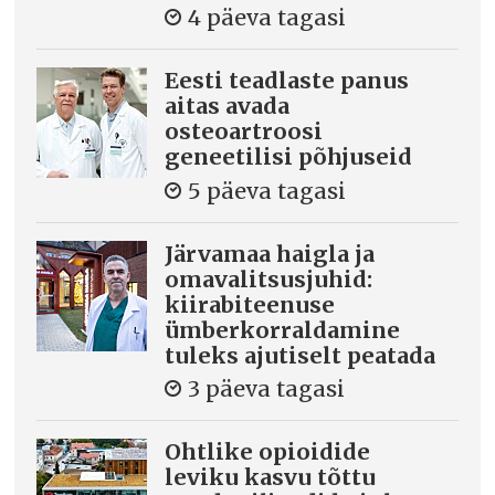
4 päeva tagasi
Eesti teadlaste panus
aitas avada
osteoartroosi
geneetilisi põhjuseid
5 päeva tagasi
Järvamaa haigla ja
omavalitsusjuhid:
kiirabiteenuse
ümberkorraldamine
tuleks ajutiselt peatada
3 päeva tagasi
Ohtlike opioidide
leviku kasvu tõttu