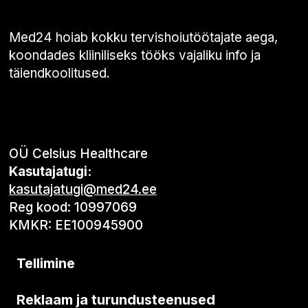
Med24 hoiab kokku tervishoiutöötajate aega,
koondades kliiniliseks tööks vajaliku info ja
täiendkoolitused.
OÜ Celsius Healthcare
Kasutajatugi:
kasutajatugi@med24.ee
Reg kood: 10997069
KMKR: EE100945900
Tellimine
Reklaam ja turundusteenused