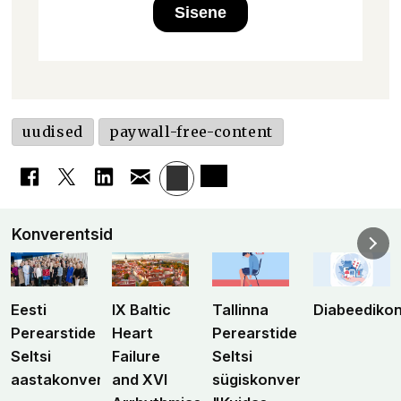
Sisene
uudised
paywall-free-content
Konverentsid
Eesti
IX Baltic
Tallinna
Diabeediko
Perearstide
Heart
Perearstide
Seltsi
Failure
Seltsi
aastakonverents
and XVI
sügiskonverents