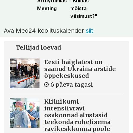
Arrhythmias
"Kuidas
Meeting
mõista
väsimust?"
Ava Med24 koolituskalender
siit
Tellijad loevad
Eesti haiglatest on
saanud Ukraina arstide
õppekeskused
6 päeva tagasi
Kliinikumi
intensiivravi
osakonnad alustasid
teekonda rohelisema
ravikeskkonna poole