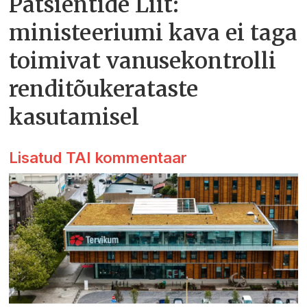
Patsientide Liit:
ministeeriumi kava ei taga
toimivat vanusekontrolli
renditõukerataste
kasutamisel
Lisatud TAI kommentaar