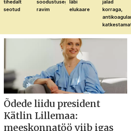
tihedalt
soodustusega
läbi
jalad
seotud
ravim
elukaare
korraga,
antikoagula
katkestama
Õdede liidu president
Kätlin Lillemaa:
meeskonnatöö viib igas