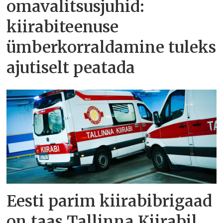
omavalitsusjuhid:
kiirabiteenuse
ümberkorraldamine tuleks
ajutiselt peatada
Eesti parim kiirabibrigaad
on taas Tallinna Kiirabil