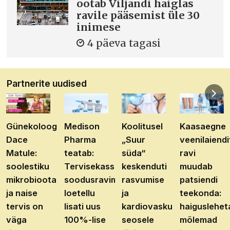
ootab Viljandi haiglas
ravile pääsemist üle 30
inimese
4 päeva tagasi
Partnerite uudised
Günekoloog
Medison
Koolitusel
Kaasaegne
Dace
Pharma
„Suur
veenilaiendi
Matule:
teatab:
süda“
ravi
soolestiku
Tervisekassa
keskenduti
muudab
mikrobioota
soodusravimite
rasvumise
patsiendi
ja naise
loetellu
ja
teekonda:
tervis on
lisati uus
kardiovaskulaarhaiguste
haiguslehet
väga
100%-lise
seosele
mõlemad