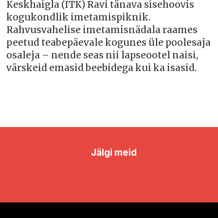
Keskhaigla (ITK) Ravi tänava sisehoovis
kogukondlik imetamispiknik.
Rahvusvahelise imetamisnädala raames
peetud teabepäevale kogunes üle poolesaja
osaleja – nende seas nii lapseootel naisi,
värskeid emasid beebidega kui ka isasid.
Jälgi meid