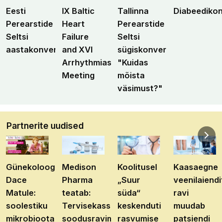
Eesti
IX Baltic
Tallinna
Diabeediko
Perearstide
Heart
Perearstide
Seltsi
Failure
Seltsi
aastakonverents
and XVI
sügiskonverents
Arrhythmias
"Kuidas
Meeting
mõista
väsimust?"
Partnerite uudised
Günekoloog
Medison
Koolitusel
Kaasaegne
Dace
Pharma
„Suur
veenilaiendi
Matule:
teatab:
süda“
ravi
soolestiku
Tervisekassa
keskenduti
muudab
mikrobioota
soodusravimite
rasvumise
patsiendi