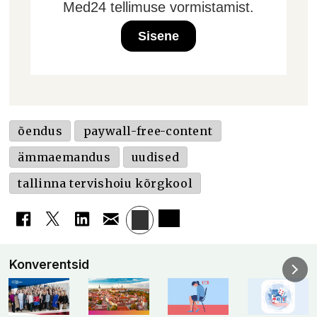
Med24 tellimuse vormistamist.
Sisene
õendus
paywall-free-content
ämmaemandus
uudised
tallinna tervishoiu kõrgkool
Konverentsid