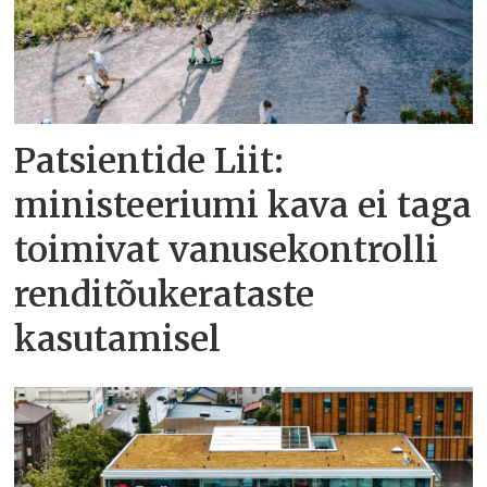
Patsientide Liit:
ministeeriumi kava ei taga
toimivat vanusekontrolli
renditõukerataste
kasutamisel