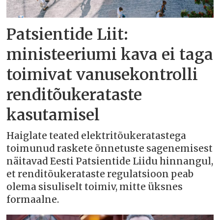
Patsientide Liit:
ministeeriumi kava ei taga
toimivat vanusekontrolli
renditõukerataste
kasutamisel
Haiglate teated elektritõukeratastega
toimunud raskete õnnetuste sagenemisest
näitavad Eesti Patsientide Liidu hinnangul,
et renditõukerataste regulatsioon peab
olema sisuliselt toimiv, mitte üksnes
formaalne.