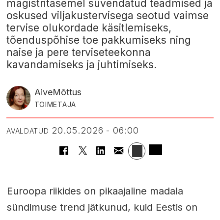
magistritasemel süvendatud teadmised ja
oskused viljakustervisega seotud vaimse
tervise olukordade käsitlemiseks,
tõenduspõhise toe pakkumiseks ning
naise ja pere terviseteekonna
kavandamiseks ja juhtimiseks.
Aive
Mõttus
TOIMETAJA
20.05.2026 - 06:00
AVALDATUD
Euroopa riikides on pikaajaline madala
sündimuse trend jätkunud, kuid Eestis on