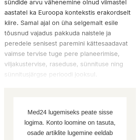
sündide arvu vähenemine olnud viimastel
aastatel ka Euroopa kontekstis erakordselt
kiire. Samal ajal on üha selgemalt esile
tõusnud vajadus pakkuda naistele ja
peredele senisest paremini kättesaadavat
vaimse tervise tuge pere planeerimise,
viljakustervise, raseduse, sünnituse ning
sünnitusjärgse perioodi jooksul.
Med24 lugemiseks peate sisse
logima. Konto loomine on tasuta,
osade artiklite lugemine eeldab