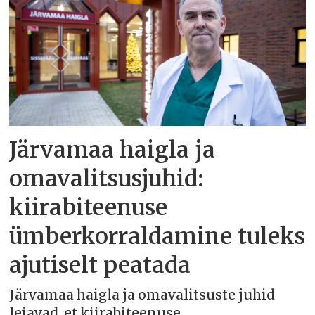
Järvamaa haigla ja
omavalitsusjuhid:
kiirabiteenuse
ümberkorraldamine tuleks
ajutiselt peatada
Järvamaa haigla ja omavalitsuste juhid
leiavad, et kiirabiteenuse