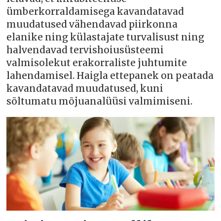
ümberkorraldamisega kavandatavad
muudatused vähendavad piirkonna
elanike ning külastajate turvalisust ning
halvendavad tervishoiusüsteemi
valmisolekut erakorraliste juhtumite
lahendamisel. Haigla ettepanek on peatada
kavandatavad muudatused, kuni
sõltumatu mõjuanalüüsi valmimiseni.