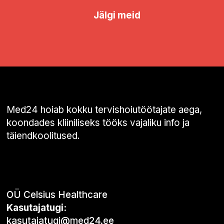
Jälgi meid
Med24 hoiab kokku tervishoiutöötajate aega,
koondades kliiniliseks tööks vajaliku info ja
täiendkoolitused.
OÜ Celsius Healthcare
Kasutajatugi:
kasutajatugi@med24.ee