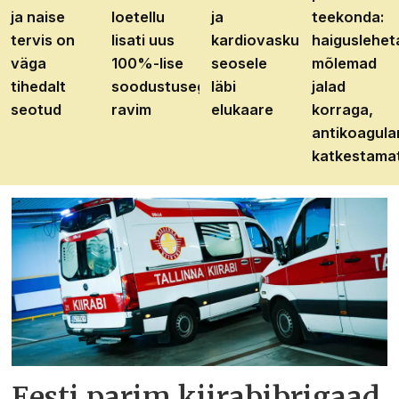
ja naise
loetellu
ja
teekonda:
tervis on
lisati uus
kardiovaskulaarhaiguste
haiguslehet
väga
100%-lise
seosele
mõlemad
tihedalt
soodustusega
läbi
jalad
seotud
ravim
elukaare
korraga,
antikoagula
katkestama
Eesti parim kiirabibrigaad