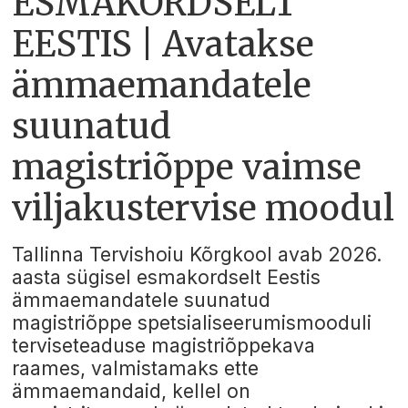
ESMAKORDSELT
EESTIS | Avatakse
ämmaemandatele
suunatud
magistriõppe vaimse
viljakustervise moodul
Tallinna Tervishoiu Kõrgkool avab 2026.
aasta sügisel esmakordselt Eestis
ämmaemandatele suunatud
magistriõppe spetsialiseerumismooduli
terviseteaduse magistriõppekava
raames, valmistamaks ette
ämmaemandaid, kellel on