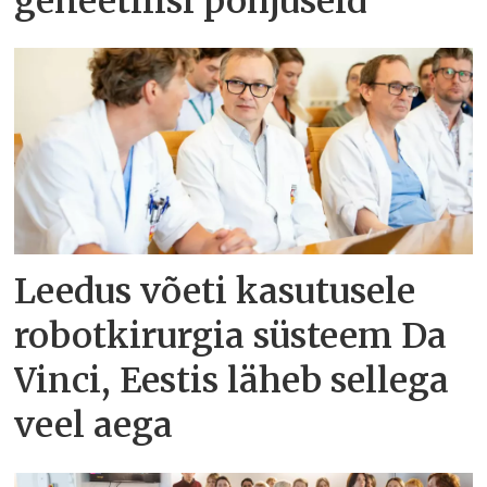
geneetilisi põhjuseid
Leedus võeti kasutusele
robotkirurgia süsteem Da
Vinci, Eestis läheb sellega
veel aega