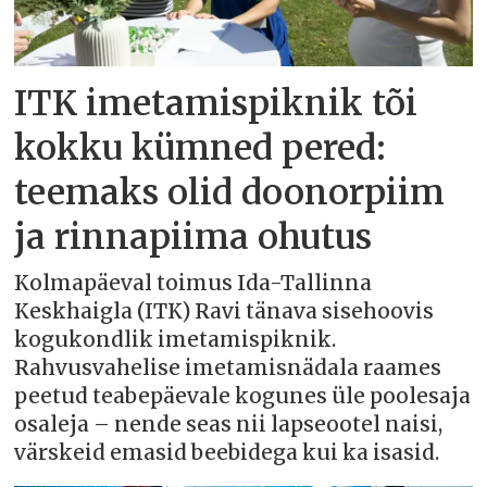
ITK imetamispiknik tõi
kokku kümned pered:
teemaks olid doonorpiim
ja rinnapiima ohutus
Kolmapäeval toimus Ida-Tallinna
Keskhaigla (ITK) Ravi tänava sisehoovis
kogukondlik imetamispiknik.
Rahvusvahelise imetamisnädala raames
peetud teabepäevale kogunes üle poolesaja
osaleja – nende seas nii lapseootel naisi,
värskeid emasid beebidega kui ka isasid.