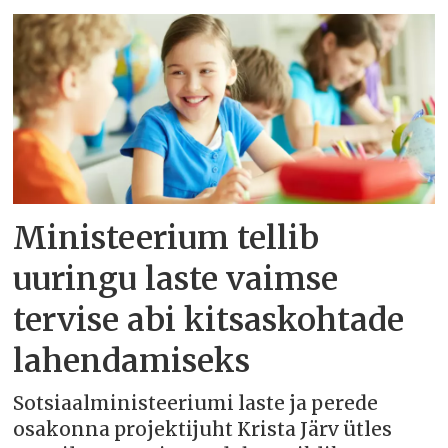
Ministeerium tellib
uuringu laste vaimse
tervise abi kitsaskohtade
lahendamiseks
Sotsiaalministeeriumi laste ja perede
osakonna projektijuht Krista Järv ütles