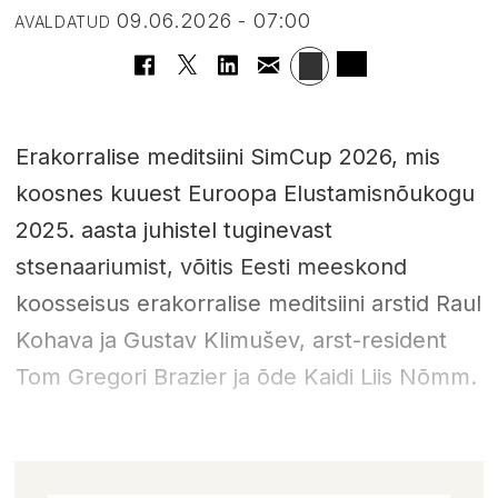
09.06.2026 - 07:00
AVALDATUD
Erakorralise meditsiini SimCup 2026, mis
koosnes kuuest Euroopa Elustamisnõukogu
2025. aasta juhistel tuginevast
stsenaariumist, võitis Eesti meeskond
koosseisus erakorralise meditsiini arstid Raul
Kohava ja Gustav Klimušev, arst-resident
Tom Gregori Brazier ja õde Kaidi Liis Nõmm.