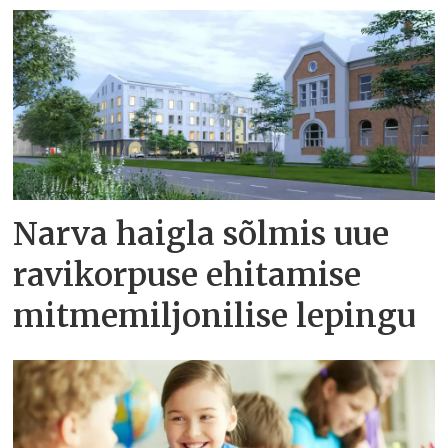
Narva haigla sõlmis uue
ravikorpuse ehitamise
mitmemiljonilise lepingu