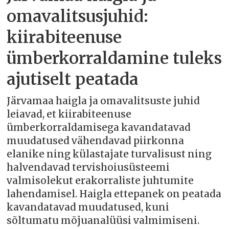
omavalitsusjuhid:
kiirabiteenuse
ümberkorraldamine tuleks
ajutiselt peatada
Järvamaa haigla ja omavalitsuste juhid
leiavad, et kiirabiteenuse
ümberkorraldamisega kavandatavad
muudatused vähendavad piirkonna
elanike ning külastajate turvalisust ning
halvendavad tervishoiusüsteemi
valmisolekut erakorraliste juhtumite
lahendamisel. Haigla ettepanek on peatada
kavandatavad muudatused, kuni
sõltumatu mõjuanalüüsi valmimiseni.