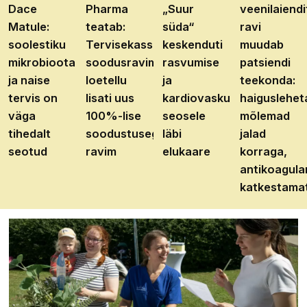
Dace
Pharma
„Suur
veenilaiendi
Matule:
teatab:
süda“
ravi
soolestiku
Tervisekassa
keskenduti
muudab
mikrobioota
soodusravimite
rasvumise
patsiendi
ja naise
loetellu
ja
teekonda:
tervis on
lisati uus
kardiovaskulaarhaiguste
haiguslehet
väga
100%-lise
seosele
mõlemad
tihedalt
soodustusega
läbi
jalad
seotud
ravim
elukaare
korraga,
antikoagula
katkestama