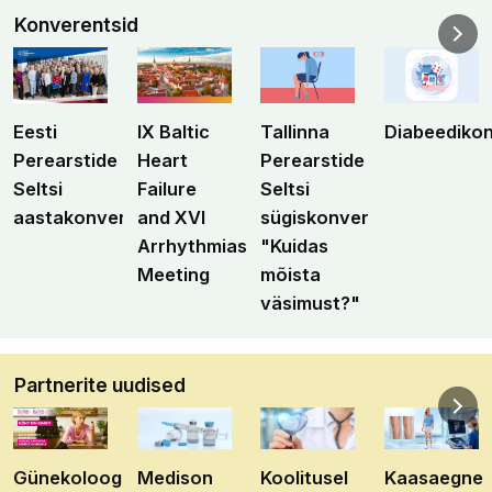
Konverentsid
Eesti
IX Baltic
Tallinna
Diabeediko
Perearstide
Heart
Perearstide
Seltsi
Failure
Seltsi
aastakonverents
and XVI
sügiskonverents
Arrhythmias
"Kuidas
Meeting
mõista
väsimust?"
Partnerite uudised
Günekoloog
Medison
Koolitusel
Kaasaegne