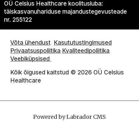
OÜ Celsius Healthcare koolitusluba:
täiskasvanuhariduse majandustegevusteade
nr. 255122
Võta ühendust
Kasututustingimused
Privaatsuspoliitika
Kvaliteedipoliitika
Veebiküpsised
Kõik õigused kaitstud © 2026 OÜ Celsius
Healthcare
Powered by Labrador CMS