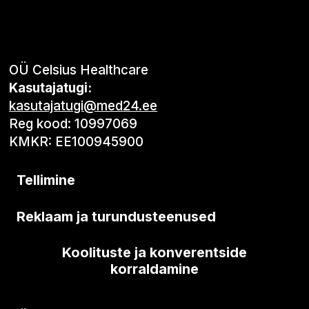
OÜ Celsius Healthcare
Kasutajatugi:
kasutajatugi@med24.ee
Reg kood: 10997069
KMKR: EE100945900
Tellimine
Reklaam ja turundusteenused
Koolituste ja konverentside
korraldamine