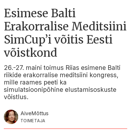
Esimese Balti
Erakorralise Meditsiini
SimCup’i võitis Eesti
võistkond
26.-27. maini toimus Riias esimene Balti
riikide erakorralise meditsiini kongress,
mille raames peeti ka
simulatsioonipõhine elustamisoskuste
võistlus.
Aive
Mõttus
TOIMETAJA