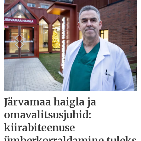
Järvamaa haigla ja
omavalitsusjuhid:
kiirabiteenuse
ümberkorraldamine tuleks