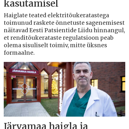
kasutamisel
Haiglate teated elektritõukeratastega
toimunud raskete õnnetuste sagenemisest
näitavad Eesti Patsientide Liidu hinnangul,
et renditõukerataste regulatsioon peab
olema sisuliselt toimiv, mitte üksnes
formaalne.
Järvamaa haigla ja