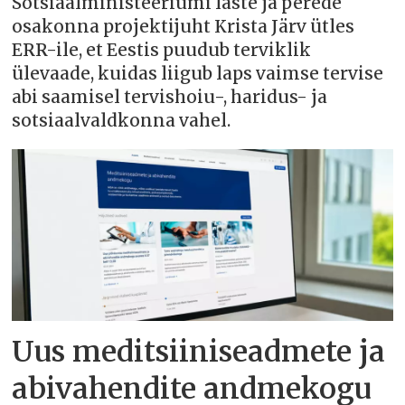
Sotsiaalministeeriumi laste ja perede
osakonna projektijuht Krista Järv ütles
ERR-ile, et Eestis puudub terviklik
ülevaade, kuidas liigub laps vaimse tervise
abi saamisel tervishoiu-, haridus- ja
sotsiaalvaldkonna vahel.
Uus meditsiiniseadmete ja
abivahendite andmekogu