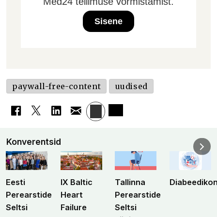
Med24 tellimuse vormistamist.
Sisene
paywall-free-content
uudised
Konverentsid
Eesti
IX Baltic
Tallinna
Diabeediko
Perearstide
Heart
Perearstide
Seltsi
Failure
Seltsi