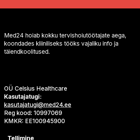
Med24 hoiab kokku tervishoiutöötajate aega,
koondades kliiniliseks tööks vajaliku info ja
täiendkoolitused.
OÜ Celsius Healthcare
Kasutajatugi:
kasutajatugi@med24.ee
Reg kood: 10997069
KMKR: EE100945900
Tellimine