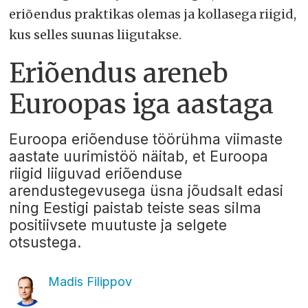
eriõendus praktikas olemas ja kollasega riigid,
kus selles suunas liigutakse.
Eriõendus areneb
Euroopas iga aastaga
Euroopa eriõenduse töörühma viimaste
aastate uurimistöö näitab, et Euroopa
riigid liiguvad eriõenduse
arendustegevusega üsna jõudsalt edasi
ning Eestigi paistab teiste seas silma
positiivsete muutuste ja selgete
otsustega.
Madis Filippov