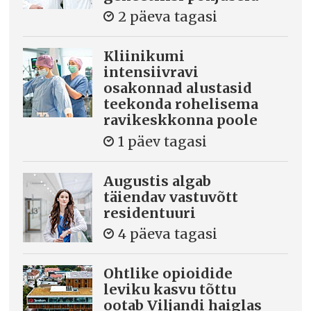
2 päeva tagasi
Kliinikumi
intensiivravi
osakonnad alustasid
teekonda rohelisema
ravikeskkonna poole
1 päev tagasi
Augustis algab
täiendav vastuvõtt
residentuuri
4 päeva tagasi
Ohtlike opioidide
leviku kasvu tõttu
ootab Viljandi haiglas