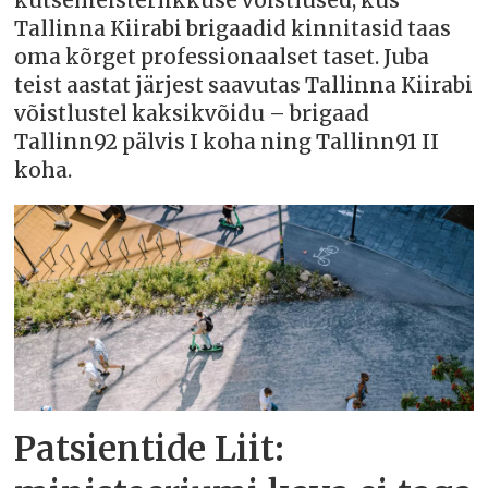
kutsemeisterlikkuse võistlused, kus
Tallinna Kiirabi brigaadid kinnitasid taas
oma kõrget professionaalset taset. Juba
teist aastat järjest saavutas Tallinna Kiirabi
võistlustel kaksikvõidu – brigaad
Tallinn92 pälvis I koha ning Tallinn91 II
koha.
Patsientide Liit: