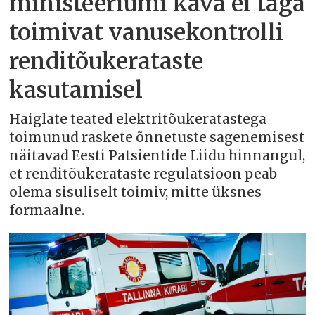
ministeeriumi kava ei taga
toimivat vanusekontrolli
renditõukerataste
kasutamisel
Haiglate teated elektritõukeratastega
toimunud raskete õnnetuste sagenemisest
näitavad Eesti Patsientide Liidu hinnangul,
et renditõukerataste regulatsioon peab
olema sisuliselt toimiv, mitte üksnes
formaalne.