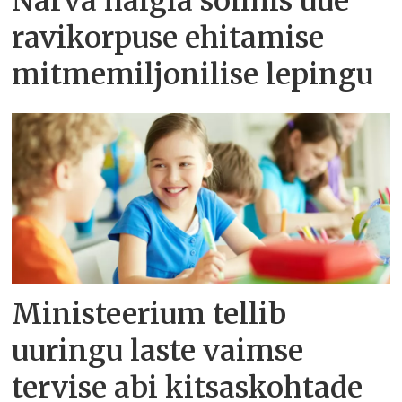
Narva haigla sõlmis uue
ravikorpuse ehitamise
mitmemiljonilise lepingu
Ministeerium tellib
uuringu laste vaimse
tervise abi kitsaskohtade