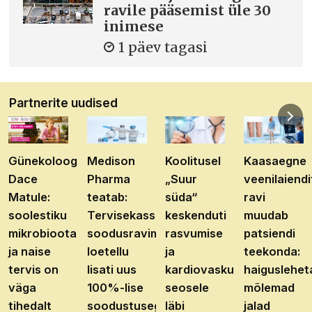
ravile pääsemist üle 30
inimese
1 päev tagasi
Partnerite uudised
Günekoloog
Medison
Koolitusel
Kaasaegne
Dace
Pharma
„Suur
veenilaiendi
Matule:
teatab:
süda“
ravi
soolestiku
Tervisekassa
keskenduti
muudab
mikrobioota
soodusravimite
rasvumise
patsiendi
ja naise
loetellu
ja
teekonda:
tervis on
lisati uus
kardiovaskulaarhaiguste
haiguslehet
väga
100%-lise
seosele
mõlemad
tihedalt
soodustusega
läbi
jalad