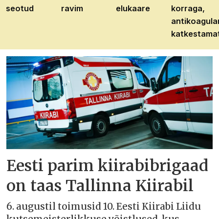
seotud
ravim
elukaare
korraga,
antikoagula
katkestama
Eesti parim kiirabibrigaad
on taas Tallinna Kiirabil
6. augustil toimusid 10. Eesti Kiirabi Liidu