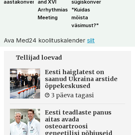
aastakonverents
and XVI
sügiskonverents
Arrhythmias
"Kuidas
Meeting
mõista
väsimust?"
Ava Med24 koolituskalender
siit
Tellijad loevad
Eesti haiglatest on
saanud Ukraina arstide
õppekeskused
3 päeva tagasi
Eesti teadlaste panus
aitas avada
osteoartroosi
geneetilisi põhjuseid