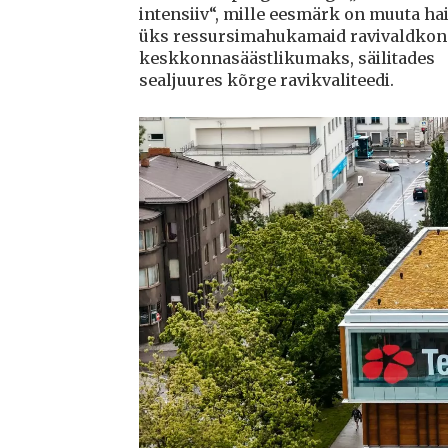
intensiiv“, mille eesmärk on muuta ha
üks ressursimahukamaid ravivaldkon
keskkonnasäästlikumaks, säilitades
sealjuures kõrge ravikvaliteedi.