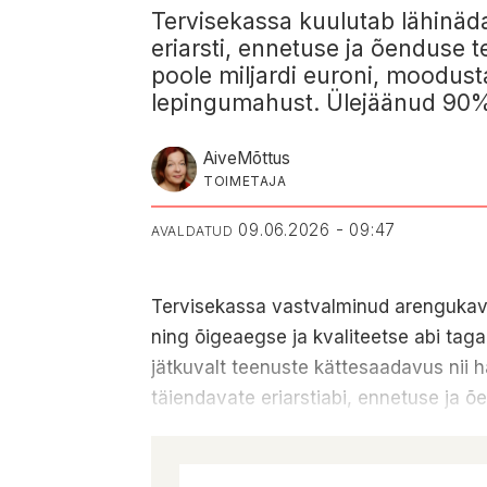
Tervisekassa kuulutab lähinäda
eriarsti, ennetuse ja õenduse 
poole miljardi euroni, moodus
lepingumahust. Ülejäänud 90% 
Aive
Mõttus
TOIMETAJA
09.06.2026 - 09:47
AVALDATUD
Tervisekassa vastvalminud arengukav
ning õigeaegse ja kvaliteetse abi tag
jätkuvalt teenuste kättesaadavus nii 
täiendavate eriarstiabi, ennetuse ja õ