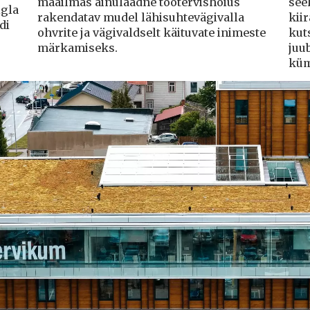
maailmas ainulaadne töötervishoius
see
igla
rakendatav mudel lähisuhtevägivalla
kiir
di
ohvrite ja vägivaldselt käituvate inimeste
kut
märkamiseks.
juu
küm