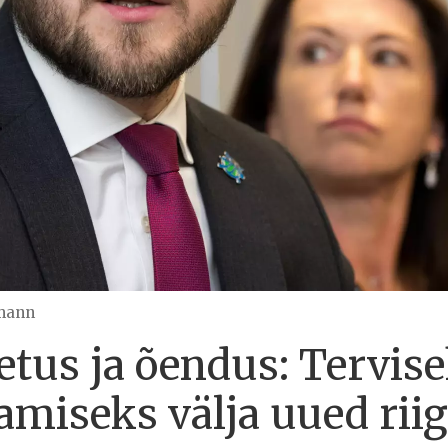
imann
netus ja õendus: Tervi
amiseks välja uued rii