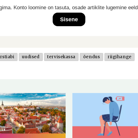
ima. Konto loomine on tasuta, osade artiklite lugemine eel
Sisene
rstiabi
uudised
tervisekassa
õendus
riigihange