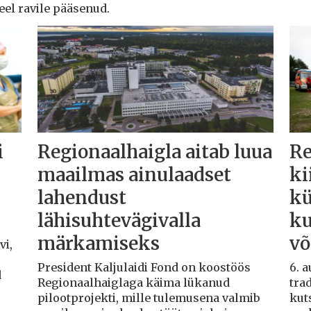
veel ravile pääsenud.
i
Regionaalhaigla aitab luua
Re
maailmas ainulaadset
ki
lahendust
kü
lähisuhtevägivalla
ku
märkamiseks
võ
vi,
President Kaljulaidi Fond on koostöös
6. 
d
Regionaalhaiglaga käima lükanud
trad
pilootprojekti, mille tulemusena valmib
kut