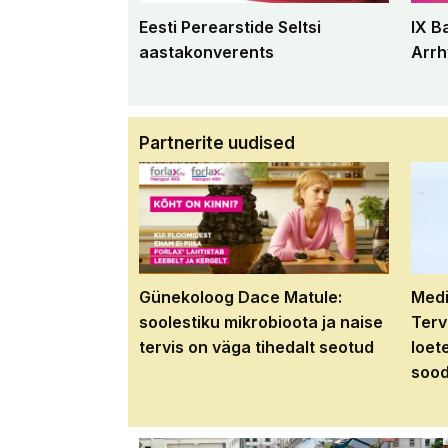
Eesti Perearstide Seltsi
IX B
aastakonverents
Arrh
Partnerite uudised
Günekoloog Dace Matule:
Medi
soolestiku mikrobioota ja naise
Terv
tervis on väga tihedalt seotud
loet
sood