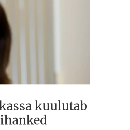
sekassa kuulutab
gihanked