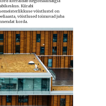
kord korraldab Regionaalhaigla
abikeskus. Kiirabi
semeisterlikkuse võistlustel on
beliaasta, võistlused toimuvad juba
nendat korda.