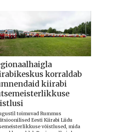
gionaalhaigla
irabikeskus korraldab
mnendaid kiirabi
tsemeisterlikkuse
istlusi
augustil toimuvad Rummus
itsioonilised Eesti Kiirabi Liidu
semeisterlikkuse võistlused, mida