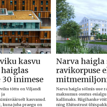
eviku kasvu
Narva haigla
 haiglas
ravikorpuse 
e 30 inimese
mitmemiljoni
eviku tõttu on Viljandi
Narva haigla sõlmis uue r
 ja
maksumus osutus esialgu k
rkimisväärselt kasvanud.
kallimaks. Riigihanke või
t, kuna juba praegu on
ning Ehitustrust ühispak