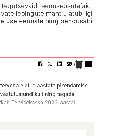
is tegutsevaid teenuseosutajaid
vate lepingute maht ulatub ligi
nnetuseteenuste ning õendusabi
tervena elatud aastate pikendamise
 vastutustundlikult ning tagada
ätkab Tervisekassa 2026. aastal