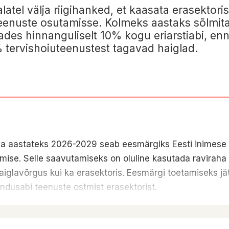
latel välja riigihanked, et kaasata erasektor
teenuste osutamisse. Kolmeks aastaks sõlmita
tades hinnanguliselt 10% kogu eriarstiabi, e
tervishoiuteenustest tagavad haiglad.
a aastateks 2026-2029 seab eesmärgiks Eesti inimese 
amise. Selle saavutamiseks on oluline kasutada raviraha
haiglavõrgus kui ka erasektoris. Eesmärgi toetamiseks j
endusabi teenuste ostmist erasektorist.