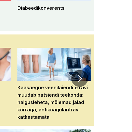
Diabeedikonverents
Peremeditsiini 
konverents 2
Kaasaegne veenilaiendite ravi
Veebiseminar:
muudab patsiendi teekonda:
patsiendi neere
haigusleheta, mõlemad jalad
tema tulevikku
korraga, antikoagulantravi
katkestamata