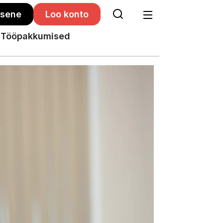
isene
Loo konto
Tööpakkumised