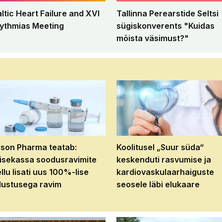
altic Heart Failure and XVI
Tallinna Perearstide Seltsi
ythmias Meeting
sügiskonverents "Kuidas
mõista väsimust?"
son Pharma teatab:
Koolitusel „Suur süda“
isekassa soodusravimite
keskenduti rasvumise ja
ellu lisati uus 100%-lise
kardiovaskulaarhaiguste
ustusega ravim
seosele läbi elukaare