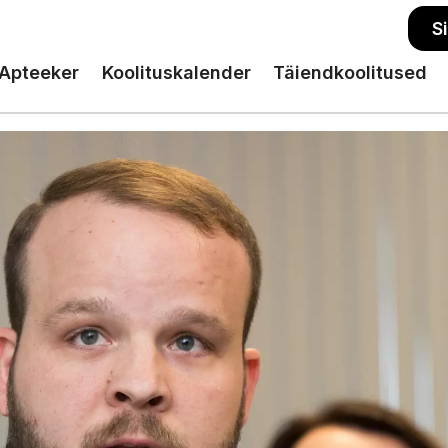
S
Apteeker
Koolituskalender
Täiendkoolitused