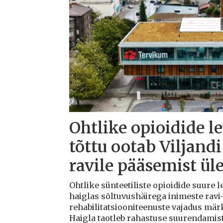
Ohtlike opioidide l
tõttu ootab Viljandi
ravile pääsemist ül
Ohtlike sünteetiliste opioidide suure l
haiglas sõltuvushäirega inimeste ravi-
rehabilitatsiooniteenuste vajadus mä
Haigla taotleb rahastuse suurendamis