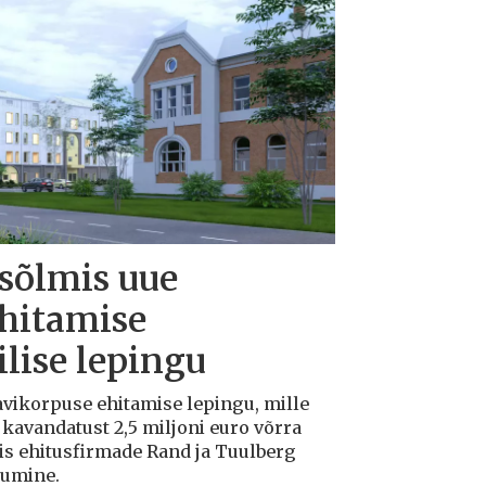
 sõlmis uue
ehitamise
lise lepingu
avikorpuse ehitamise lepingu, mille
avandatust 2,5 miljoni euro võrra
tis ehitusfirmade Rand ja Tuulberg
kumine.