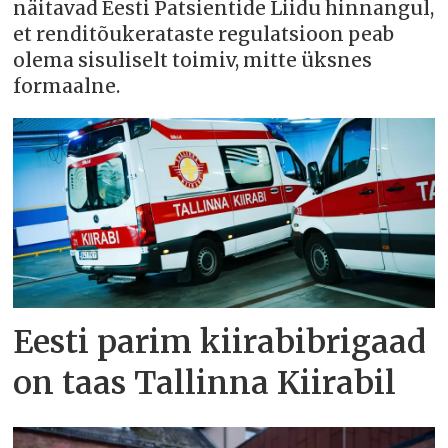
näitavad Eesti Patsientide Liidu hinnangul,
et renditõukerataste regulatsioon peab
olema sisuliselt toimiv, mitte üksnes
formaalne.
Eesti parim kiirabibrigaad
on taas Tallinna Kiirabil