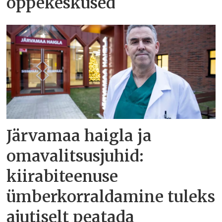
õppekeskused
Järvamaa haigla ja
omavalitsusjuhid:
kiirabiteenuse
ümberkorraldamine tuleks
ajutiselt peatada