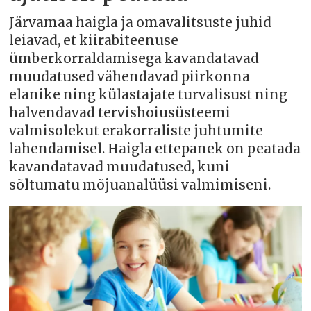
Järvamaa haigla ja omavalitsuste juhid
leiavad, et kiirabiteenuse
ümberkorraldamisega kavandatavad
muudatused vähendavad piirkonna
elanike ning külastajate turvalisust ning
halvendavad tervishoiusüsteemi
valmisolekut erakorraliste juhtumite
lahendamisel. Haigla ettepanek on peatada
kavandatavad muudatused, kuni
sõltumatu mõjuanalüüsi valmimiseni.