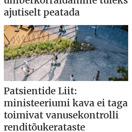
ümberkorraldamine tuleks
ajutiselt peatada
Patsientide Liit:
ministeeriumi kava ei taga
toimivat vanusekontrolli
renditõukerataste