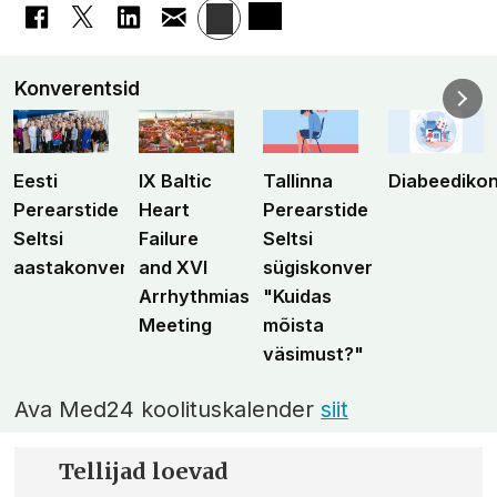
Konverentsid
Eesti
IX Baltic
Tallinna
Diabeediko
Perearstide
Heart
Perearstide
Seltsi
Failure
Seltsi
aastakonverents
and XVI
sügiskonverents
Arrhythmias
"Kuidas
Meeting
mõista
väsimust?"
Ava Med24 koolituskalender
siit
Tellijad loevad