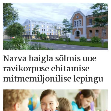
Narva haigla sõlmis uue
ravikorpuse ehitamise
mitmemiljonilise lepingu