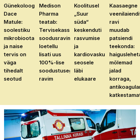
Günekoloog
Medison
Koolitusel
Kaasaegne
Dace
Pharma
„Suur
veenilaiendi
Matule:
teatab:
süda“
ravi
soolestiku
Tervisekassa
keskenduti
muudab
mikrobioota
soodusravimite
rasvumise
patsiendi
ja naise
loetellu
ja
teekonda:
tervis on
lisati uus
kardiovaskulaarhaiguste
haiguslehet
väga
100%-lise
seosele
mõlemad
tihedalt
soodustusega
läbi
jalad
seotud
ravim
elukaare
korraga,
antikoagula
katkestama