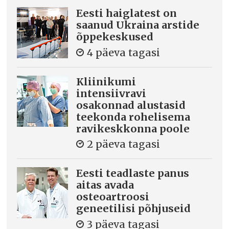
Eesti haiglatest on
saanud Ukraina arstide
õppekeskused
4 päeva tagasi
Kliinikumi
intensiivravi
osakonnad alustasid
teekonda rohelisema
ravikeskkonna poole
2 päeva tagasi
Eesti teadlaste panus
aitas avada
osteoartroosi
geneetilisi põhjuseid
3 päeva tagasi