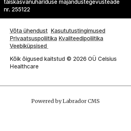
täiskasvanuhariduse majandustegevusteade
nr. 255122
Võta ühendust
Kasututustingimused
Privaatsuspoliitika
Kvaliteedipoliitika
Veebiküpsised
Kõik õigused kaitstud © 2026 OÜ Celsius
Healthcare
Powered by Labrador CMS