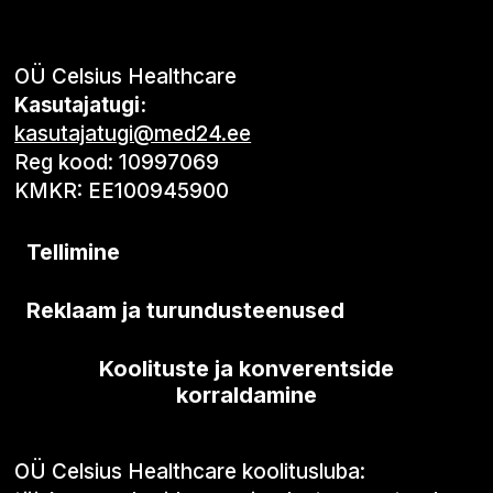
OÜ Celsius Healthcare
Kasutajatugi:
kasutajatugi@med24.ee
Reg kood: 10997069
KMKR: EE100945900
Tellimine
Reklaam ja turundusteenused
Koolituste ja konverentside
korraldamine
OÜ Celsius Healthcare koolitusluba: