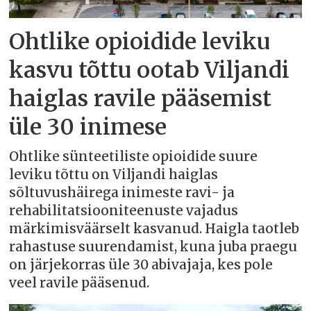
Ohtlike opioidide leviku
kasvu tõttu ootab Viljandi
haiglas ravile pääsemist
üle 30 inimese
Ohtlike sünteetiliste opioidide suure
leviku tõttu on Viljandi haiglas
sõltuvushäirega inimeste ravi- ja
rehabilitatsiooniteenuste vajadus
märkimisväärselt kasvanud. Haigla taotleb
rahastuse suurendamist, kuna juba praegu
on järjekorras üle 30 abivajaja, kes pole
veel ravile pääsenud.