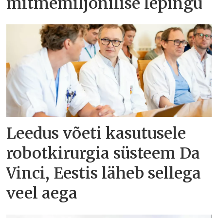
mitmemiljonilise lepingu
Leedus võeti kasutusele
robotkirurgia süsteem Da
Vinci, Eestis läheb sellega
veel aega