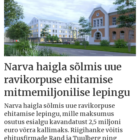
Narva haigla sõlmis uue
ravikorpuse ehitamise
mitmemiljonilise lepingu
Narva haigla sõlmis uue ravikorpuse
ehitamise lepingu, mille maksumus
osutus esialgu kavandatust 2,5 miljoni
euro võrra kallimaks. Riigihanke võitis
ehitusfirmade Rand ja Tuulberg ning