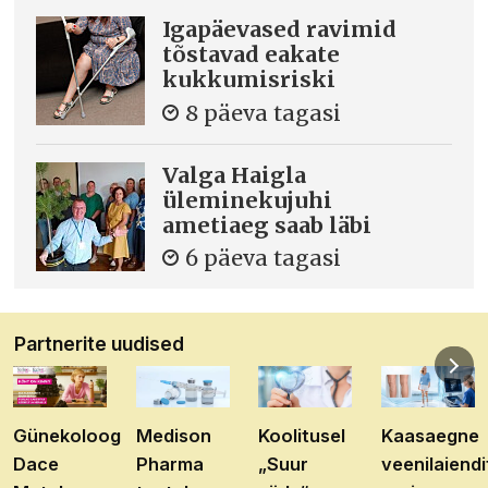
Igapäevased ravimid
tõstavad eakate
kukkumisriski
8 päeva tagasi
Valga Haigla
üleminekujuhi
ametiaeg saab läbi
6 päeva tagasi
Partnerite uudised
Günekoloog
Medison
Koolitusel
Kaasaegne
Dace
Pharma
„Suur
veenilaiendi