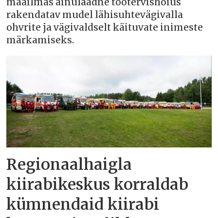
maailmas ainulaadne töötervishoius
rakendatav mudel lähisuhtevägivalla
ohvrite ja vägivaldselt käituvate inimeste
märkamiseks.
Regionaalhaigla
kiirabikeskus korraldab
kümnendaid kiirabi