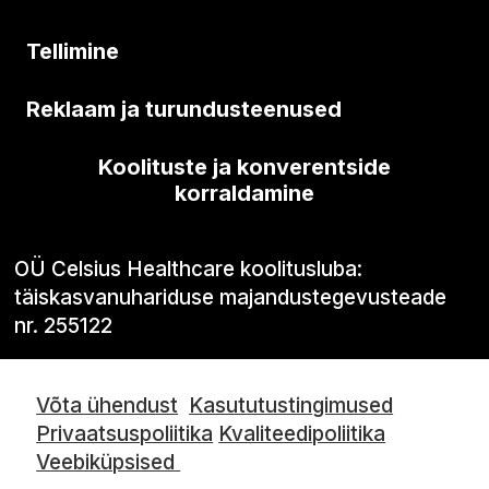
Tellimine
Reklaam ja turundusteenused
Koolituste ja konverentside
korraldamine
OÜ Celsius Healthcare koolitusluba:
täiskasvanuhariduse majandustegevusteade
nr. 255122
Võta ühendust
Kasututustingimused
Privaatsuspoliitika
Kvaliteedipoliitika
Veebiküpsised