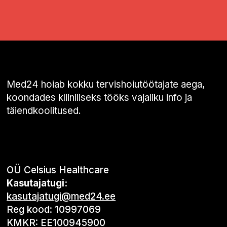
Med24 hoiab kokku tervishoiutöötajate aega,
koondades kliiniliseks tööks vajaliku info ja
täiendkoolitused.
OÜ Celsius Healthcare
Kasutajatugi:
kasutajatugi@med24.ee
Reg kood: 10997069
KMKR: EE100945900