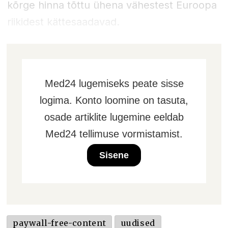
kõrge hinna tõttu ühena vähestest Euroopa
riikidest kättesaadavad.
Med24 lugemiseks peate sisse
logima. Konto loomine on tasuta,
osade artiklite lugemine eeldab
Med24 tellimuse vormistamist.
Sisene
paywall-free-content
uudised