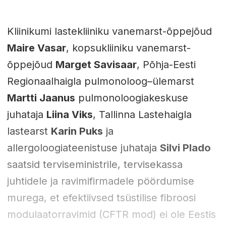
Kliinikumi lastekliiniku vanemarst-õppejõud
Maire Vasar
, kopsukliiniku vanemarst-
õppejõud
Marget Savisaar
, Põhja-Eesti
Regionaalhaigla pulmonoloog–ülemarst
Martti Jaanus
pulmonoloogiakeskuse
juhataja
Liina Viks
, Tallinna Lastehaigla
lastearst
Karin Puks
ja
allergoloogiateenistuse juhataja
Silvi Plado
saatsid terviseministrile, tervisekassa
juhtidele ja ravimifirmadele pöördumise
murega, et efektiivsed tsüstilise fibroosi
modulaatorravimid (CFTR mod) ei ole Eestis