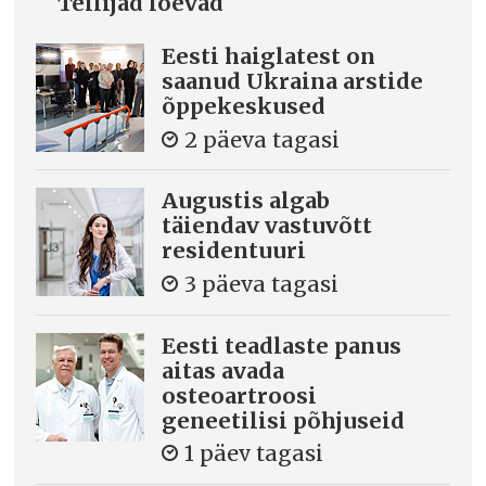
Tellijad loevad
Eesti haiglatest on
saanud Ukraina arstide
õppekeskused
2 päeva tagasi
Augustis algab
täiendav vastuvõtt
residentuuri
3 päeva tagasi
Eesti teadlaste panus
aitas avada
osteoartroosi
geneetilisi põhjuseid
1 päev tagasi