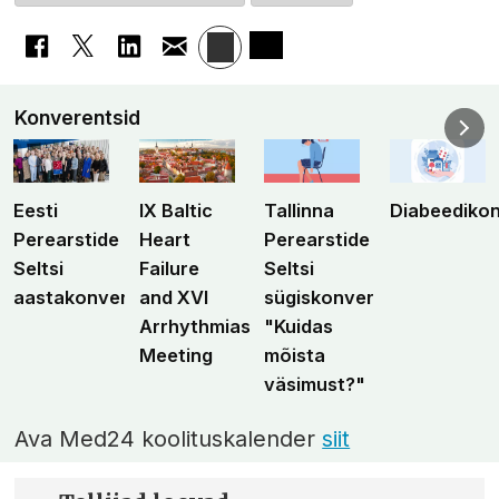
Konverentsid
Eesti
IX Baltic
Tallinna
Diabeediko
Perearstide
Heart
Perearstide
Seltsi
Failure
Seltsi
aastakonverents
and XVI
sügiskonverents
Arrhythmias
"Kuidas
Meeting
mõista
väsimust?"
Ava Med24 koolituskalender
siit