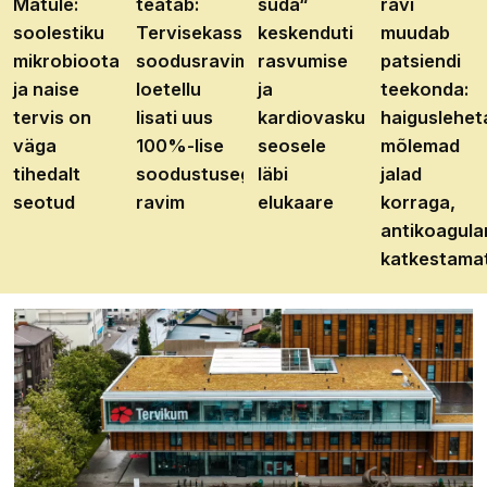
Matule:
teatab:
süda“
ravi
soolestiku
Tervisekassa
keskenduti
muudab
mikrobioota
soodusravimite
rasvumise
patsiendi
ja naise
loetellu
ja
teekonda:
tervis on
lisati uus
kardiovaskulaarhaiguste
haiguslehet
väga
100%-lise
seosele
mõlemad
tihedalt
soodustusega
läbi
jalad
seotud
ravim
elukaare
korraga,
antikoagula
katkestama