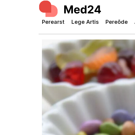
Perearst
Lege Artis
Pereõde