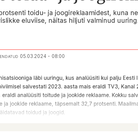
protsenti toidu- ja joogireklaamidest, kuna n
likke eluviise, näitas hiljuti valminud uuring
05.03.2024 - 08:00
UENDATUD
isatsiooniga läbi uuringu, kus analüüsiti kui palju Eesti
viimisel salvestati 2023. aasta mais eraldi TV3, Kanal 2
eraldi analüüsiti toitude ja jookide reklaame. Kokku sal
de ja jookide reklaame, täpsemalt 32,7 protsenti. Maail
äidatavad toidud ja joogid.