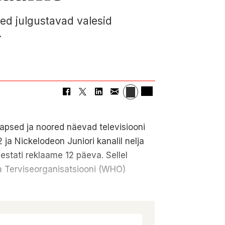
eed julgustavad valesid
.
 lapsed ja noored näevad televisiooni
 ja Nickelodeon Juniori kanalil nelja
vestati reklaame 12 päeva. Sellel
ma Terviseorganisatsiooni (WHO)