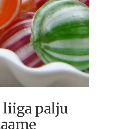
liiga palju
klaame