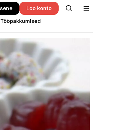
isene
Loo konto
Tööpakkumised