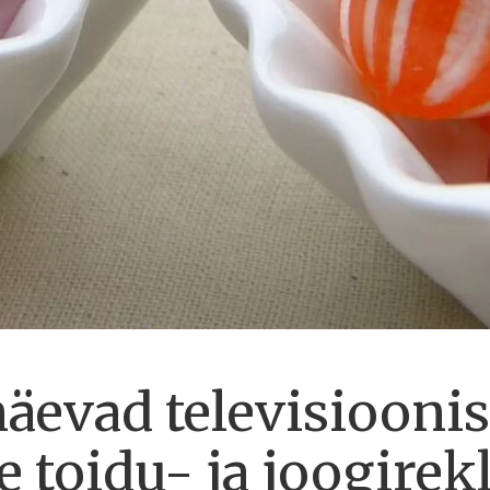
näevad televisioonis 
e toidu- ja joogire