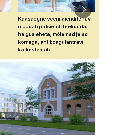
Kaasaegne veenilaiendite ravi
Veebiseminar:
muudab patsiendi teekonda:
patsiendi neere
haigusleheta, mõlemad jalad
tema tulevikku
korraga, antikoagulantravi
katkestamata