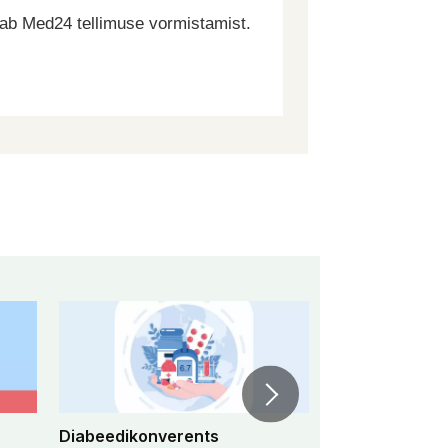
dab Med24 tellimuse vormistamist.
Diabeedikonverents
Peremeditsiini 