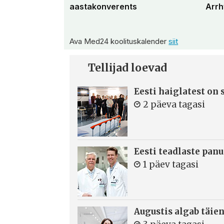
aastakonverents
Arrh
Ava Med24 koolituskalender
siit
Tellijad loevad
Eesti haiglatest on
2 päeva tagasi
Eesti teadlaste panu
1 päev tagasi
Augustis algab täie