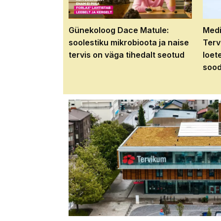
Günekoloog Dace Matule:
Medi
soolestiku mikrobioota ja naise
Terv
tervis on väga tihedalt seotud
loet
sood