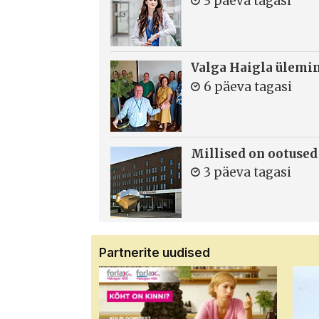
3 päeva tagasi
Valga Haigla ülemin
6 päeva tagasi
Millised on ootused
3 päeva tagasi
Partnerite uudised