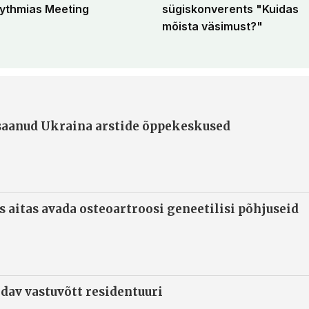
ythmias Meeting
sügiskonverents "Kuidas
mõista väsimust?"
 saanud Ukraina arstide õppekeskused
s aitas avada osteoartroosi geneetilisi põhjuseid
ndav vastuvõtt residentuuri