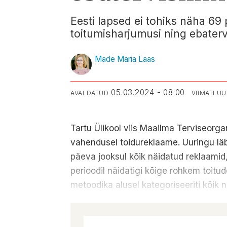
Eesti lapsed ei tohiks näha 69 
toitumisharjumusi ning ebatervis
Made Maria Laas
05.03.2024 - 08:00
AVALDATUD
VIIMATI U
Tartu Ülikool viis Maailma Terviseorgan
vahendusel toidureklaame. Uuringu läbi
päeva jooksul kõik näidatud reklaamid, 
perioodil näidatigi kõige rohkem toitu
metoodika alusel kategoriseeriti kõik n