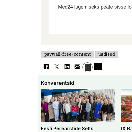
Med24 lugemiseks peate sisse log
paywall-free-content
uudised
Konverentsid
Eesti Perearstide Seltsi
IX B