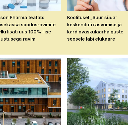
son Pharma teatab:
Koolitusel „Suur süda“
isekassa soodusravimite
keskenduti rasvumise ja
ellu lisati uus 100%-lise
kardiovaskulaarhaiguste
ustusega ravim
seosele läbi elukaare