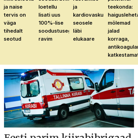
ja naise
loetellu
ja
teekonda:
tervis on
lisati uus
kardiovaskulaarhaiguste
haiguslehet
väga
100%-lise
seosele
mõlemad
tihedalt
soodustusega
läbi
jalad
seotud
ravim
elukaare
korraga,
antikoagula
katkestama
Eesti parim kiirabibrigaad