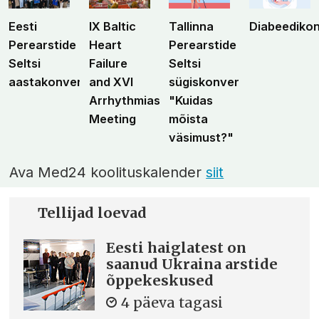
Eesti
IX Baltic
Tallinna
Diabeediko
Perearstide
Heart
Perearstide
Seltsi
Failure
Seltsi
aastakonverents
and XVI
sügiskonverents
Arrhythmias
"Kuidas
Meeting
mõista
väsimust?"
Ava Med24 koolituskalender
siit
Tellijad loevad
Eesti haiglatest on
saanud Ukraina arstide
õppekeskused
4 päeva tagasi