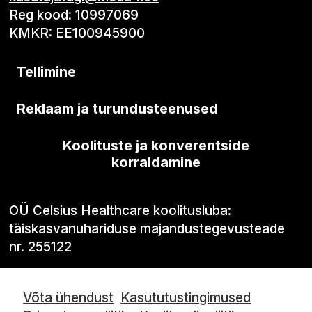
Reg kood: 10997069
KMKR: EE100945900
Tellimine
Reklaam ja turundusteenused
Koolituste ja konverentside
korraldamine
OÜ Celsius Healthcare koolitusluba:
täiskasvanuhariduse majandustegevusteade
nr. 255122
Võta ühendust
Kasututustingimused