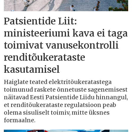
Patsientide Liit:
ministeeriumi kava ei taga
toimivat vanusekontrolli
renditõukerataste
kasutamisel
Haiglate teated elektritõukeratastega
toimunud raskete õnnetuste sagenemisest
näitavad Eesti Patsientide Liidu hinnangul,
et renditõukerataste regulatsioon peab
olema sisuliselt toimiv, mitte üksnes
formaalne.