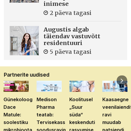
inimese
2 päeva tagasi
Augustis algab
täiendav vastuvõtt
residentuuri
5 päeva tagasi
Partnerite uudised
Günekoloog
Medison
Koolitusel
Kaasaegne
Dace
Pharma
„Suur
veenilaiendi
Matule:
teatab:
süda“
ravi
soolestiku
Tervisekassa
keskenduti
muudab
mikrobioota
soodusravimite
rasvumise
patsiendi