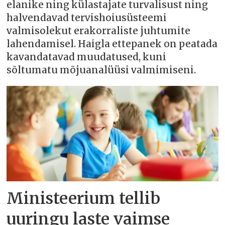
elanike ning külastajate turvalisust ning
halvendavad tervishoiusüsteemi
valmisolekut erakorraliste juhtumite
lahendamisel. Haigla ettepanek on peatada
kavandatavad muudatused, kuni
sõltumatu mõjuanalüüsi valmimiseni.
Ministeerium tellib
uuringu laste vaimse