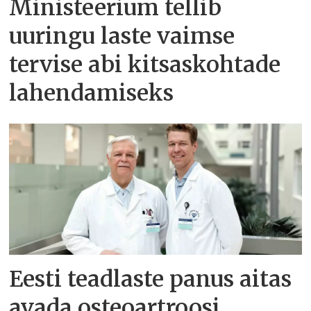
Ministeerium tellib
uuringu laste vaimse
tervise abi kitsaskohtade
lahendamiseks
Eesti teadlaste panus aitas
avada osteoartroosi