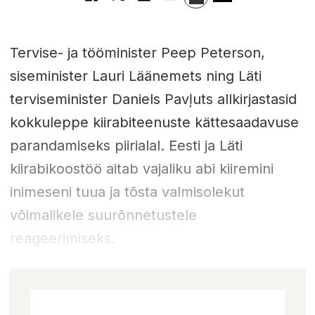
Tervise- ja tööminister Peep Peterson,
siseminister Lauri Läänemets ning Läti
terviseminister Daniels Pavļuts allkirjastasid
kokkuleppe kiirabiteenuste kättesaadavuse
parandamiseks piirialal. Eesti ja Läti
kiirabikoostöö aitab vajaliku abi kiiremini
inimeseni tuua ja tõsta valmisolekut
võimalikele suurõnnetustele
reageerimiseks.