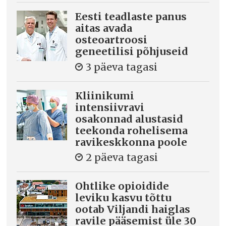
Eesti teadlaste panus
aitas avada
osteoartroosi
geneetilisi põhjuseid
3 päeva tagasi
Kliinikumi
intensiivravi
osakonnad alustasid
teekonda rohelisema
ravikeskkonna poole
2 päeva tagasi
Ohtlike opioidide
leviku kasvu tõttu
ootab Viljandi haiglas
ravile pääsemist üle 30