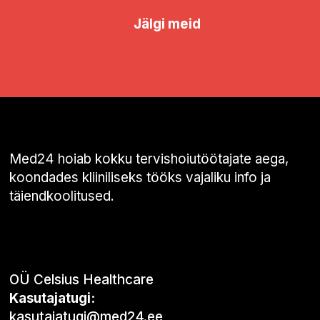
Jälgi meid
Med24 hoiab kokku tervishoiutöötajate aega,
koondades kliiniliseks tööks vajaliku info ja
täiendkoolitused.
OÜ Celsius Healthcare
Kasutajatugi:
kasutajatugi@med24.ee