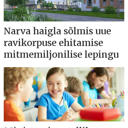
Narva haigla sõlmis uue
ravikorpuse ehitamise
mitmemiljonilise lepingu