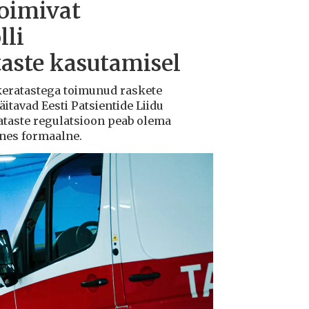
toimivat
lli
taste kasutamisel
ukeratastega toimunud raskete
tavad Eesti Patsientide Liidu
ataste regulatsioon peab olema
ksnes formaalne.