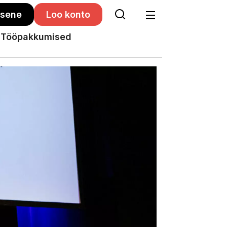
isene
Loo konto
Tööpakkumised