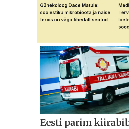
Günekoloog Dace Matule:
Medi
soolestiku mikrobioota ja naise
Terv
tervis on väga tihedalt seotud
loet
sood
Eesti parim kiirabi