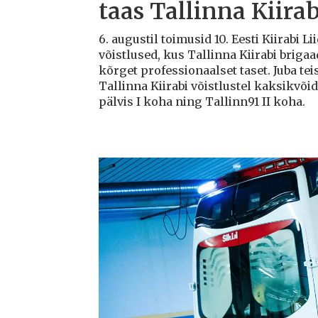
taas Tallinna Kiirab
6. augustil toimusid 10. Eesti Kiirabi 
võistlused, kus Tallinna Kiirabi briga
kõrget professionaalset taset. Juba teis
Tallinna Kiirabi võistlustel kaksikvõi
pälvis I koha ning Tallinn91 II koha.