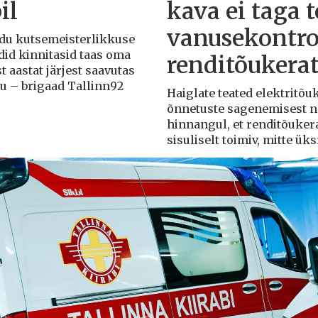
il
kava ei taga 
vanusekontro
Liidu kutsemeisterlikkuse
adid kinnitasid taas oma
renditõukera
t aastat järjest saavutas
du – brigaad Tallinn92
Haiglate teated elektritõ
õnnetuste sagenemisest näi
hinnangul, et renditõuker
sisuliselt toimiv, mitte ü