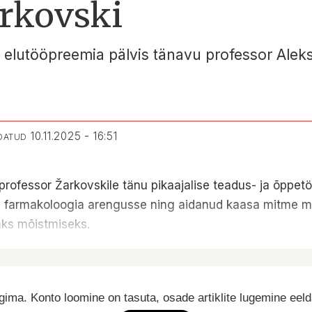
rkovski
 elutööpreemia pälvis tänavu professor Alek
10.11.2025 - 16:51
NDATUD
fessor Žarkovskile tänu pikaajalise teadus- ja õppetöö e
a farmakoloogia arengusse ning aidanud kaasa mitme mul
ks mõistmiseks.
ima. Konto loomine on tasuta, osade artiklite lugemine eel