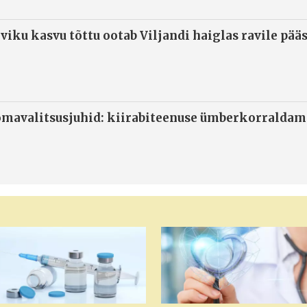
viku kasvu tõttu ootab Viljandi haiglas ravile pää
omavalitsusjuhid: kiirabiteenuse ümberkorraldami