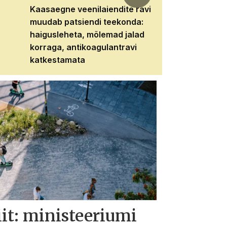
Kaasaegne veenilaiendite ravi
Veebiseminar:
muudab patsiendi teekonda:
patsiendi neere
haigusleheta, mõlemad jalad
tema tulevikku
korraga, antikoagulantravi
katkestamata
iit: ministeeriumi