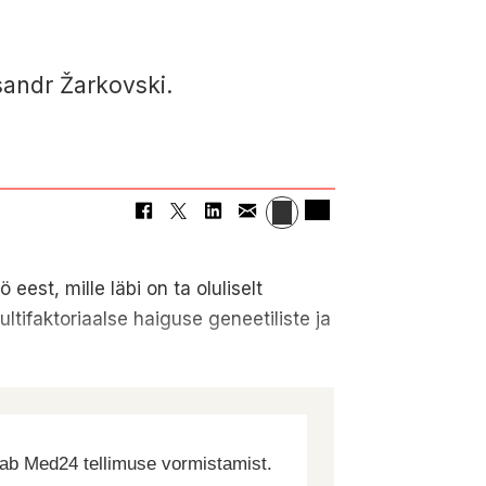
sandr Žarkovski.
est, mille läbi on ta oluliselt
tifaktoriaalse haiguse geneetiliste ja
dab Med24 tellimuse vormistamist.