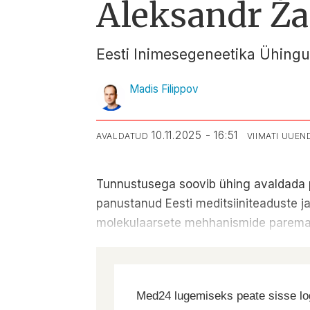
Aleksandr Ža
Eesti Inimesegeneetika Ühingu
Madis Filippov
10.11.2025 - 16:51
AVALDATUD
VIIMATI UUE
Tunnustusega soovib ühing avaldada pro
panustanud Eesti meditsiiniteaduste j
molekulaarsete mehhanismide parema
Med24 lugemiseks peate sisse log