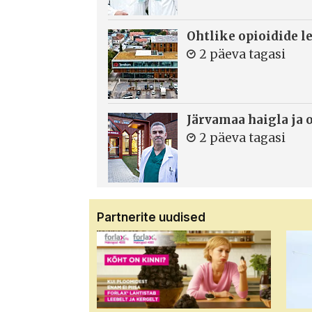
Ohtlike opioidide le
2 päeva tagasi
Järvamaa haigla ja 
2 päeva tagasi
Partnerite uudised