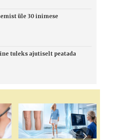
semist üle 30 inimese
ne tuleks ajutiselt peatada