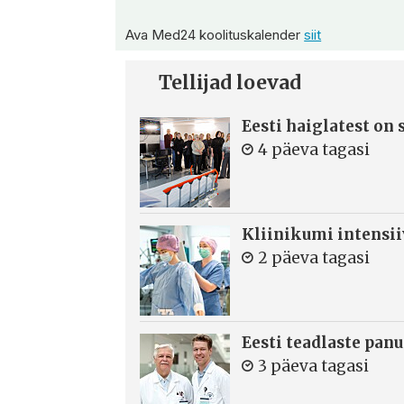
Ava Med24 koolituskalender
siit
Tellijad loevad
Eesti haiglatest on
4 päeva tagasi
Kliinikumi intensi
2 päeva tagasi
Eesti teadlaste panu
3 päeva tagasi