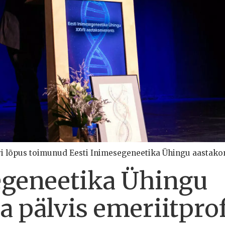
 lõpus toimunud Eesti Inimesegeneetika Ühingu aastakonve
egeneetika Ühingu
a pälvis emeriitpro