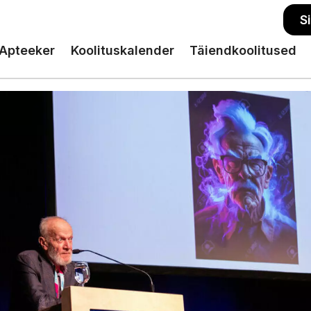
S
Apteeker
Koolituskalender
Täiendkoolitused