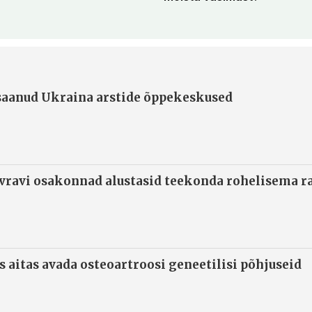
 saanud Ukraina arstide õppekeskused
ivravi osakonnad alustasid teekonda rohelisema 
s aitas avada osteoartroosi geneetilisi põhjuseid