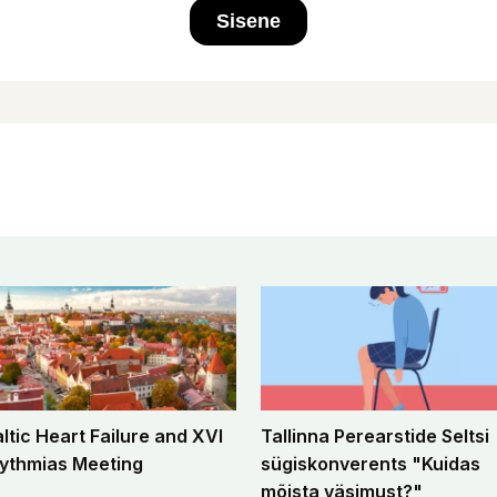
Sisene
altic Heart Failure and XVI
Tallinna Perearstide Seltsi
ythmias Meeting
sügiskonverents "Kuidas
mõista väsimust?"