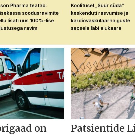
son Pharma teatab:
Koolitusel „Suur süda“
isekassa soodusravimite
keskenduti rasvumise ja
ellu lisati uus 100%-lise
kardiovaskulaarhaiguste
ustusega ravim
seosele läbi elukaare
brigaad on
Patsientide L