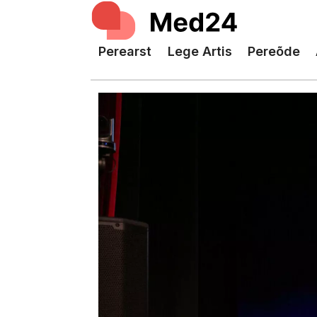
Perearst
Lege Artis
Pereõde