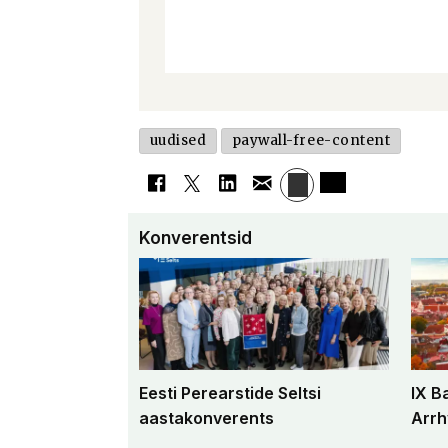
uudised
paywall-free-content
Konverentsid
Eesti Perearstide Seltsi
IX B
aastakonverents
Arrh