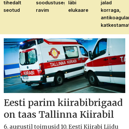
tihedalt
soodustusega
läbi
jalad
seotud
ravim
elukaare
korraga,
antikoagula
katkestama
Eesti parim kiirabibrigaad
on taas Tallinna Kiirabil
6. augustil toimusid 10. Eesti Kiirabi Liidu