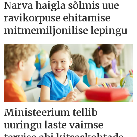
Narva haigla sõlmis uue
ravikorpuse ehitamise
mitmemiljonilise lepingu
Ministeerium tellib
uuringu laste vaimse