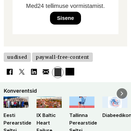
Med24 tellimuse vormistamist.
Sisene
uudised
paywall-free-content
Konverentsid
Eesti
IX Baltic
Tallinna
Diabeediko
Perearstide
Heart
Perearstide
Seltsi
Failure
Seltsi