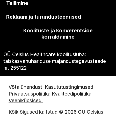
Tellimine
Reklaam ja turundusteenused
Koolituste ja konverentside
korraldamine
OÜ Celsius Healthcare koolitusluba:
täiskasvanuhariduse majandustegevusteade
nr. 255122
Võta ühendust
Kasututustingimused
Privaatsuspoliitika
Kvaliteedipoliitika
Veebiküpsised
Kõik õigused kaitstud © 2026 OÜ Celsius