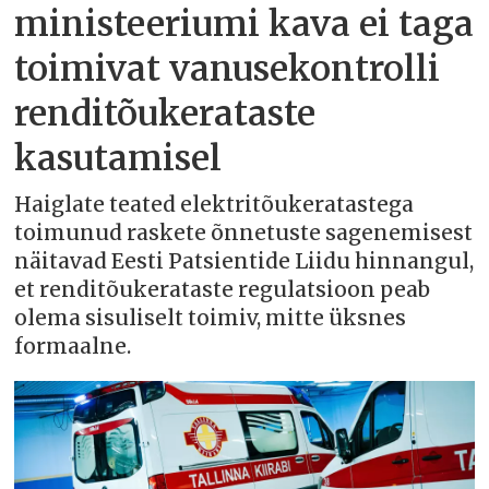
ministeeriumi kava ei taga
toimivat vanusekontrolli
renditõukerataste
kasutamisel
Haiglate teated elektritõukeratastega
toimunud raskete õnnetuste sagenemisest
näitavad Eesti Patsientide Liidu hinnangul,
et renditõukerataste regulatsioon peab
olema sisuliselt toimiv, mitte üksnes
formaalne.