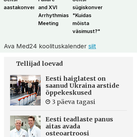
aastakonverents
and XVI
sügiskonverents
Arrhythmias
"Kuidas
Meeting
mõista
väsimust?"
Ava Med24 koolituskalender
siit
Tellijad loevad
Eesti haiglatest on
saanud Ukraina arstide
õppekeskused
3 päeva tagasi
Eesti teadlaste panus
aitas avada
osteoartroosi