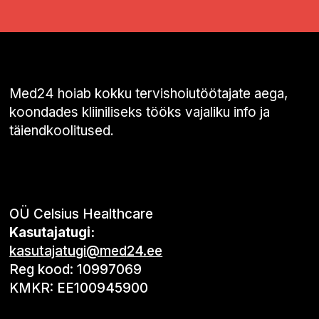
Med24 hoiab kokku tervishoiutöötajate aega,
koondades kliiniliseks tööks vajaliku info ja
täiendkoolitused.
OÜ Celsius Healthcare
Kasutajatugi:
kasutajatugi@med24.ee
Reg kood: 10997069
KMKR: EE100945900