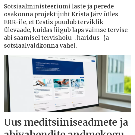
Sotsiaalministeeriumi laste ja perede
osakonna projektijuht Krista Järv ütles
ERR-ile, et Eestis puudub terviklik
ülevaade, kuidas liigub laps vaimse tervise
abi saamisel tervishoiu-, haridus- ja
sotsiaalvaldkonna vahel.
Uus meditsiiniseadmete ja
abivahendite andmekogu