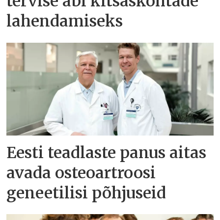
tervise abi kitsaskohtade
lahendamiseks
Eesti teadlaste panus aitas
avada osteoartroosi
geneetilisi põhjuseid