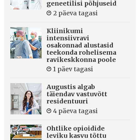
geneetilisi põhjuseid
2 päeva tagasi
Kliinikumi
intensiivravi
osakonnad alustasid
teekonda rohelisema
ravikeskkonna poole
1 päev tagasi
Augustis algab
täiendav vastuvõtt
residentuuri
4 päeva tagasi
Ohtlike opioidide
leviku kasvu tõttu