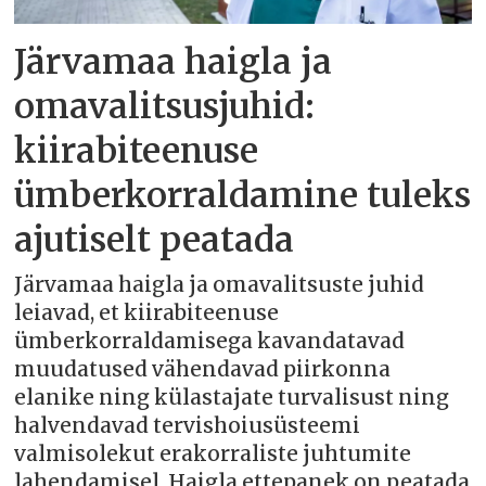
Järvamaa haigla ja
omavalitsusjuhid:
kiirabiteenuse
ümberkorraldamine tuleks
ajutiselt peatada
Järvamaa haigla ja omavalitsuste juhid
leiavad, et kiirabiteenuse
ümberkorraldamisega kavandatavad
muudatused vähendavad piirkonna
elanike ning külastajate turvalisust ning
halvendavad tervishoiusüsteemi
valmisolekut erakorraliste juhtumite
lahendamisel. Haigla ettepanek on peatada