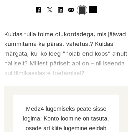
Kuidas tulla toime olukordadega, mis jäävad
kummitama ka pärast vahetust? Kuidas
märgata, kui kolleeg “hoiab end koos” ainult
näiliselt? Millest päriselt abi on – nii iseenda
kui tiimikaaslaste toetamisel?
Med24 lugemiseks peate sisse
logima. Konto loomine on tasuta,
osade artiklite lugemine eeldab