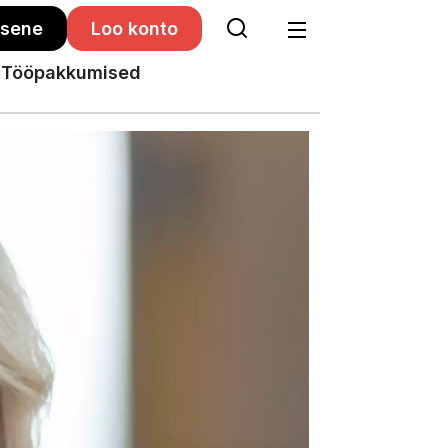
isene
Loo konto
Tööpakkumised