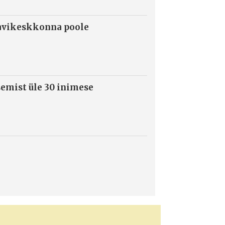
ravikeskkonna poole
semist üle 30 inimese