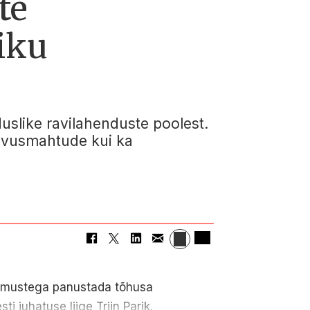
te
viku
uslike ravilahenduste poolest.
egevusmahtude kui ka
ogemustega panustada tõhusa
i juhatuse liige Triin Parik.