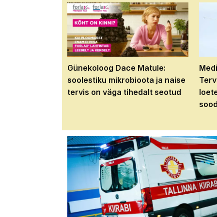
Günekoloog Dace Matule:
Medi
soolestiku mikrobioota ja naise
Terv
tervis on väga tihedalt seotud
loet
sood