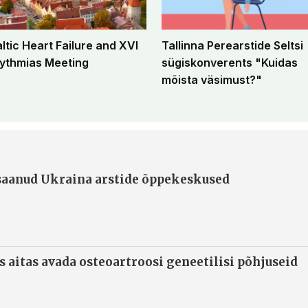
altic Heart Failure and XVI
Tallinna Perearstide Seltsi
ythmias Meeting
sügiskonverents "Kuidas
mõista väsimust?"
 saanud Ukraina arstide õppekeskused
s aitas avada osteoartroosi geneetilisi põhjuseid