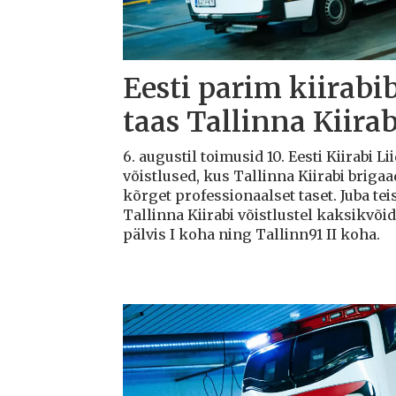
Eesti parim kiirabi
taas Tallinna Kiirab
6. augustil toimusid 10. Eesti Kiirabi 
võistlused, kus Tallinna Kiirabi briga
kõrget professionaalset taset. Juba teis
Tallinna Kiirabi võistlustel kaksikvõi
pälvis I koha ning Tallinn91 II koha.