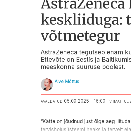
AstraZeneca E
keskliiduga: 
võtmetegur
AstraZeneca tegutseb enam kui
Ettevõte on Eestis ja Baltikum
meeskonna suuruse poolest.
Aive Mõttus
05.09.2025 - 16:00
AVALDATUD
VIIMATI U
“Kätte on jõudnud just õige aeg liitu
tervishoiusüsteemi heaks ja tervelt ela