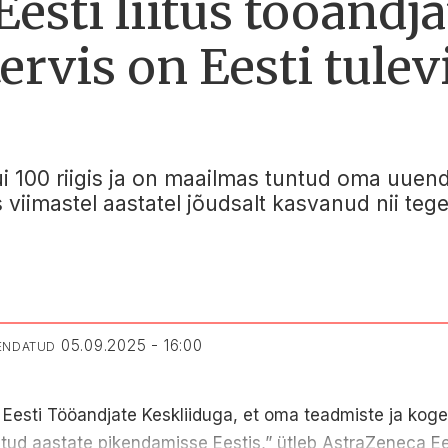
esti liitus tööandja
tervis on Eesti tule
 100 riigis ja on maailmas tuntud oma uuend
is viimastel aastatel jõudsalt kasvanud nii t
05.09.2025 - 16:00
UENDATUD
da Eesti Tööandjate Keskliiduga, et oma teadmiste ja k
tud aastate pikendamisse Eestis,” ütleb AstraZeneca Eest