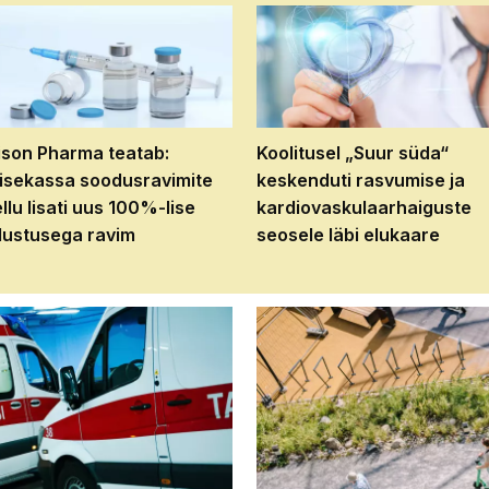
son Pharma teatab:
Koolitusel „Suur süda“
isekassa soodusravimite
keskenduti rasvumise ja
ellu lisati uus 100%-lise
kardiovaskulaarhaiguste
ustusega ravim
seosele läbi elukaare