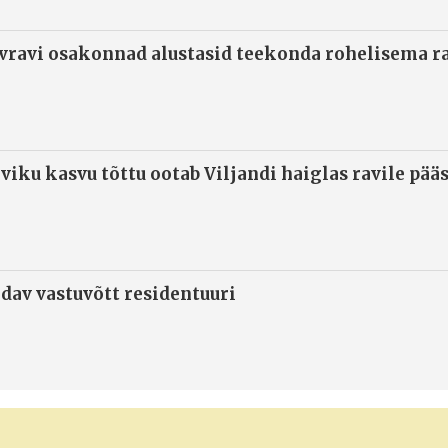
ivravi osakonnad alustasid teekonda rohelisema 
viku kasvu tõttu ootab Viljandi haiglas ravile pää
ndav vastuvõtt residentuuri