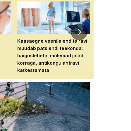
Kaasaegne veenilaiendite ravi
Veebiseminar:
muudab patsiendi teekonda:
patsiendi neere
haigusleheta, mõlemad jalad
tema tulevikku
korraga, antikoagulantravi
katkestamata