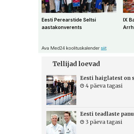
Eesti Perearstide Seltsi
IX B
aastakonverents
Arrh
Ava Med24 koolituskalender
siit
Tellijad loevad
Eesti haiglatest on
4 päeva tagasi
Eesti teadlaste panu
3 päeva tagasi