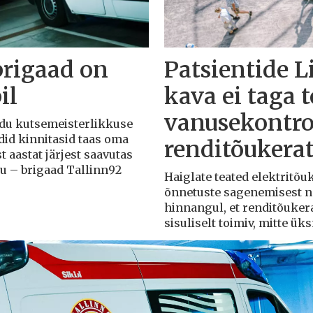
brigaad on
Patsientide L
il
kava ei taga 
vanusekontro
Liidu kutsemeisterlikkuse
adid kinnitasid taas oma
renditõukera
t aastat järjest saavutas
du – brigaad Tallinn92
Haiglate teated elektritõ
õnnetuste sagenemisest näi
hinnangul, et renditõuker
sisuliselt toimiv, mitte ü