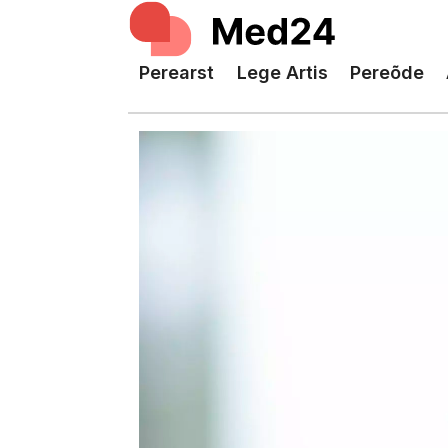
Perearst
Lege Artis
Pereõde