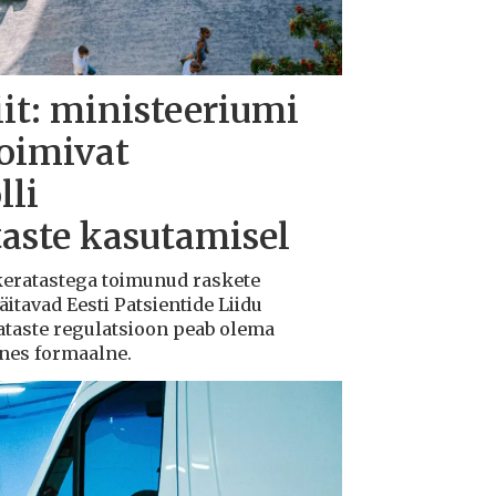
iit: ministeeriumi
toimivat
lli
taste kasutamisel
ukeratastega toimunud raskete
tavad Eesti Patsientide Liidu
ataste regulatsioon peab olema
ksnes formaalne.