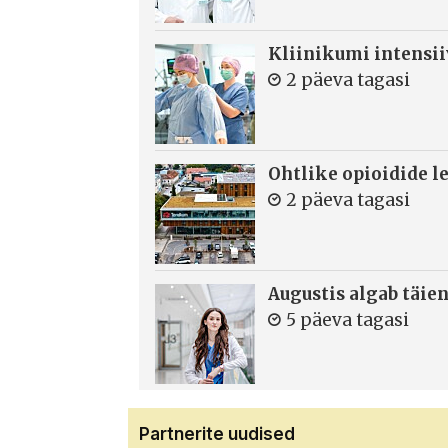
Kliinikumi intensi
2 päeva tagasi
Ohtlike opioidide le
2 päeva tagasi
Augustis algab täie
5 päeva tagasi
Partnerite uudised